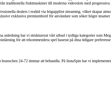
från traditionella fruktmaskiner till moderna videoslots med progressiva 
essionella dealers i realtid via högupplöst streaming, vilket skapar atmos
 inklusive exklusiva premiumbord för användare som söker högre insatse
nna anledning har vi strukturerat vårt utbud i tydliga kategorier som M
lärning för att rekommendera spel baserat på dina tidigare preferenser,
m branschen 24-72 timmar att behandla. På InstaSpin har vi implementer