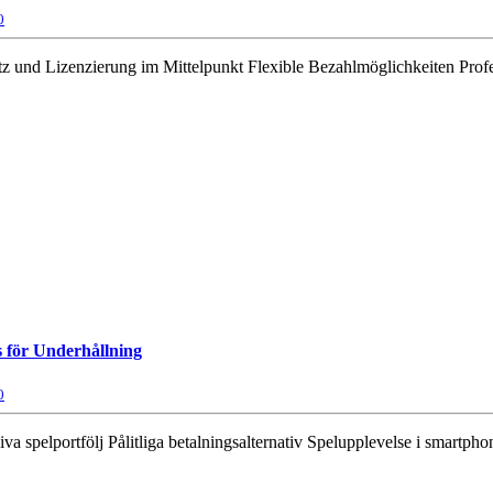
0
tz und Lizenzierung im Mittelpunkt Flexible Bezahlmöglichkeiten Profes
s för Underhållning
0
a spelportfölj Pålitliga betalningsalternativ Spelupplevelse i smartphon