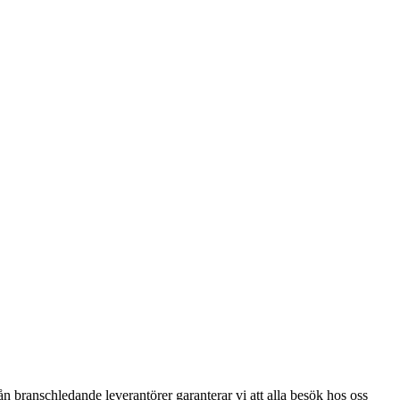
n branschledande leverantörer garanterar vi att alla besök hos oss