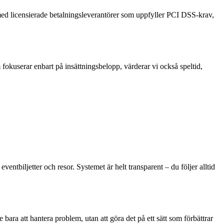
 med licensierade betalningsleverantörer som uppfyller PCI DSS-krav,
fokuserar enbart på insättningsbelopp, värderar vi också speltid,
ntbiljetter och resor. Systemet är helt transparent – du följer alltid
bara att hantera problem, utan att göra det på ett sätt som förbättrar