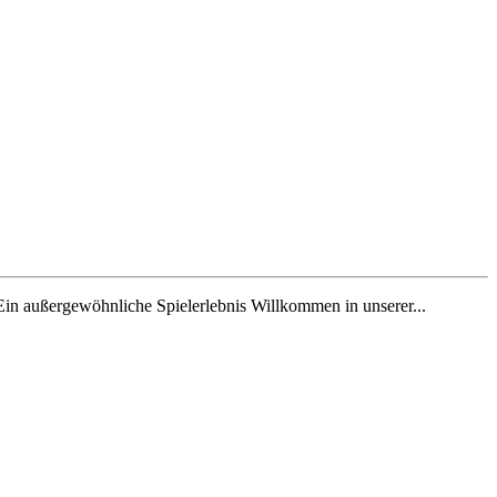
in außergewöhnliche Spielerlebnis Willkommen in unserer...