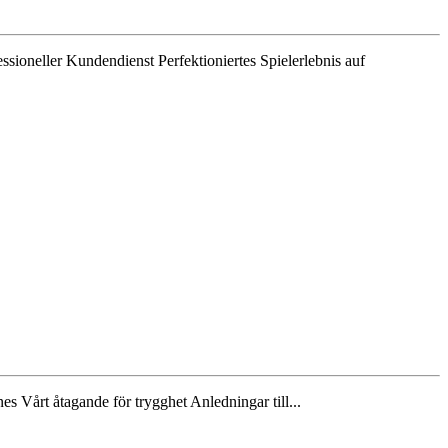
sioneller Kundendienst Perfektioniertes Spielerlebnis auf
es Vårt åtagande för trygghet Anledningar till...