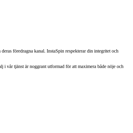
eras föredragna kanal. InstaSpin respekterar din integritet och
j i vår tjänst är noggrant utformad för att maximera både nöje och