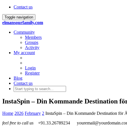
Contact us
Toggle navigation
elmansourfamily.com
Community
Members
Groups
Activity
My account
Login
Register
Blog
Contact us
InstaSpin – Din Kommande Destination fö
Home
2026
February
2
InstaSpin – Din Kommande Destination för Ä
feel free to call us
+91.33.26789234
youremail@yourdomain.c