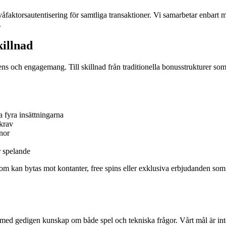
våfaktorsautentisering för samtliga transaktioner. Vi samarbetar enbart
.
illnad
s och engagemang. Till skillnad från traditionella bonusstrukturer som 
 fyra insättningarna
krav
nor
 spelande
m kan bytas mot kontanter, free spins eller exklusiva erbjudanden som eve
 med gedigen kunskap om både spel och tekniska frågor. Vårt mål är inte 