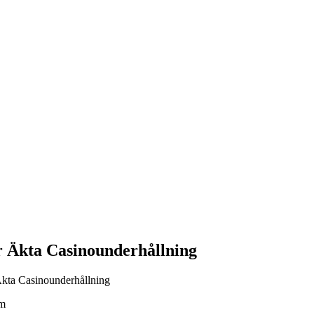
r Äkta Casinounderhållning
kta Casinounderhållning
om