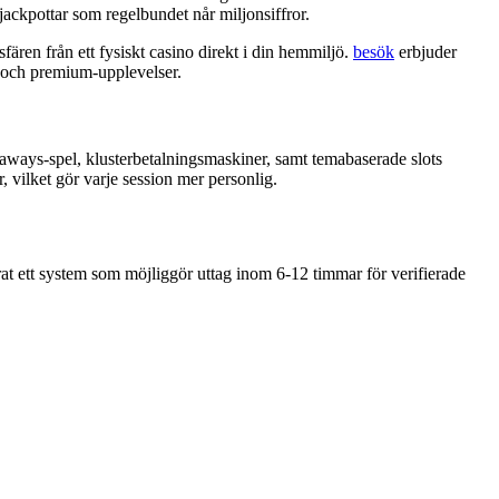
jackpottar som regelbundet når miljonsiffror.
fären från ett fysiskt casino direkt i din hemmiljö.
besök
erbjuder
r och premium-upplevelser.
egaways-spel, klusterbetalningsmaskiner, samt temabaserade slots
 vilket gör varje session mer personlig.
at ett system som möjliggör uttag inom 6-12 timmar för verifierade