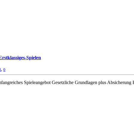
Erstklassiges-Spielen
,
d
0
fangreiches Spieleangebot Gesetzliche Grundlagen plus Absicherung E