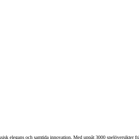
assisk elegans och samtida innovation. Med uppåt 3000 spelöversikter frå