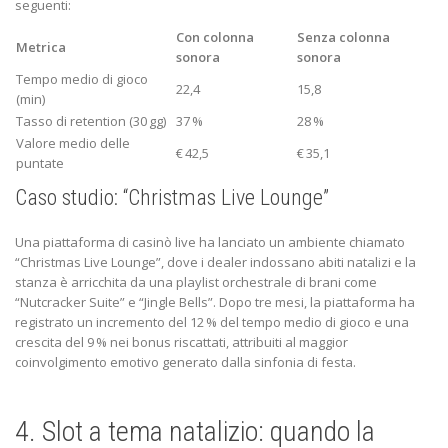
seguenti:
Con colonna
Senza colonna
Metri­ca
sonora
sonora
Tempo medio di gioco
22,4
15,8
(min)
Tasso di retention (30 gg)
37 %
28 %
Valore medio delle
€ 42,5
€ 35,1
puntate
Caso studio: “Christmas Live Lounge”
Una piattaforma di casinò live ha lanciato un ambiente chiamato
“Christmas Live Lounge”, dove i dealer indossano abiti natalizi e la
stanza è arricchita da una playlist orchestrale di brani come
“Nutcracker Suite” e “Jingle Bells”. Dopo tre mesi, la piattaforma ha
registrato un incremento del 12 % del tempo medio di gioco e una
crescita del 9 % nei bonus riscattati, attribuiti al maggior
coinvolgimento emotivo generato dalla sinfonia di festa.
4. Slot a tema natalizio: quando la