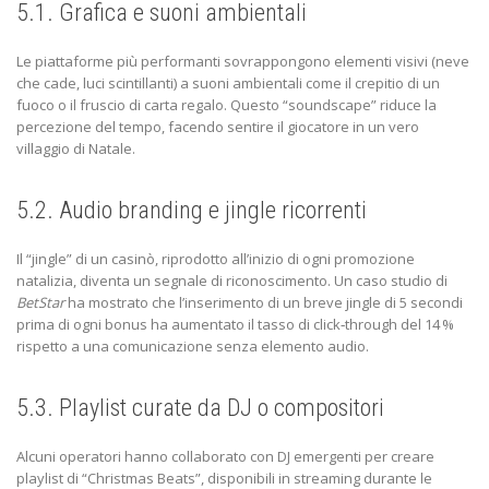
5.1. Grafica e suoni ambientali
Le piattaforme più performanti sovrappongono elementi visivi (neve
che cade, luci scintillanti) a suoni ambientali come il crepitio di un
fuoco o il fruscio di carta regalo. Questo “soundscape” riduce la
percezione del tempo, facendo sentire il giocatore in un vero
villaggio di Natale.
5.2. Audio branding e jingle ricorrenti
Il “jingle” di un casinò, riprodotto all’inizio di ogni promozione
natalizia, diventa un segnale di riconoscimento. Un caso studio di
BetStar
ha mostrato che l’inserimento di un breve jingle di 5 secondi
prima di ogni bonus ha aumentato il tasso di click‑through del 14 %
rispetto a una comunicazione senza elemento audio.
5.3. Playlist curate da DJ o compositori
Alcuni operatori hanno collaborato con DJ emergenti per creare
playlist di “Christmas Beats”, disponibili in streaming durante le