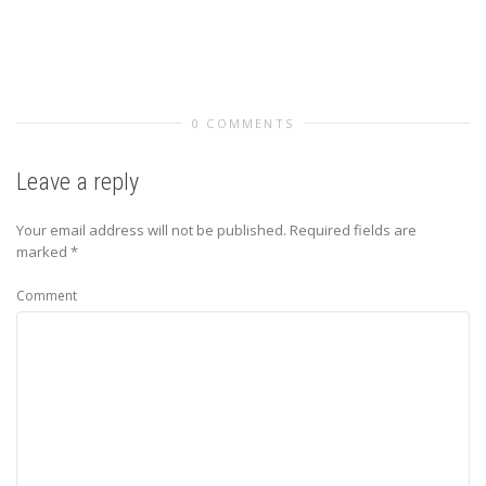
0 COMMENTS
Leave a reply
Your email address will not be published.
Required fields are
marked
*
Comment