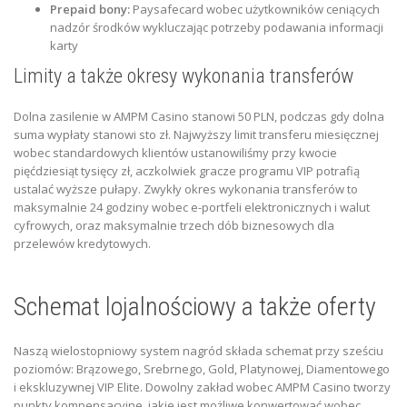
Prepaid bony:
Paysafecard wobec użytkowników ceniących
nadzór środków wykluczając potrzeby podawania informacji
karty
Limity a także okresy wykonania transferów
Dolna zasilenie w AMPM Casino stanowi 50 PLN, podczas gdy dolna
suma wypłaty stanowi sto zł. Najwyższy limit transferu miesięcznej
wobec standardowych klientów ustanowiliśmy przy kwocie
pięćdziesiąt tysięcy zł, aczkolwiek gracze programu VIP potrafią
ustalać wyższe pułapy. Zwykły okres wykonania transferów to
maksymalnie 24 godziny wobec e-portfeli elektronicznych i walut
cyfrowych, oraz maksymalnie trzech dób biznesowych dla
przelewów kredytowych.
Schemat lojalnościowy a także oferty
Naszą wielostopniowy system nagród składa schemat przy sześciu
poziomów: Brązowego, Srebrnego, Gold, Platynowej, Diamentowego
i ekskluzywnej VIP Elite. Dowolny zakład wobec AMPM Casino tworzy
punkty kompensacyjne, jakie jest możliwe konwertować wobec