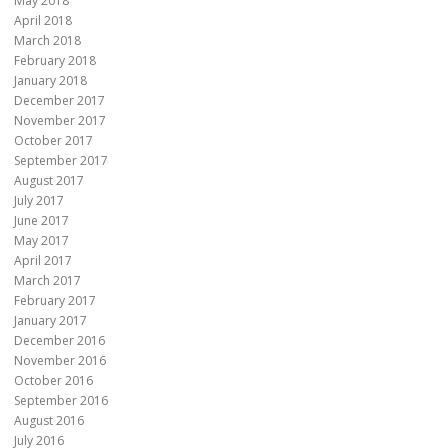
May 2018
April 2018
March 2018
February 2018
January 2018
December 2017
November 2017
October 2017
September 2017
August 2017
July 2017
June 2017
May 2017
April 2017
March 2017
February 2017
January 2017
December 2016
November 2016
October 2016
September 2016
August 2016
July 2016