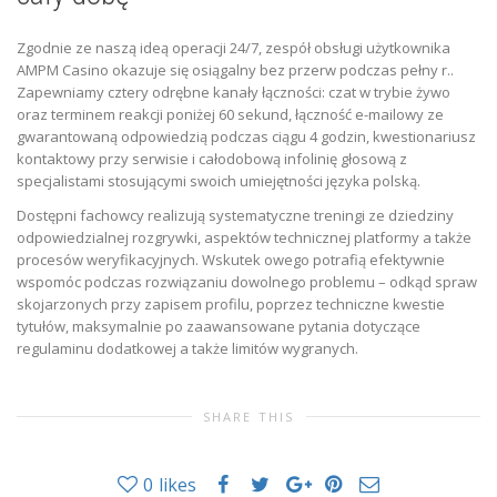
Zgodnie ze naszą ideą operacji 24/7, zespół obsługi użytkownika
AMPM Casino okazuje się osiągalny bez przerw podczas pełny r..
Zapewniamy cztery odrębne kanały łączności: czat w trybie żywo
oraz terminem reakcji poniżej 60 sekund, łączność e-mailowy ze
gwarantowaną odpowiedzią podczas ciągu 4 godzin, kwestionariusz
kontaktowy przy serwisie i całodobową infolinię głosową z
specjalistami stosującymi swoich umiejętności języka polską.
Dostępni fachowcy realizują systematyczne treningi ze dziedziny
odpowiedzialnej rozgrywki, aspektów technicznej platformy a także
procesów weryfikacyjnych. Wskutek owego potrafią efektywnie
wspomóc podczas rozwiązaniu dowolnego problemu – odkąd spraw
skojarzonych przy zapisem profilu, poprzez techniczne kwestie
tytułów, maksymalnie po zaawansowane pytania dotyczące
regulaminu dodatkowej a także limitów wygranych.
SHARE THIS
0
likes