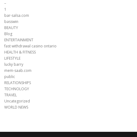
–
1
bar-salsa.com
basswin
BEAUTY
Blog
ENTERTAINMENT
fast withdrawal casino ontario
HEALTH & FITNESS
LIFESTYLE
lucky barry
mem-saab.com
public
RELATIONSHIPS
TECHNOLOGY
TRAVEL
Uncategorized
WORLD NEWS