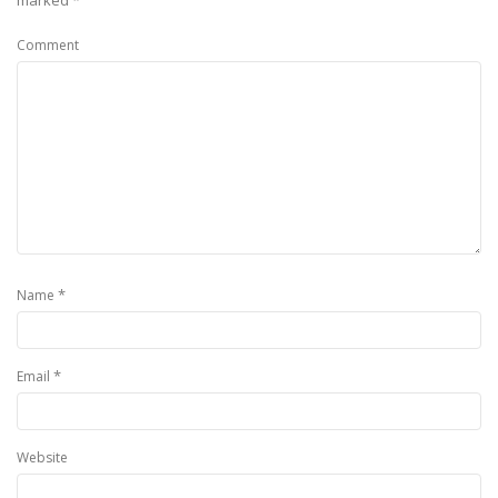
Comment
*
Name
*
Email
Website