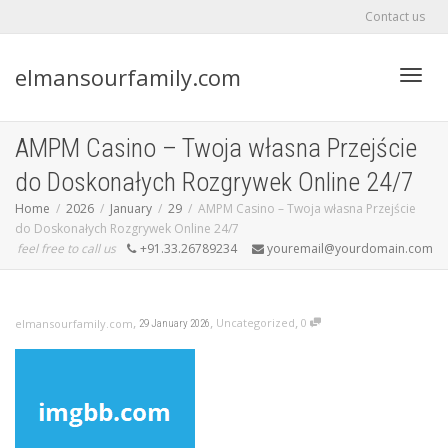
Contact us
elmansourfamily.com
Toggl
AMPM Casino – Twoja własna Przejście
do Doskonałych Rozgrywek Online 24/7
navig
Home
2026
January
29
AMPM Casino – Twoja własna Przejście
do Doskonałych Rozgrywek Online 24/7
feel free to call us
+91.33.26789234
youremail@yourdomain.com
,
,
,
Uncategorized
0
elmansourfamily.com
29 January 2026