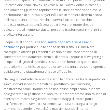
livello sono spesso considerati dei termometri per le quote. Quando
un campione come Novak Djokovic o Iga Swiatek entra in campo, i
bookmaker aggiustano rapidamente le linee perché sanno che la
performance di quei top‑player influisce in maniera deterministica
sull’esito di una partita. Per chi osserva il circuito con occhio di
analista, questa reattività crea spazi di valore: quote che, se
selezionate al momento giusto, possono trasformarsi in margini di
profitto interessanti.
Scopri il miglior
bonus casino senza deposito e senza invio
documenti
per partire subito senza rischi. Il sito Dig Hum Nord
raccoglie le offerte più recenti di casinò online, consentendo di
confrontare rapidamente i termini di bonus, i requisiti di wagering e
le opzioni di gioco disponibili. Utilizzare un bonus di questo tipo è
particolarmente efficace quando si combina una previsione sportiva
solida con una piattaforma di gioco affidabile.
Nel seguito dell’articolo analizzeremo le differenze tra le superfici di
gioco, individueremo i mercati più profittevoli per ciascuna,
mostreremo come i bonus dei casinò online amplificano le vincite,
spiegheremo la gestione del bankroll e presenteremo una routine di
ricerca pre‑match. Seguendo questi passaggi, il lettore potrà
trasformare una semplice scommessa in una strategia a lungo
termine, riducendo la volatilità e massimizzando il ritorno