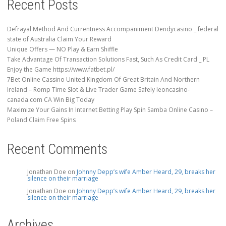
Recent Posts
Defrayal Method And Currentness Accompaniment Dendycasino _ federal
state of Australia Claim Your Reward
Unique Offers — NO Play & Earn Shiffle
Take Advantage Of Transaction Solutions Fast, Such As Credit Card _ PL
Enjoy the Game https://www.fatbet.pl/
7Bet Online Cassino United Kingdom Of Great Britain And Northern
Ireland – Romp Time Slot & Live Trader Game Safely leoncasino-
canada.com CA Win Big Today
Maximize Your Gains In Internet Betting Play Spin Samba Online Casino –
Poland Claim Free Spins
Recent Comments
Jonathan Doe
on
Johnny Depp’s wife Amber Heard, 29, breaks her
silence on their marriage
Jonathan Doe
on
Johnny Depp’s wife Amber Heard, 29, breaks her
silence on their marriage
Archives