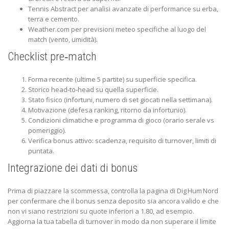
Tennis Abstract per analisi avanzate di performance su erba,
terra e cemento.
Weather.com per previsioni meteo specifiche al luogo del
match (vento, umidità).
Checklist pre‑match
Forma recente (ultime 5 partite) su superficie specifica.
Storico head‑to‑head su quella superficie.
Stato fisico (infortuni, numero di set giocati nella settimana).
Motivazione (defesa ranking, ritorno da infortunio).
Condizioni climatiche e programma di gioco (orario serale vs
pomeriggio).
Verifica bonus attivo: scadenza, requisito di turnover, limiti di
puntata.
Integrazione dei dati di bonus
Prima di piazzare la scommessa, controlla la pagina di Dig Hum Nord
per confermare che il bonus senza deposito sia ancora valido e che
non vi siano restrizioni su quote inferiori a 1.80, ad esempio.
Aggiorna la tua tabella di turnover in modo da non superare il limite