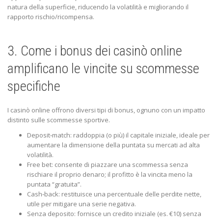
natura della superficie, riducendo la volatilità e migliorando il
rapporto rischio/ricompensa.
3. Come i bonus dei casinò online
amplificano le vincite su scommesse
specifiche
I casinò online offrono diversi tipi di bonus, ognuno con un impatto
distinto sulle scommesse sportive.
Deposit‑match: raddoppia (o più) il capitale iniziale, ideale per
aumentare la dimensione della puntata su mercati ad alta
volatilità.
Free bet: consente di piazzare una scommessa senza
rischiare il proprio denaro; il profitto è la vincita meno la
puntata “gratuita”.
Cash‑back: restituisce una percentuale delle perdite nette,
utile per mitigare una serie negativa.
Senza deposito: fornisce un credito iniziale (es. €10) senza