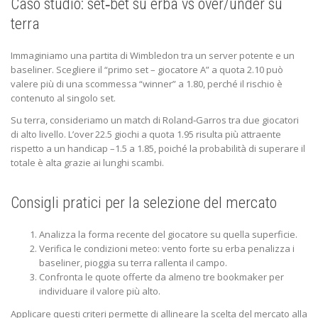
Caso studio: set‑bet su erba vs over/under su
terra
Immaginiamo una partita di Wimbledon tra un server potente e un
baseliner. Scegliere il “primo set – giocatore A” a quota 2.10 può
valere più di una scommessa “winner” a 1.80, perché il rischio è
contenuto al singolo set.
Su terra, consideriamo un match di Roland‑Garros tra due giocatori
di alto livello. L’over 22.5 giochi a quota 1.95 risulta più attraente
rispetto a un handicap –1.5 a 1.85, poiché la probabilità di superare il
totale è alta grazie ai lunghi scambi.
Consigli pratici per la selezione del mercato
Analizza la forma recente del giocatore su quella superficie.
Verifica le condizioni meteo: vento forte su erba penalizza i
baseliner, pioggia su terra rallenta il campo.
Confronta le quote offerte da almeno tre bookmaker per
individuare il valore più alto.
Applicare questi criteri permette di allineare la scelta del mercato alla