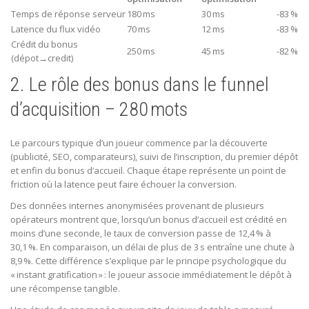
Temps de réponse serveur
180 ms
30 ms
-83 %
Latence du flux vidéo
70 ms
12 ms
-83 %
Crédit du bonus
250 ms
45 ms
-82 %
(dépot→credit)
2. Le rôle des bonus dans le funnel
d’acquisition – 280 mots
Le parcours typique d’un joueur commence par la découverte
(publicité, SEO, comparateurs), suivi de l’inscription, du premier dépôt
et enfin du bonus d’accueil. Chaque étape représente un point de
friction où la latence peut faire échouer la conversion.
Des données internes anonymisées provenant de plusieurs
opérateurs montrent que, lorsqu’un bonus d’accueil est crédité en
moins d’une seconde, le taux de conversion passe de 12,4 % à
30,1 %. En comparaison, un délai de plus de 3 s entraîne une chute à
8,9 %. Cette différence s’explique par le principe psychologique du
« instant gratification » : le joueur associe immédiatement le dépôt à
une récompense tangible.