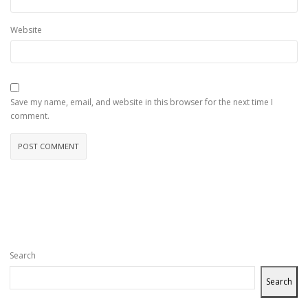
Website
Save my name, email, and website in this browser for the next time I
comment.
Search
Search