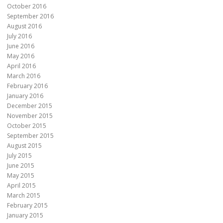
October 2016
September 2016
August 2016
July 2016
June 2016
May 2016
April 2016
March 2016
February 2016
January 2016
December 2015
November 2015
October 2015
September 2015
August 2015
July 2015
June 2015
May 2015
April 2015
March 2015
February 2015
January 2015