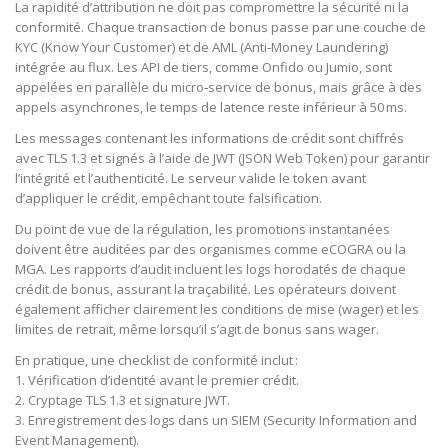
La rapidité d’attribution ne doit pas compromettre la sécurité ni la
conformité. Chaque transaction de bonus passe par une couche de
KYC (Know Your Customer) et de AML (Anti‑Money Laundering)
intégrée au flux. Les API de tiers, comme Onfido ou Jumio, sont
appelées en parallèle du micro‑service de bonus, mais grâce à des
appels asynchrones, le temps de latence reste inférieur à 50 ms.
Les messages contenant les informations de crédit sont chiffrés
avec TLS 1.3 et signés à l’aide de JWT (JSON Web Token) pour garantir
l’intégrité et l’authenticité. Le serveur valide le token avant
d’appliquer le crédit, empêchant toute falsification.
Du point de vue de la régulation, les promotions instantanées
doivent être auditées par des organismes comme eCOGRA ou la
MGA. Les rapports d’audit incluent les logs horodatés de chaque
crédit de bonus, assurant la traçabilité. Les opérateurs doivent
également afficher clairement les conditions de mise (wager) et les
limites de retrait, même lorsqu’il s’agit de bonus sans wager.
En pratique, une checklist de conformité inclut :
1. Vérification d’identité avant le premier crédit.
2. Cryptage TLS 1.3 et signature JWT.
3. Enregistrement des logs dans un SIEM (Security Information and
Event Management).