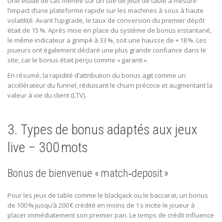
Une étude de cas menée sur un site de jeux de table a mesuré
l’impact d’une plateforme rapide sur les machines à sous à haute
volatilité. Avant l’upgrade, le taux de conversion du premier dépôt
était de 15 %. Après mise en place du système de bonus instantané,
le même indicateur a grimpé à 33 %, soit une hausse de + 18 %. Les
joueurs ont également déclaré une plus grande confiance dans le
site, car le bonus était perçu comme « garanti ».
En résumé, la rapidité d’attribution du bonus agit comme un
accélérateur du funnel, réduisant le churn précoce et augmentant la
valeur à vie du client (LTV).
3. Types de bonus adaptés aux jeux
live – 300 mots
Bonus de bienvenue « match‑deposit »
Pour les jeux de table comme le blackjack ou le baccarat, un bonus
de 100 % jusqu’à 200 € crédité en moins de 1 s incite le joueur à
placer immédiatement son premier pari. Le temps de crédit influence