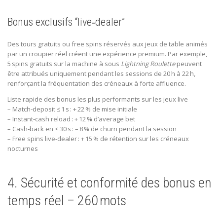
Bonus exclusifs “live‑dealer”
Des tours gratuits ou free spins réservés aux jeux de table animés
par un croupier réel créent une expérience premium. Par exemple,
5 spins gratuits sur la machine à sous
Lightning Roulette
peuvent
être attribués uniquement pendant les sessions de 20 h à 22 h,
renforçant la fréquentation des créneaux à forte affluence.
Liste rapide des bonus les plus performants sur les jeux live
– Match‑deposit ≤ 1 s : + 22 % de mise initiale
– Instant‑cash reload : + 12 % d’average bet
– Cash‑back en < 30 s : – 8 % de churn pendant la session
– Free spins live‑dealer : + 15 % de rétention sur les créneaux
nocturnes
4. Sécurité et conformité des bonus en
temps réel – 260 mots