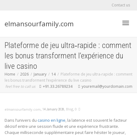
Contact us
elmansourfamily.com
Toggl
Plateforme de jeu ultra‑rapide : comment
les bonus transforment l’expérience du
navig
live casino
Home
2026
January
14
Plateforme de jeu ultra‑rapide : comment
les bonus transforment l’expérience du live casino
feel free to call us
+91.33.26789234
youremail@yourdomain.com
,
,
,
Blog
0
elmansourfamily.com
14 January 2026
Dans l’univers du
casino en ligne
, la latence est souvent le facteur
décisif entre une session fluide et une expérience frustrante.
Chaque milliseconde supplémentaire peut faire hésiter le joueur,