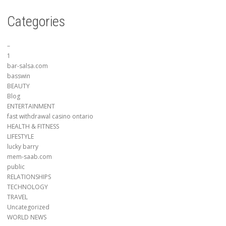
Categories
–
1
bar-salsa.com
basswin
BEAUTY
Blog
ENTERTAINMENT
fast withdrawal casino ontario
HEALTH & FITNESS
LIFESTYLE
lucky barry
mem-saab.com
public
RELATIONSHIPS
TECHNOLOGY
TRAVEL
Uncategorized
WORLD NEWS