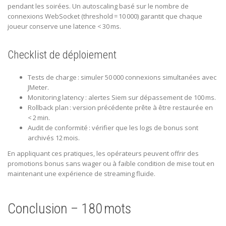
pendant les soirées. Un autoscaling basé sur le nombre de
connexions WebSocket (threshold = 10 000) garantit que chaque
joueur conserve une latence < 30 ms.
Checklist de déploiement
Tests de charge : simuler 50 000 connexions simultanées avec
JMeter.
Monitoring latency : alertes Siem sur dépassement de 100 ms.
Rollback plan : version précédente prête à être restaurée en
< 2 min.
Audit de conformité : vérifier que les logs de bonus sont
archivés 12 mois.
En appliquant ces pratiques, les opérateurs peuvent offrir des
promotions bonus sans wager ou à faible condition de mise tout en
maintenant une expérience de streaming fluide.
Conclusion – 180 mots