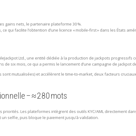
s gains nets, le partenaire plateforme 30 %.
 ce qui facilite l’obtention d’une licence « mobile‑first » dans les États am
ileJackpot Ltd., une entité dédiée à la production de jackpots progressifs
moins de six mois, ce qui a permis le lancement d’une campagne de jackpot d
s sont mutualisées) et accélèrent le time‑to‑market, deux facteurs cruciau
ionnelle – ≈ 280 mots
s priorités. Les plateformes intègrent des outils KYC/AML directement dan
et un selfie, puis bloque le paiement jusqu’à validation.