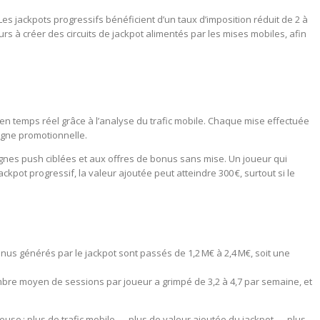
. Les jackpots progressifs bénéficient d’un taux d’imposition réduit de 2 à
rs à créer des circuits de jackpot alimentés par les mises mobiles, afin
 en temps réel grâce à l’analyse du trafic mobile. Chaque mise effectuée
agne promotionnelle.
agnes push ciblées et aux offres de bonus sans mise. Un joueur qui
ckpot progressif, la valeur ajoutée peut atteindre 300 €, surtout si le
enus générés par le jackpot sont passés de 1,2 M€ à 2,4 M€, soit une
mbre moyen de sessions par joueur a grimpé de 3,2 à 4,7 par semaine, et
se : plus de trafic mobile → plus de valeur ajoutée du jackpot → plus