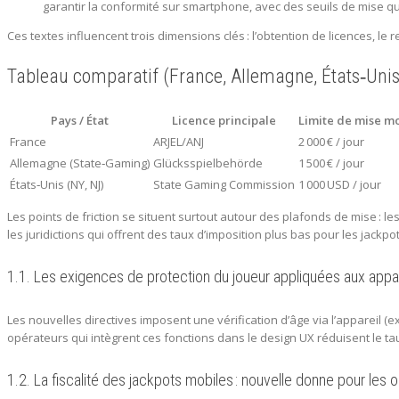
garantir la conformité sur smartphone, avec des seuils de mise q
Ces textes influencent trois dimensions clés : l’obtention de licences, le r
Tableau comparatif (France, Allemagne, États‑Unis
Pays / État
Licence principale
Limite de mise m
France
ARJEL/ANJ
2 000 € / jour
Allemagne (State‑Gaming)
Glücksspielbehörde
1 500 € / jour
États‑Unis (NY, NJ)
State Gaming Commission
1 000 USD / jour
Les points de friction se situent surtout autour des plafonds de mise : l
les juridictions qui offrent des taux d’imposition plus bas pour les jackp
1.1. Les exigences de protection du joueur appliquées aux appa
Les nouvelles directives imposent une vérification d’âge via l’appareil (
opérateurs qui intègrent ces fonctions dans le design UX réduisent le ta
1.2. La fiscalité des jackpots mobiles : nouvelle donne pour les 