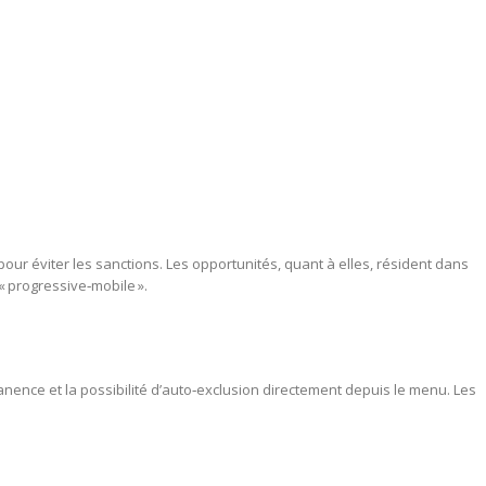
our éviter les sanctions. Les opportunités, quant à elles, résident dans
« progressive‑mobile ».
manence et la possibilité d’auto‑exclusion directement depuis le menu. Les