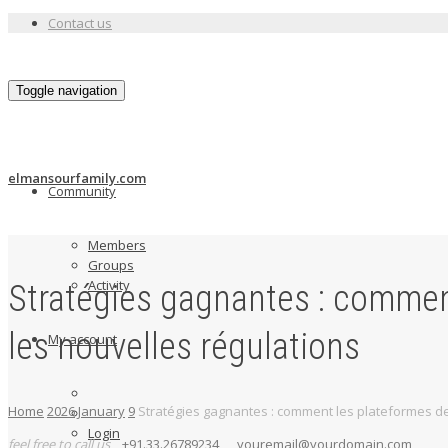
Contact us
Toggle navigation
elmansourfamily.com
Community
Members
Groups
Activity
Stratégies gagnantes : comment
les nouvelles régulations
My account
Home
2026
January
9
Stratégies gagnantes : comment les plateformes de 
Login
feel free to call us
+91.33.26789234
youremail@yourdomain.com