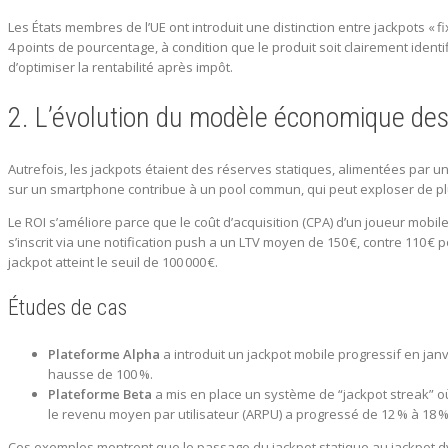
Les États membres de l’UE ont introduit une distinction entre jackpots « fi
4 points de pourcentage, à condition que le produit soit clairement ident
d’optimiser la rentabilité après impôt.
2. L’évolution du modèle économique des
Autrefois, les jackpots étaient des réserves statiques, alimentées par u
sur un smartphone contribue à un pool commun, qui peut exploser de pl
Le ROI s’améliore parce que le coût d’acquisition (CPA) d’un joueur mob
s’inscrit via une notification push a un LTV moyen de 150 €, contre 110 € 
jackpot atteint le seuil de 100 000 €.
Études de cas
Plateforme Alpha
a introduit un jackpot mobile progressif en janv
hausse de 100 %.
Plateforme Beta
a mis en place un système de “jackpot streak” o
le revenu moyen par utilisateur (ARPU) a progressé de 12 % à 18 
Ces exemples montrent que le passage du jackpot statique au jackpot dy