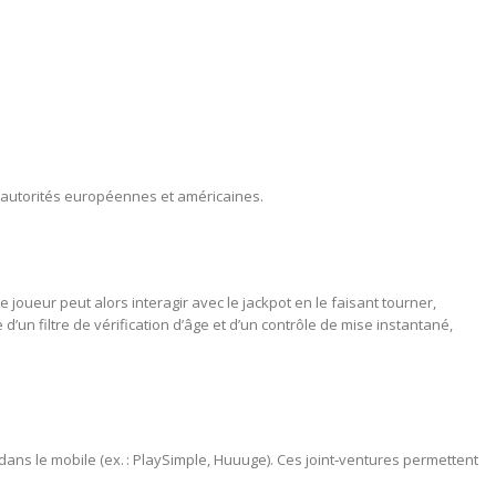
s autorités européennes et américaines.
 joueur peut alors interagir avec le jackpot en le faisant tourner,
n filtre de vérification d’âge et d’un contrôle de mise instantané,
 dans le mobile (ex. : PlaySimple, Huuuge). Ces joint‑ventures permettent