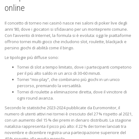
online
Il concetto di torneo nei casinò nasce nei saloni di poker live degli
anni ’80, dove i giocatori si sfidavano per un montepremi comune.
Con l’avvento di Internet, la formula si è evoluta: oggi le piattaforme
offrono tornei multi‑gioco che includono slot, roulette, blackjack e
persino giochi di abilità come il bingo.
Le tipologie più diffuse sono:
Tornei di slot a tempo limitato, dove i partecipanti competono
per il più alto saldo in un arco di 30‑60 minuti.
Tornei “mix‑play”, che combinano più giochi in un unico
percorso, premiando la versatilità.
Tornei di roulette a eliminazione diretta, dove il vincitore di
ogni round avanza.
Secondo le statistiche 2023‑2024 pubblicate da Euromonitor, il
numero di utenti attivi nei tornei è cresciuto del 27 % rispetto al 2021,
con un aumento del 15 % dei premi in denaro distribuiti. La stagione
natalizia rappresenta il picco più alto: il 22 % dei tornei lanciati tra
novembre e dicembre registra una partecipazione superiore del
40 % rispetto alla media mensile.