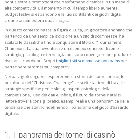
bonus extra e promozioni che trasformano dicembre in un mese di
alta competitività. È il momento in cui il tempo libero aumenta, i
budget festivi si espandono e le luci scintillanti dei giochi digitali
creano un’atmosfera quasi magica.
In questo contesto nasce la figura di Luca, un giocatore anonimo che,
partendo da una semplice iscrizione a un sito di scommesse, ha
scalato le classifiche fino a conquistare il titolo di “Tournament
Champion”. La sua avventura è un esempio concreto di come
strategia, psicologia e tecnologia possano convergere per produrre
risultati straordinari. Scopri i
migliori siti scommesse non aams
per
partecipare ai tornei più competitivi.
Nei paragrafi seguenti esploreremo la storia dei tornei online, le
peculiarità del “Christmas Challenge”, le scelte tattiche di Luca, le
strategie specifiche per le slot, gli aspetti psicologici della
competizione, l’uso dei dati e, infine, il futuro dei tornei natalizi. Il
lettore troverà consigli pratici, esempi reali e una panoramica delle
tendenze che stanno ridefinendo il panorama del gioco d’azzardo
digitale.
1. Il panorama dei tornei di casinò