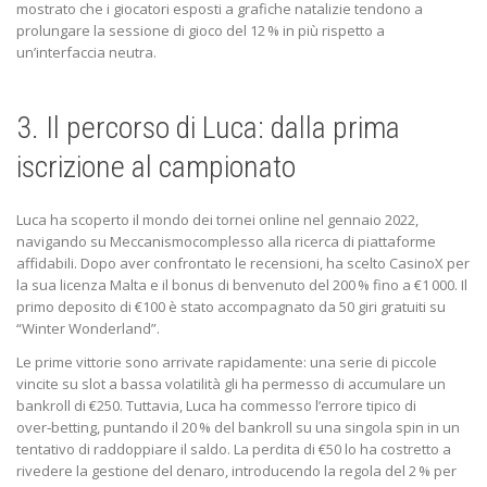
mostrato che i giocatori esposti a grafiche natalizie tendono a
prolungare la sessione di gioco del 12 % in più rispetto a
un’interfaccia neutra.
3. Il percorso di Luca: dalla prima
iscrizione al campionato
Luca ha scoperto il mondo dei tornei online nel gennaio 2022,
navigando su Meccanismocomplesso alla ricerca di piattaforme
affidabili. Dopo aver confrontato le recensioni, ha scelto CasinoX per
la sua licenza Malta e il bonus di benvenuto del 200 % fino a €1 000. Il
primo deposito di €100 è stato accompagnato da 50 giri gratuiti su
“Winter Wonderland”.
Le prime vittorie sono arrivate rapidamente: una serie di piccole
vincite su slot a bassa volatilità gli ha permesso di accumulare un
bankroll di €250. Tuttavia, Luca ha commesso l’errore tipico di
over‑betting, puntando il 20 % del bankroll su una singola spin in un
tentativo di raddoppiare il saldo. La perdita di €50 lo ha costretto a
rivedere la gestione del denaro, introducendo la regola del 2 % per