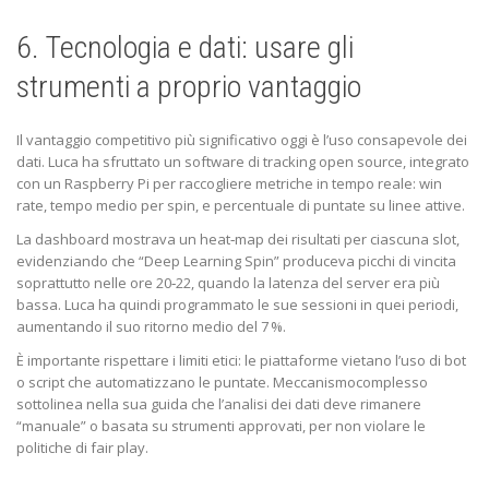
6. Tecnologia e dati: usare gli
strumenti a proprio vantaggio
Il vantaggio competitivo più significativo oggi è l’uso consapevole dei
dati. Luca ha sfruttato un software di tracking open source, integrato
con un Raspberry Pi per raccogliere metriche in tempo reale: win
rate, tempo medio per spin, e percentuale di puntate su linee attive.
La dashboard mostrava un heat‑map dei risultati per ciascuna slot,
evidenziando che “Deep Learning Spin” produceva picchi di vincita
soprattutto nelle ore 20‑22, quando la latenza del server era più
bassa. Luca ha quindi programmato le sue sessioni in quei periodi,
aumentando il suo ritorno medio del 7 %.
È importante rispettare i limiti etici: le piattaforme vietano l’uso di bot
o script che automatizzano le puntate. Meccanismocomplesso
sottolinea nella sua guida che l’analisi dei dati deve rimanere
“manuale” o basata su strumenti approvati, per non violare le
politiche di fair play.