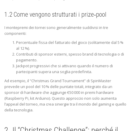
1.2 Come vengono strutturati i prize‑pool
I montepremi dei tornei sono generalmente suddivisi in tre
componenti:
Percentuale fissa del fatturato del gioco (solitamente dal 5 %
al 12 %).
Contributi di sponsor esterni, spesso brand di tecnologia o di
pagamento.
Jackpot progressivi che si attivano quando il numero di
partecipanti supera una soglia predefinita.
Ad esempio, il “Christmas Grand Tournament” di SpinMaster
prevede un pool del 10 % delle puntate totali, integrato da un
sponsor di hardware che aggiunge €50 000 in premi hardware
(Raspberry Pi, kit Arduino). Questo approccio non solo aumenta
l’appeal del torneo, ma crea sinergie tra il mondo del gaming e quello
della tecnologia.
2. Il “Christmas Challenge”: perché il