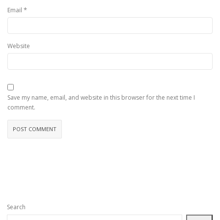
*
Email
Website
Save my name, email, and website in this browser for the next time I
comment.
Search