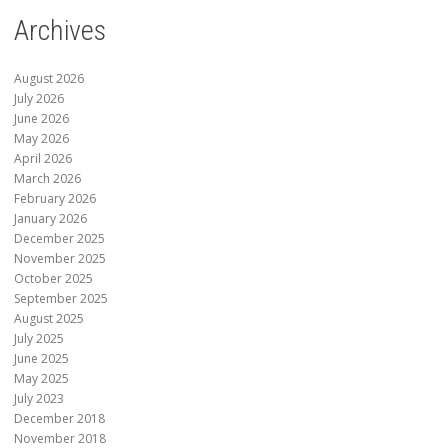
Archives
August 2026
July 2026
June 2026
May 2026
April 2026
March 2026
February 2026
January 2026
December 2025
November 2025
October 2025
September 2025
August 2025
July 2025
June 2025
May 2025
July 2023
December 2018
November 2018