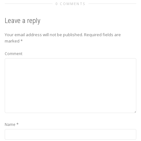
0 COMMENTS
Leave a reply
Your email address will not be published.
Required fields are
marked
*
Comment
*
Name