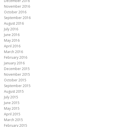
December 2016
November 2016
October 2016
September 2016
August 2016
July 2016
June 2016
May 2016
April 2016
March 2016
February 2016
January 2016
December 2015
November 2015
October 2015
September 2015
August 2015
July 2015
June 2015
May 2015
April 2015
March 2015
February 2015