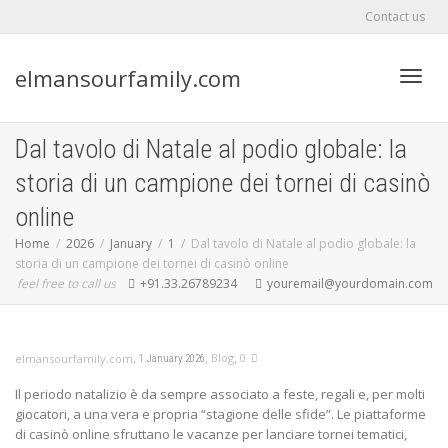
Contact us
elmansourfamily.com
Toggl
Dal tavolo di Natale al podio globale: la
storia di un campione dei tornei di casinò
navig
online
Home
2026
January
1
Dal tavolo di Natale al podio globale: la
storia di un campione dei tornei di casinò online
feel free to call us
+91.33.26789234
youremail@yourdomain.com
,
,
,
Blog
0
elmansourfamily.com
1 January 2026
Il periodo natalizio è da sempre associato a feste, regali e, per molti
giocatori, a una vera e propria “stagione delle sfide”. Le piattaforme
di casinò online sfruttano le vacanze per lanciare tornei tematici,