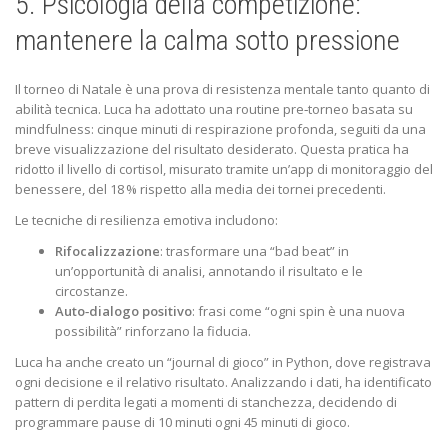
5. Psicologia della competizione:
mantenere la calma sotto pressione
Il torneo di Natale è una prova di resistenza mentale tanto quanto di
abilità tecnica. Luca ha adottato una routine pre‑torneo basata su
mindfulness: cinque minuti di respirazione profonda, seguiti da una
breve visualizzazione del risultato desiderato. Questa pratica ha
ridotto il livello di cortisol, misurato tramite un’app di monitoraggio del
benessere, del 18 % rispetto alla media dei tornei precedenti.
Le tecniche di resilienza emotiva includono:
Rifocalizzazione
: trasformare una “bad beat” in
un’opportunità di analisi, annotando il risultato e le
circostanze.
Auto‑dialogo positivo
: frasi come “ogni spin è una nuova
possibilità” rinforzano la fiducia.
Luca ha anche creato un “journal di gioco” in Python, dove registrava
ogni decisione e il relativo risultato. Analizzando i dati, ha identificato
pattern di perdita legati a momenti di stanchezza, decidendo di
programmare pause di 10 minuti ogni 45 minuti di gioco.