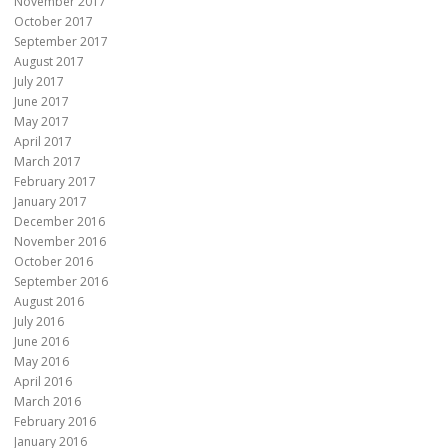
November 2017
October 2017
September 2017
August 2017
July 2017
June 2017
May 2017
April 2017
March 2017
February 2017
January 2017
December 2016
November 2016
October 2016
September 2016
August 2016
July 2016
June 2016
May 2016
April 2016
March 2016
February 2016
January 2016