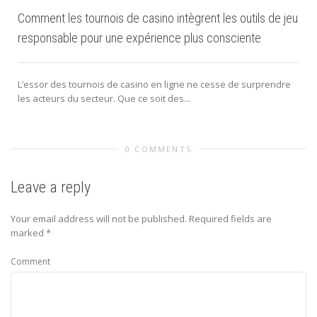
Comment les tournois de casino intègrent les outils de jeu
responsable pour une expérience plus consciente
L’essor des tournois de casino en ligne ne cesse de surprendre
les acteurs du secteur. Que ce soit des...
0 COMMENTS
Leave a reply
Your email address will not be published.
Required fields are
marked
*
Comment