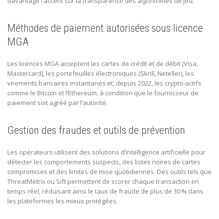
davantage l’accent sur la transparence des algorithmes de jeu.
Méthodes de paiement autorisées sous licence
MGA
Les licences MGA acceptent les cartes de crédit et de débit (Visa,
Mastercard), les portefeuilles électroniques (Skrill, Neteller), les
virements bancaires instantanés et, depuis 2022, les crypto‑actifs
comme le Bitcoin et l’Ethereum, à condition que le fournisseur de
paiement soit agréé par l’autorité.
Gestion des fraudes et outils de prévention
Les opérateurs utilisent des solutions d’intelligence artificielle pour
détecter les comportements suspects, des listes noires de cartes
compromises et des limites de mise quotidiennes. Des outils tels que
ThreatMetrix ou Sift permettent de scorer chaque transaction en
temps réel, réduisant ainsi le taux de fraude de plus de 30 % dans
les plateformes les mieux protégées.