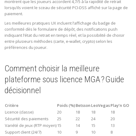
montrent que les joueurs accordent 4,7/5 à la rapidité de retrait
lorsqu’ils voient le sceau de sécurité PCI‑DSS affiché sur la page de
paiement.
Les meilleures pratiques UX incluent l’affichage du badge de
conformité dès le formulaire de dépôt, des notifications push
indiquant l’état du retrait en temps réel, et la possibilité de choisir
entre plusieurs méthodes (carte, e‑wallet, crypto) selon les
préférences du joueur.
Comment choisir la meilleure
plateforme sous licence MGA ? Guide
décisionnel
Critère
Poids (%)
Betsson
LeoVegas
Play’n GO
Licence (classe)
20
18
18
18
Sécurité des paiements
25
22
24
20
Variété de jeux (RTP moyen)
15
14
15
13
Support client (24/7)
10
9
10
8