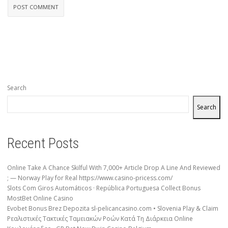
Search
Search
Recent Posts
Online Take A Chance Skilful With 7,000+ Article Drop A Line And Reviewed
; — Norway Play for Real https://www.casino-pricess.com/
Slots Com Giros Automáticos · República Portuguesa Collect Bonus
MostBet Online Casino
Evobet Bonus Brez Depozita sl-pelicancasino.com • Slovenia Play & Claim
Ρεαλιστικές Τακτικές Ταμειακών Ροών Κατά Τη Διάρκεια Online