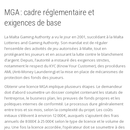
MGA : cadre réglementaire et
exigences de base
La Malta Gaming Authority a vu le jour en 2001, succédant à la Malta
Lotteries and Gaming Authority. Son mandat est de réguler
l’ensemble des activités de jeu autorisées à Malte, tout en
protégeant les joueurs et en assurant la lutte contre le blanchiment
d’argent. Depuis, l’autorité a instauré des exigences strictes,
notamment le respect du KYC (Know Your Customer), des procédures
AML (Anti‑Money Laundering) et la mise en place de mécanismes de
protection des fonds des joueurs.
Obtenir une licence MGA implique plusieurs étapes. Le demandeur
doit d’abord soumettre un dossier complet contenant les statuts de
l’entreprise, le business plan, les preuves de fonds propres et les
politiques internes de conformité. Le processus dure généralement
entre trois et six mois, selon la complexité du projet. Les coûts
initiaux s’élèvent à environ 12 000 €, auxquels s’ajoutent des frais
annuels de 8 000 € à 25 000 € selon le type de licence et le volume de
jeu. Une fois la licence accordée, l’opérateur doit se soumettre à des