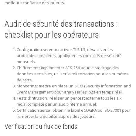
meilleure confiance des joueurs.
Audit de sécurité des transactions :
checklist pour les opérateurs
Configuration serveur : activer TLS 1.3, désactiver les
protocoles obsolètes, appliquer les correctifs de sécurité
mensuels.
Chiffrement : implémenter AES‑256 pour le stockage des
données sensibles, utiliser la tokenisation pour les numéros
de carte.
Monitoring : mettre en place un SIEM (Security Information and
Event Management) pour analyser les logs en temps réel.
Tests d’intrusion : réaliser un pentest externe tous les six
mois, complété par un audit interne annuel.
Certification tierce : obtenir le label eCOGRA ou ISO 27001 pour
renforcer la crédibilité auprès des joueurs.
Vérification du flux de fonds