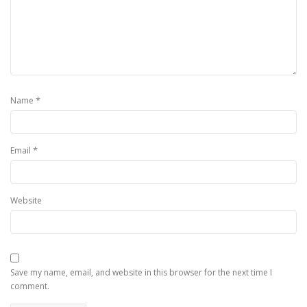
*
Name
*
Email
Website
Save my name, email, and website in this browser for the next time I
comment.