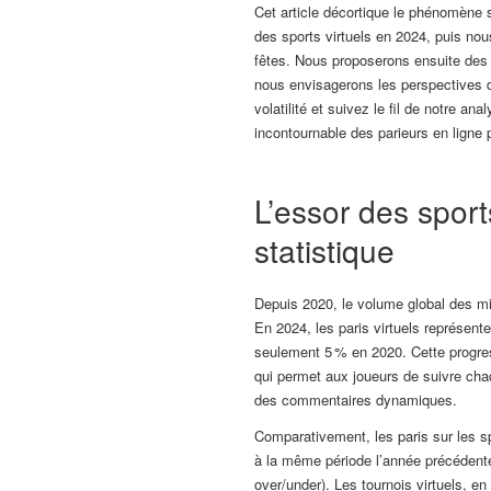
Cet article décortique le phénomène 
des sports virtuels en 2024, puis nous
fêtes. Nous proposerons ensuite des s
nous envisagerons les perspectives d’
volatilité et suivez le fil de notre an
incontournable des parieurs en ligne 
L’essor des sport
statistique
Depuis 2020, le volume global des mi
En 2024, les paris virtuels représente
seulement 5 % en 2020. Cette progres
qui permet aux joueurs de suivre cha
des commentaires dynamiques.
Comparativement, les paris sur les s
à la même période l’année précédente,
over/under). Les tournois virtuels, 