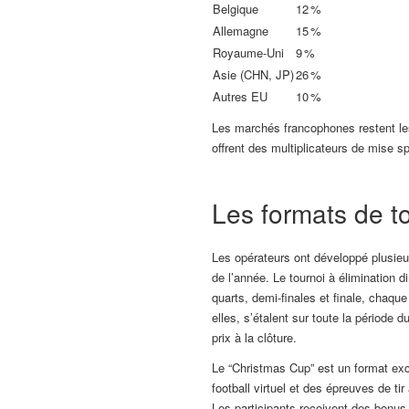
Belgique
12 %
Allemagne
15 %
Royaume‑Uni
9 %
Asie (CHN, JP)
26 %
Autres EU
10 %
Les marchés francophones restent les
offrent des multiplicateurs de mise s
Les formats de to
Les opérateurs ont développé plusieur
de l’année. Le tournoi à élimination d
quarts, demi‑finales et finale, chaque
elles, s’étalent sur toute la période
prix à la clôture.
Le “Christmas Cup” est un format exc
football virtuel et des épreuves de t
Les participants reçoivent des bonus