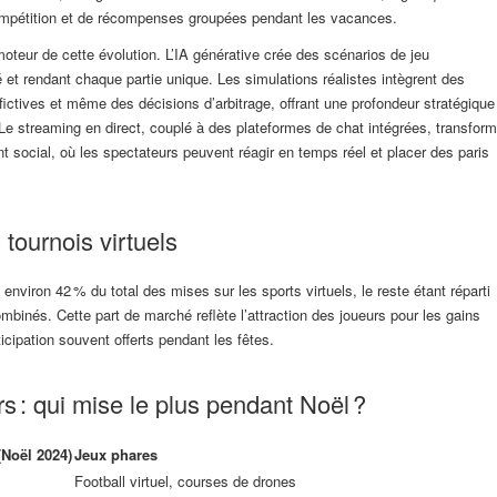
ompétition et de récompenses groupées pendant les vacances.
oteur de cette évolution. L’IA générative crée des scénarios de jeu
é et rendant chaque partie unique. Les simulations réalistes intègrent des
fictives et même des décisions d’arbitrage, offrant une profondeur stratégique
Le streaming en direct, couplé à des plateformes de chat intégrées, transfor
 social, où les spectateurs peuvent réagir en temps réel et placer des paris
tournois virtuels
 environ 42 % du total des mises sur les sports virtuels, le reste étant réparti
ombinés. Cette part de marché reflète l’attraction des joueurs pour les gains
icipation souvent offerts pendant les fêtes.
 : qui mise le plus pendant Noël ?
(Noël 2024)
Jeux phares
Football virtuel, courses de drones