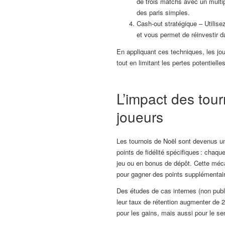
de trois matchs avec un multip
des paris simples.
Cash‑out stratégique – Utilisez
et vous permet de réinvestir 
En appliquant ces techniques, les j
tout en limitant les pertes potentielles
L’impact des tourn
joueurs
Les tournois de Noël sont devenus un
points de fidélité spécifiques : chaqu
jeu ou en bonus de dépôt. Cette mécan
pour gagner des points supplémentai
Des études de cas internes (non publi
leur taux de rétention augmenter de 
pour les gains, mais aussi pour le se