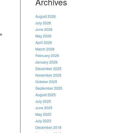
Archives
August 2026
July 2026
June 2026
me
May 2026
April 2026
March 2026
February 2026
January 2026
December 2025
November 2025
October 2025
September 2025
August 2025
July 2025
June 2025
May 2025
July 2023
December 2018