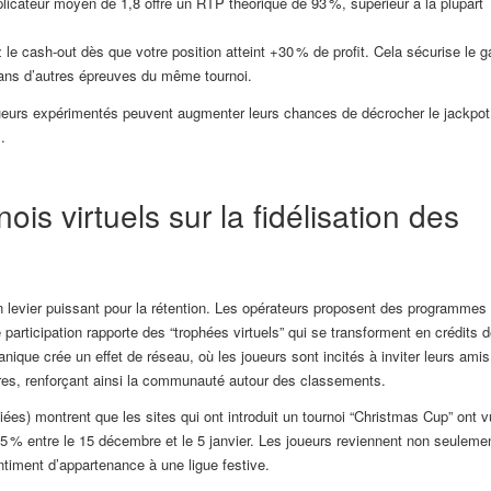
licateur moyen de 1,8 offre un RTP théorique de 93 %, supérieur à la plupart
 le cash‑out dès que votre position atteint +30 % de profit. Cela sécurise le g
dans d’autres épreuves du même tournoi.
oueurs expérimentés peuvent augmenter leurs chances de décrocher le jackpot
.
ois virtuels sur la fidélisation des
 levier puissant pour la rétention. Les opérateurs proposent des programmes
e participation rapporte des “trophées virtuels” qui se transforment en crédits 
ique crée un effet de réseau, où les joueurs sont incités à inviter leurs amis
res, renforçant ainsi la communauté autour des classements.
ées) montrent que les sites qui ont introduit un tournoi “Christmas Cup” ont v
25 % entre le 15 décembre et le 5 janvier. Les joueurs reviennent non seuleme
ntiment d’appartenance à une ligue festive.