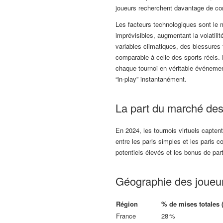
joueurs recherchent davantage de c
Les facteurs technologiques sont le m
imprévisibles, augmentant la volatilit
variables climatiques, des blessures 
comparable à celle des sports réels. 
chaque tournoi en véritable événement
“in‑play” instantanément.
La part du marché des 
En 2024, les tournois virtuels captent
entre les paris simples et les paris c
potentiels élevés et les bonus de part
Géographie des joueurs
Région
% de mises totales 
France
28 %