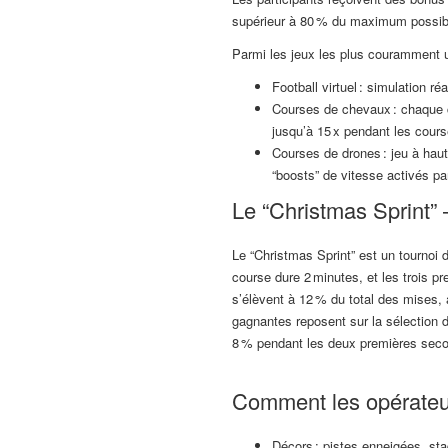
supérieur à 80 % du maximum possib
Parmi les jeux les plus couramment ut
Football virtuel : simulation r
Courses de chevaux : chaque 
jusqu’à 15 x pendant les cour
Courses de drones : jeu à haute
“boosts” de vitesse activés pa
Le “Christmas Sprint” 
Le “Christmas Sprint” est un tournoi 
course dure 2 minutes, et les trois p
s’élèvent à 12 % du total des mises, a
gagnantes reposent sur la sélection d
8 % pendant les deux premières seco
Comment les opérateurs
Décors : pistes enneigées, sta