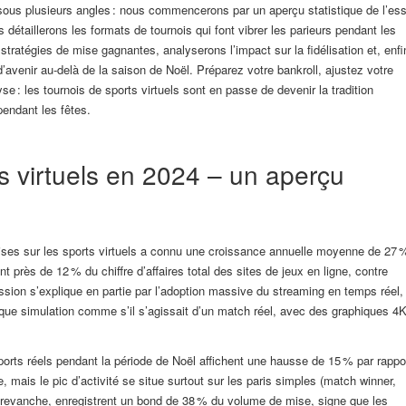
sous plusieurs angles : nous commencerons par un aperçu statistique de l’es
 détaillerons les formats de tournois qui font vibrer les parieurs pendant les
tratégies de mise gagnantes, analyserons l’impact sur la fidélisation et, enfi
avenir au‑delà de la saison de Noël. Préparez votre bankroll, ajustez votre
alyse : les tournois de sports virtuels sont en passe de devenir la tradition
pendant les fêtes.
s virtuels en 2024 – un aperçu
ses sur les sports virtuels a connu une croissance annuelle moyenne de 27 
nt près de 12 % du chiffre d’affaires total des sites de jeux en ligne, contre
sion s’explique en partie par l’adoption massive du streaming en temps réel,
que simulation comme s’il s’agissait d’un match réel, avec des graphiques 4K
ports réels pendant la période de Noël affichent une hausse de 15 % par rappo
 mais le pic d’activité se situe surtout sur les paris simples (match winner,
en revanche, enregistrent un bond de 38 % du volume de mise, signe que les