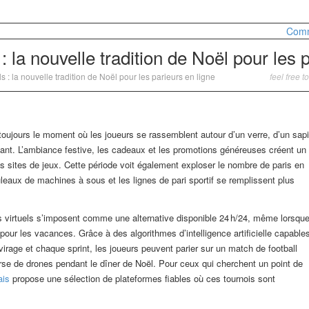
Com
: la nouvelle tradition de Noël pour les 
ls : la nouvelle tradition de Noël pour les parieurs en ligne
feel free to
toujours le moment où les joueurs se rassemblent autour d’un verre, d’un sap
illant. L’ambiance festive, les cadeaux et les promotions généreuses créent un
r les sites de jeux. Cette période voit également exploser le nombre de paris en
ouleaux de machines à sous et les lignes de pari sportif se remplissent plus
ts virtuels s’imposent comme une alternative disponible 24 h/24, même lorsqu
 pour les vacances. Grâce à des algorithmes d’intelligence artificielle capable
rage et chaque sprint, les joueurs peuvent parier sur un match de football
urse de drones pendant le dîner de Noël. Pour ceux qui cherchent un point de
ais
propose une sélection de plateformes fiables où ces tournois sont