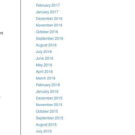
February 2017
January 2017
December 2016
November 2016
October 2016
nt
September 2016
August 2016
July 2016
June 2016
May 2016
April 2016
March 2016
February 2016
January 2016
e
December 2015
November 2015
October 2015
September 2015
August 2015
July 2015