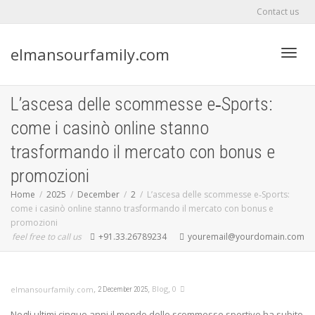
Contact us
elmansourfamily.com
Toggl
L’ascesa delle scommesse e‑Sports:
come i casinò online stanno
navig
trasformando il mercato con bonus e
promozioni
Home
2025
December
2
L’ascesa delle scommesse e‑Sports:
come i casinò online stanno trasformando il mercato con bonus e
promozioni
feel free to call us
+91.33.26789234
youremail@yourdomain.com
,
,
,
Blog
0
elmansourfamily.com
2 December 2025
Negli ultimi cinque anni il mondo delle scommesse sportive ha subito