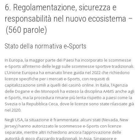
6. Regolamentazione, sicurezza e
responsabilità nel nuovo ecosistema –
(560 parole)
Stato della normativa e‑Sports
In Europa, la maggior parte dei Paesi ha incorporato le scommesse
e‑Sports all’interno delle leggi sulle scommesse sportive tradizionali.
L’Unione Europea ha emanato linee guida nel 2022 che richiedono
licenze specifiche per i mercati e‑Sports, con requisiti di
capitalizzazione simili a quelli dei casinò online. In Italia, l’Agenzia
delle Dogane e dei Monopoli ha esteso la disciplina AAMS anche agli
e‑Sports, ma la procedura rimane più lenta rispetto a paesi come la
Svezia o la Repubblica Ceca, dove le licenze sono state rilasciate già
nel 2020.
Negli USA, la situazione è frammentata: alcuni stati (Nevada, New
Jersey) hanno autorizzato le scommesse e‑Sports con licenze
separate, mentre altri richiedono ancora l’approvazione delle
autorità di gioco d’azzardo tradizionali. In Asia, Singapore e