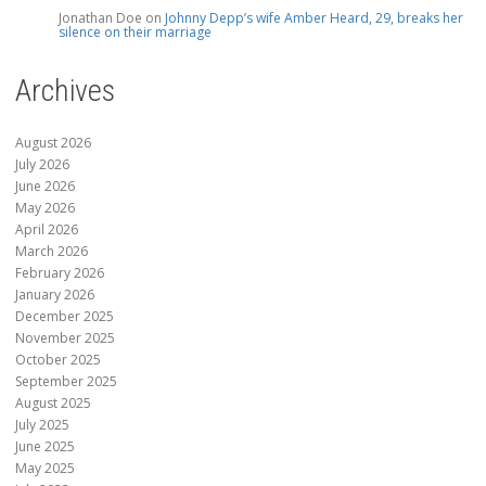
Jonathan Doe
on
Johnny Depp’s wife Amber Heard, 29, breaks her
silence on their marriage
Archives
August 2026
July 2026
June 2026
May 2026
April 2026
March 2026
February 2026
January 2026
December 2025
November 2025
October 2025
September 2025
August 2025
July 2025
June 2025
May 2025