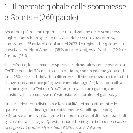
1. Il mercato globale delle scommesse
e‑Sports – (260 parole)
Secondo i più recenti report di settore, il volume delle scommesse
sugli e‑Sports ha registrato un CAGR del 23 % dal 2020 al 2024,
superando i 25 miliardi di dollari nel 2023. Le regioni che guidano la
crescita sono Nord America (38 % del mercato), Asia‑Pacifico (32 %) e
Europa (25 %).
In confronto, le scommesse sportive tradizionali hanno mostrato un
CAGR medio del 7 % nello stesso periodo, con un volume globale di
circa 250 miliardi di dollari. La differenza di ritmo è dovuta a tre fattori
chiave: una audience più giovane (median age 24), la disponibilità di
streaming live su Twitch e YouTube, e una cultura gaming che
considera le scommesse un’estensione naturale del gameplay.
Un altro elemento distintivo è la volatilità dei mercati: mentre le
quote del calcio rimangono relativamente stabili, quelle degli
e‑Sports variano rapidamente in risposta a cambi di roster, patch di
gioco e meta‑strategia. Questo rende il betting su titoli come
League
of Legends
,
Counter‑Strike: Global Offensive
e
Valorant