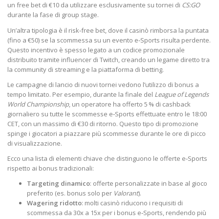
un free bet di €10 da utilizzare esclusivamente su tornei di
CS:GO
durante la fase di group stage.
Un’altra tipologia è il risk‑free bet, dove il casinò rimborsa la puntata
(fino a €50) se la scommessa su un evento e‑Sports risulta perdente.
Questo incentivo è spesso legato a un codice promozionale
distribuito tramite influencer di Twitch, creando un legame diretto tra
la community di streaming e la piattaforma di betting.
Le campagne di lancio di nuovi tornei vedono l’utilizzo di bonus a
tempo limitato. Per esempio, durante la finale del
League of Legends
World Championship
, un operatore ha offerto 5 % di cashback
giornaliero su tutte le scommesse e‑Sports effettuate entro le 18:00
CET, con un massimo di €30 di ritorno. Questo tipo di promozione
spinge i giocatori a piazzare più scommesse durante le ore di picco
di visualizzazione.
Ecco una lista di elementi chiave che distinguono le offerte e‑Sports
rispetto ai bonus tradizionali:
Targeting dinamico
: offerte personalizzate in base al gioco
preferito (es. bonus solo per
Valorant
).
Wagering ridotto
: molti casinò riducono i requisiti di
scommessa da 30x a 15x per i bonus e‑Sports, rendendo più