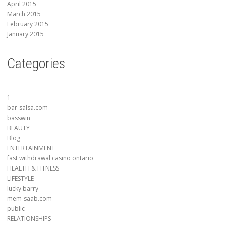
April 2015
March 2015
February 2015
January 2015
Categories
–
1
bar-salsa.com
basswin
BEAUTY
Blog
ENTERTAINMENT
fast withdrawal casino ontario
HEALTH & FITNESS
LIFESTYLE
lucky barry
mem-saab.com
public
RELATIONSHIPS