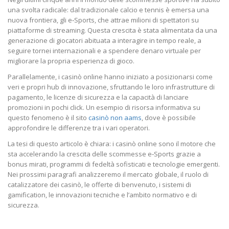
una svolta radicale: dal tradizionale calcio e tennis è emersa una
nuova frontiera, gli e‑Sports, che attrae milioni di spettatori su
piattaforme di streaming. Questa crescita è stata alimentata da una
generazione di giocatori abituata a interagire in tempo reale, a
seguire tornei internazionali e a spendere denaro virtuale per
migliorare la propria esperienza di gioco.
Parallelamente, i casinò online hanno iniziato a posizionarsi come
veri e propri hub di innovazione, sfruttando le loro infrastrutture di
pagamento, le licenze di sicurezza e la capacità di lanciare
promozioni in pochi click. Un esempio di risorsa informativa su
questo fenomeno è il sito
casinò non aams
, dove è possibile
approfondire le differenze tra i vari operatori.
La tesi di questo articolo è chiara: i casinò online sono il motore che
sta accelerando la crescita delle scommesse e‑Sports grazie a
bonus mirati, programmi di fedeltà sofisticati e tecnologie emergenti.
Nei prossimi paragrafi analizzeremo il mercato globale, il ruolo di
catalizzatore dei casinò, le offerte di benvenuto, i sistemi di
gamification, le innovazioni tecniche e l’ambito normativo e di
sicurezza.