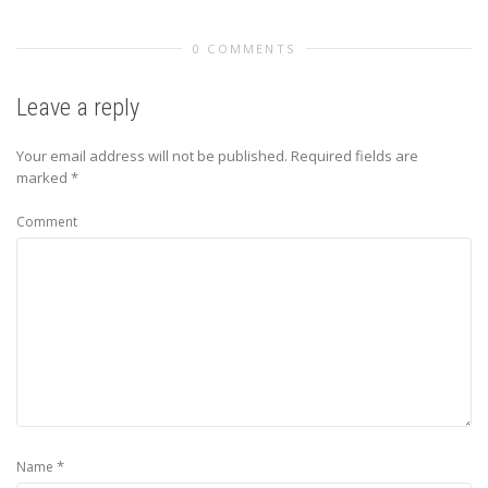
0 COMMENTS
Leave a reply
Your email address will not be published.
Required fields are
marked
*
Comment
*
Name