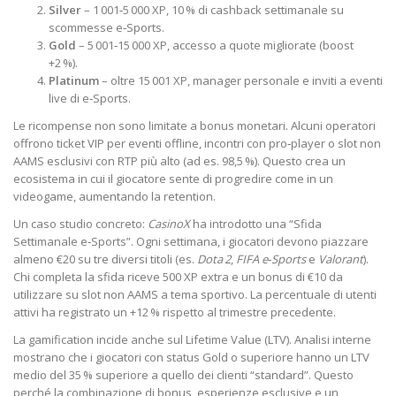
Silver
– 1 001‑5 000 XP, 10 % di cashback settimanale su
scommesse e‑Sports.
Gold
– 5 001‑15 000 XP, accesso a quote migliorate (boost
+2 %).
Platinum
– oltre 15 001 XP, manager personale e inviti a eventi
live di e‑Sports.
Le ricompense non sono limitate a bonus monetari. Alcuni operatori
offrono ticket VIP per eventi offline, incontri con pro‑player o slot non
AAMS esclusivi con RTP più alto (ad es. 98,5 %). Questo crea un
ecosistema in cui il giocatore sente di progredire come in un
videogame, aumentando la retention.
Un caso studio concreto:
CasinoX
ha introdotto una “Sfida
Settimanale e‑Sports”. Ogni settimana, i giocatori devono piazzare
almeno €20 su tre diversi titoli (es.
Dota 2
,
FIFA e‑Sports
e
Valorant
).
Chi completa la sfida riceve 500 XP extra e un bonus di €10 da
utilizzare su slot non AAMS a tema sportivo. La percentuale di utenti
attivi ha registrato un +12 % rispetto al trimestre precedente.
La gamification incide anche sul Lifetime Value (LTV). Analisi interne
mostrano che i giocatori con status Gold o superiore hanno un LTV
medio del 35 % superiore a quello dei clienti “standard”. Questo
perché la combinazione di bonus, esperienze esclusive e un