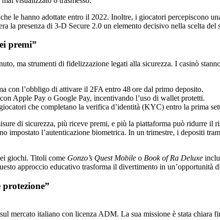
 mai visualizzato o trasmesso.
 che le hanno adottate entro il 2022. Inoltre, i giocatori percepiscono u
ra la presenza di 3‑D Secure 2.0 un elemento decisivo nella scelta del s
ei premi”
to, ma strumenti di fidelizzazione legati alla sicurezza. I casinò stanno
a con l’obbligo di attivare il 2FA entro 48 ore dal primo deposito.
 con Apple Pay o Google Pay, incentivando l’uso di wallet protetti.
giocatori che completano la verifica d’identità (KYC) entro la prima se
isure di sicurezza, più riceve premi, e più la piattaforma può ridurre il 
o impostato l’autenticazione biometrica. In un trimestre, i depositi tra
dei giochi. Titoli come
Gonzo’s Quest Mobile
o
Book of Ra Deluxe
inclu
Questo approccio educativo trasforma il divertimento in un’opportunità 
e protezione”
ul mercato italiano con licenza ADM. La sua missione è stata chiara fin 