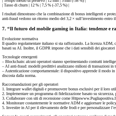
| Tempo medio di prelievo | 12 min | 5 min (‑58 %) |
| Tasso di churn | 12 % | 7,5 % (‑37,5 %) |
I risultati dimostrano che la combinazione di bonus intelligenti e prot
anti‑fraud vedono un ritorno medio del 3,2 × sull’investimento entro i
7. “Il futuro del mobile gaming in Italia: tendenze e
Evoluzione normativa
Il quadro regolamentare italiano si sta rafforzando. La licenza ADM, 
basati su AI. Inoltre, il GDPR impone che i dati sensibili dei giocatori
Tecnologie emergenti
– Blockchain: alcuni operatori stanno sperimentando contratti intellige
– AI anti‑fraud: modelli predittivi analizzano milioni di transazioni 
– Autenticazione comportamentale: il dispositivo apprende il modo in cu
discosta dalla norma.
Raccomandazioni per gli operatori
1. Integrare wallet digitali e promuovere bonus esclusivi per il loro uti
2. Implementare un programma di fidelizzazione basato su sicurezza, p
3. Collaborare con siti di recensione come Httpswww.Pugliapositiva.It 
4. Monitorare costantemente le normative ADM e aggiornare le policy
5. Investire in AI per il rilevamento delle frodi e per personalizzare l’e