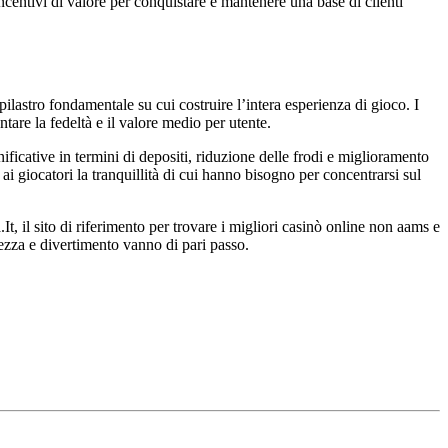
entivi di valore per conquistare e mantenere una base di clienti
lastro fondamentale su cui costruire l’intera esperienza di gioco. I
tare la fedeltà e il valore medio per utente.
ificative in termini di depositi, riduzione delle frodi e miglioramento
ai giocatori la tranquillità di cui hanno bisogno per concentrarsi sul
t, il sito di riferimento per trovare i migliori casinò online non aams e
rezza e divertimento vanno di pari passo.