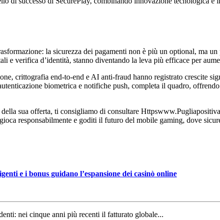
ello di successo di SecurePlay, combinando innovazione tecnologica e inc
rasformazione: la sicurezza dei pagamenti non è più un optional, ma un pi
ali e verifica d’identità, stanno diventando la leva più efficace per aumen
e, crittografia end‑to‑end e AI anti‑fraud hanno registrato crescite sign
autenticazione biometrica e notifiche push, completa il quadro, offrendo 
o della sua offerta, ti consigliamo di consultare Httpswww.Pugliapositiva.I
ne, gioca responsabilmente e goditi il futuro del mobile gaming, dove sicu
igenti e i bonus guidano l’espansione dei casinò online
ti: nei cinque anni più recenti il fatturato globale...