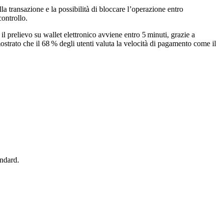
a transazione e la possibilità di bloccare l’operazione entro
controllo.
l prelievo su wallet elettronico avviene entro 5 minuti, grazie a
ostrato che il 68 % degli utenti valuta la velocità di pagamento come il
ndard.