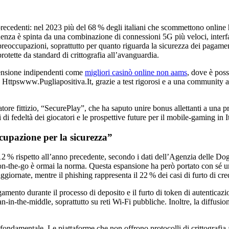
precedenti: nel 2023 più del 68 % degli italiani che scommettono online 
ndenza è spinta da una combinazione di connessioni 5G più veloci, interfa
reoccupazioni, soprattutto per quanto riguarda la sicurezza dei pagament
otette da standard di crittografia all’avanguardia.
ecensione indipendenti come
migliori casinò online non aams
, dove è poss
ità. Httpswww.Pugliapositiva.It, grazie a test rigorosi e a una community a
ratore fittizio, “SecurePlay”, che ha saputo unire bonus allettanti a un
 di fedeltà dei giocatori e le prospettive future per il mobile‑gaming in It
occupazione per la sicurezza”
2 % rispetto all’anno precedente, secondo i dati dell’Agenzia delle Dog
n‑the‑go è ormai la norma. Questa espansione ha però portato con sé una 
ggiornate, mentre il phishing rappresenta il 22 % dei casi di furto di cre
amento durante il processo di deposito e il furto di token di autenticazi
n‑in‑the‑middle, soprattutto su reti Wi‑Fi pubbliche. Inoltre, la diffusio
lta fondamentale. Le piattaforme che non offrono protocolli di crittografi