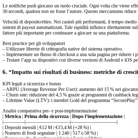
Le notifiche push giocano un ruolo cruciale. Ogni volta che viene effet
30 secondi, qualora non ne fosse l’autore. Questo meccanismo riduce il 
Velocità di deposito/ritiro. Nei casinò più performanti, il tempo medio
sistemi di payout automatizzati. Tale rapidità influisce direttamente s
fattore più importante per continuare a giocare su una piattaforma.
Best practice per gli sviluppatori
– Utilizzare librerie di crittografia native del sistema operativo.
– Implementare un flusso di checkout a una sola pagina per ridurre i 
– Testare l’app su dispositivi con diverse versioni di Android e iOS pe
6. “Impatto sui risultati di business: metriche di cresci
KPI legati a sicurezza e bonus
– ARPU (Average Revenue Per User): aumento del 15 % nei giocatori 
– Churn rate: riduzione del 4,5 % grazie ai programmi di cashback legat
– Lifetime Value (LTV): i membri Gold del programma “SecurePlay” m
Analisi comparativa pre‑ e post‑implementazione
|
Metrica
|
Prima della sicurezza
|
Dopo l’implementazione
|
|————-|—————————|—————————-|
| Depositi mensili | €12 M | €15,4 M (+28 %) |
| Numero di frodi segnalate | 1 240 | 517 (‑58 %) |