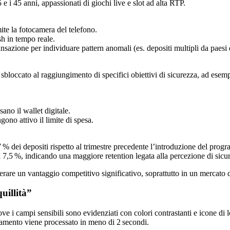
5 e i 45 anni, appassionati di giochi live e slot ad alta RTP.
ite la fotocamera del telefono.
sh in tempo reale.
sazione per individuare pattern anomali (es. depositi multipli da paesi d
 sbloccato al raggiungimento di specifici obiettivi di sicurezza, ad esem
ano il wallet digitale.
ono attivo il limite di spesa.
 % dei depositi rispetto al trimestre precedente l’introduzione del pro
al 7,5 %, indicando una maggiore retention legata alla percezione di sicu
rare un vantaggio competitivo significativo, soprattutto in un mercato d
uillità”
ove i campi sensibili sono evidenziati con colori contrastanti e icone di 
agamento viene processato in meno di 2 secondi.