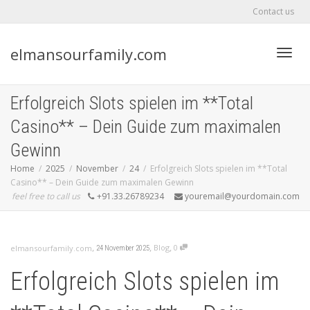
Contact us
elmansourfamily.com
Toggl
Erfolgreich Slots spielen im **Total
Casino** – Dein Guide zum maximalen
navig
Gewinn
Home
2025
November
24
Erfolgreich Slots spielen im **Total
Casino** – Dein Guide zum maximalen Gewinn
feel free to call us
+91.33.26789234
youremail@yourdomain.com
,
,
,
Blog
0
elmansourfamily.com
24 November 2025
Erfolgreich Slots spielen im