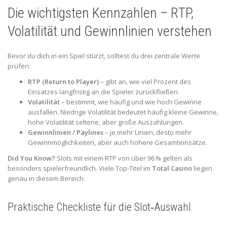
Die wichtigsten Kennzahlen – RTP,
Volatilität und Gewinnlinien verstehen
Bevor du dich in ein Spiel stürzt, solltest du drei zentrale Werte
prüfen:
RTP (Return to Player)
– gibt an, wie viel Prozent des
Einsatzes langfristig an die Spieler zurückfließen.
Volatilität
– bestimmt, wie häufig und wie hoch Gewinne
ausfallen. Niedrige Volatilität bedeutet häufig kleine Gewinne,
hohe Volatilität seltene, aber große Auszahlungen.
Gewinnlinien / Paylines
– je mehr Linien, desto mehr
Gewinnmöglichkeiten, aber auch höhere Gesamteinsätze.
Did You Know?
Slots mit einem RTP von über 96 % gelten als
besonders spielerfreundlich. Viele Top‑Titel im
Total Casino
liegen
genau in diesem Bereich.
Praktische Checkliste für die Slot‑Auswahl