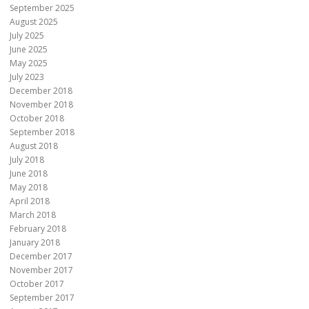
September 2025
August 2025
July 2025
June 2025
May 2025
July 2023
December 2018
November 2018
October 2018
September 2018
August 2018
July 2018
June 2018
May 2018
April 2018
March 2018
February 2018
January 2018
December 2017
November 2017
October 2017
September 2017