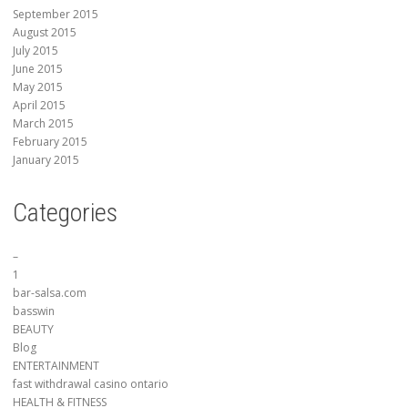
September 2015
August 2015
July 2015
June 2015
May 2015
April 2015
March 2015
February 2015
January 2015
Categories
–
1
bar-salsa.com
basswin
BEAUTY
Blog
ENTERTAINMENT
fast withdrawal casino ontario
HEALTH & FITNESS