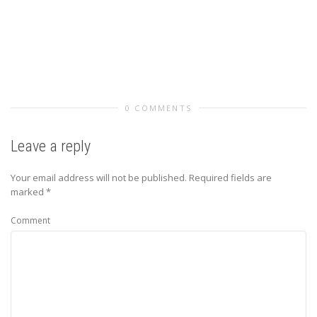
0 COMMENTS
Leave a reply
Your email address will not be published.
Required fields are
marked
*
Comment