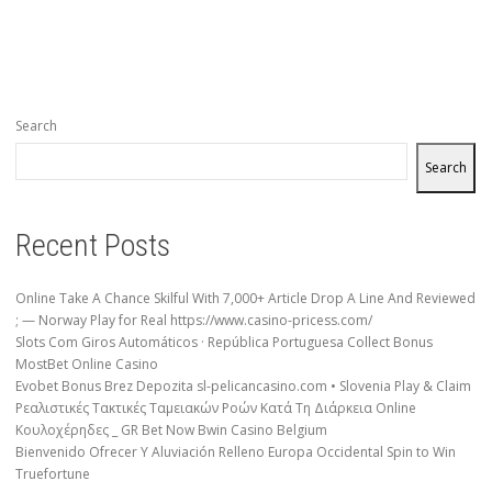
Search
Search
Recent Posts
Online Take A Chance Skilful With 7,000+ Article Drop A Line And Reviewed
; — Norway Play for Real https://www.casino-pricess.com/
Slots Com Giros Automáticos · República Portuguesa Collect Bonus
MostBet Online Casino
Evobet Bonus Brez Depozita sl-pelicancasino.com • Slovenia Play & Claim
Ρεαλιστικές Τακτικές Ταμειακών Ροών Κατά Τη Διάρκεια Online
Κουλοχέρηδες _ GR Bet Now Bwin Casino Belgium
Bienvenido Ofrecer Y Aluviación Relleno Europa Occidental Spin to Win
Truefortune