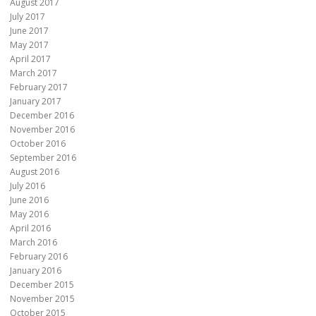
August 2017
July 2017
June 2017
May 2017
April 2017
March 2017
February 2017
January 2017
December 2016
November 2016
October 2016
September 2016
August 2016
July 2016
June 2016
May 2016
April 2016
March 2016
February 2016
January 2016
December 2015
November 2015
October 2015