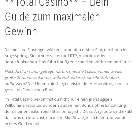
**Total Casino** – Dein
Guide zum maximalen
Gewinn
Die meisten Einsteiger wählen sofort den ersten Slot, der ihnen ins
Auge springt. Sie achten selten auf RTP, Volatilität oder
Bonusfunktionen. Das führt häufig zu schnellen Verlusten und Frust.
Hast du dich schon gefragt, warum manche Spieler immer wieder
große Gewinne einfahren, während andere kaum ihr Guthaben
aufbessern?
Der Unterschied liegt meist in der Vorbereitung und im
gezielten Einsatz von Boni.
Im Total Casino bekommst du nicht nur einen großzügigen
Willkommensbonus, sondern auch einen Bonus ohne Einzahlung,
der dir einen risikofreien Start ermöglicht. Diese Angebote sind exakt
das, was du brauchst, um deine Slot‑Strategie zu testen, bevor du
echtes Geld einsetzt.