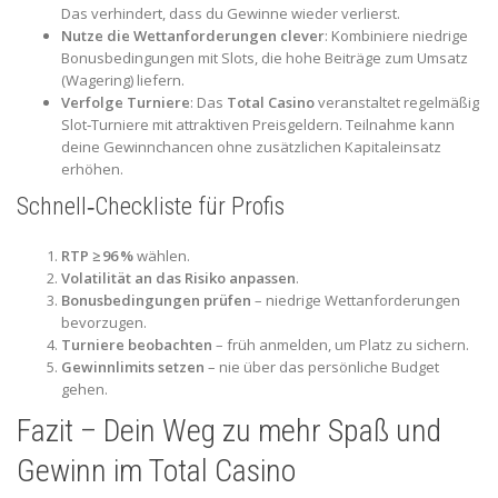
Das verhindert, dass du Gewinne wieder verlierst.
Nutze die Wettanforderungen clever
: Kombiniere niedrige
Bonusbedingungen mit Slots, die hohe Beiträge zum Umsatz
(Wagering) liefern.
Verfolge Turniere
: Das
Total Casino
veranstaltet regelmäßig
Slot‑Turniere mit attraktiven Preisgeldern. Teilnahme kann
deine Gewinnchancen ohne zusätzlichen Kapitaleinsatz
erhöhen.
Schnell‑Checkliste für Profis
RTP ≥ 96 %
wählen.
Volatilität an das Risiko anpassen
.
Bonusbedingungen prüfen
– niedrige Wettanforderungen
bevorzugen.
Turniere beobachten
– früh anmelden, um Platz zu sichern.
Gewinnlimits setzen
– nie über das persönliche Budget
gehen.
Fazit – Dein Weg zu mehr Spaß und
Gewinn im Total Casino