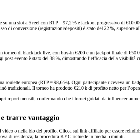
 ore su una slot a 5 reel con RTP = 97,2 % e jackpot progressivo di €10
asso di conversione (registrazioni/depositi) è stato del 22 %, superiore al
n torneo di blackjack live, con buy‑in €200 e un jackpot finale di €50 
gi post‑evento è stato del 38 %, dimostrando l’efficacia della visibilità
a roulette europea (RTP = 98,6 %). Ogni partecipante riceveva un badge
asinò tradizionali. Il torneo ha prodotto €210 k di profitto netto per l’o
propri report mensili, confermando che i tornei guidati da influencer aum
 e trarre vantaggio
video o nella bio del profilo. Clicca sul link affiliato per essere reindir
ova di residenza; la procedura KYC richiede in media 5 minuti.