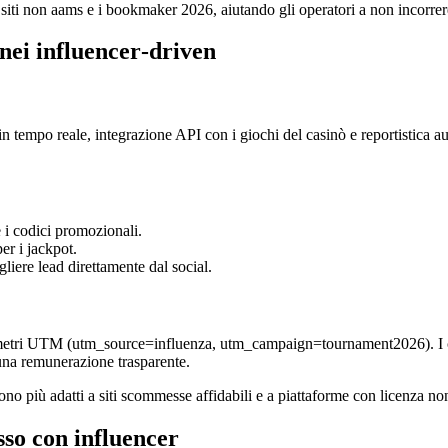
 i siti non aams e i bookmaker 2026, aiutando gli operatori a non incorrer
rnei influencer‑driven
tempo reale, integrazione API con i giochi del casinò e reportistica au
 i codici promozionali.
er i jackpot.
gliere lead direttamente dal social.
ametri UTM (utm_source=influenza, utm_campaign=tournament2026). I c
 una remunerazione trasparente.
ono più adatti a siti scommesse affidabili e a piattaforme con licenza n
sso con influencer