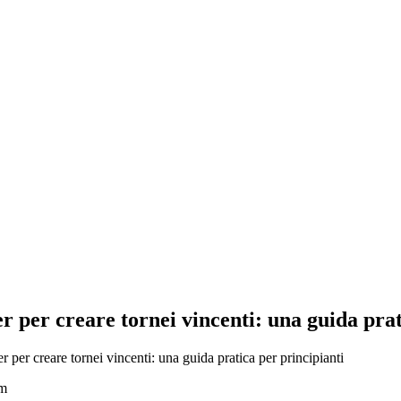
er per creare tornei vincenti: una guida prat
r per creare tornei vincenti: una guida pratica per principianti
om