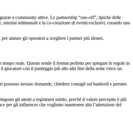
grazie a community attive. Le partnership “one‑off”, tipiche delle
 tutorial settimanali e la co‑creazione di eventi esclusivi, creando una
er aiutare gli operatori a scegliere i partner più idonei.
 tempo reale. Questo rende il format perfetto per spiegare le regole in
il giocatore con il punteggio più alto alla fine della notte vince un
ori possono inviare domande, chiedere consigli sul bankroll e persino
ngono gli utenti a registrarsi subito, perché il valore percepito è più
ce per gli influencer che vogliono mantenere alta l’attenzione del