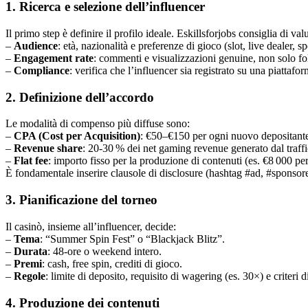
1. Ricerca e selezione dell’influencer
Il primo step è definire il profilo ideale. Eskillsforjobs consiglia di val
–
Audience
: età, nazionalità e preferenze di gioco (slot, live dealer, sp
–
Engagement rate
: commenti e visualizzazioni genuine, non solo fo
–
Compliance
: verifica che l’influencer sia registrato su una piattaf
2. Definizione dell’accordo
Le modalità di compenso più diffuse sono:
–
CPA (Cost per Acquisition)
: €50–€150 per ogni nuovo depositante 
–
Revenue share
: 20‑30 % dei net gaming revenue generato dal traffi
–
Flat fee
: importo fisso per la produzione di contenuti (es. €8 000 per
È fondamentale inserire clausole di disclosure (hashtag #ad, #sponsor
3. Pianificazione del torneo
Il casinò, insieme all’influencer, decide:
–
Tema
: “Summer Spin Fest” o “Blackjack Blitz”.
–
Durata
: 48‑ore o weekend intero.
–
Premi
: cash, free spin, crediti di gioco.
–
Regole
: limite di deposito, requisito di wagering (es. 30×) e criteri di
4. Produzione dei contenuti