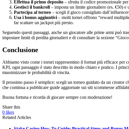
Effettua il primo deposito
– sfrutta il codice promozionale per
Gestisci il bankroll
– imposta un limite giornaliero (es. €50) e usa
Partecipa al torneo
– scegli il gioco consigliato dall’influencer
Usa i bonus aggiuntivi
– molti tornei offrono “reward multiplie
far scattare un jackpot più presto.
Seguendo questi passaggi, anche un giocatore alle prime armi può tra
impostare limiti di perdita giornalieri e di consultare la sezione “Gioc
Conclusione
Abbiamo visto come i tornei rappresentino il format più efficace per co
KPI, ogni passaggio è stato descritto in modo chiaro e pratico. I princip
massimizzare le probabilità di vincita.
Il prossimo passo è semplice: scegli un torneo guidato da un creator che t
che continua a pubblicare guide aggiornate sui siti scommesse affidabi
Buona fortuna e ricorda di giocare sempre con moderazione!
Share this
0
likes
Related Articles
Stake Casino How-To Guide: Practical Steps and Bonus M