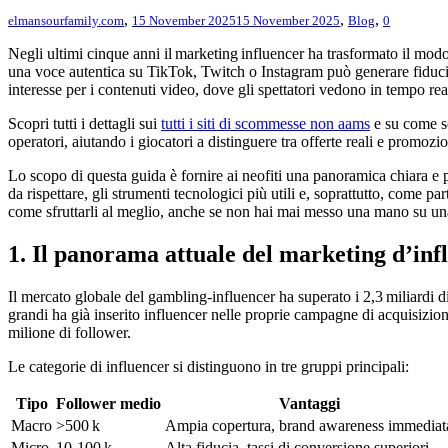
,
,
,
elmansourfamily.com
15 November 2025
15 November 2025
Blog
0
Negli ultimi cinque anni il marketing influencer ha trasformato il modo
una voce autentica su TikTok, Twitch o Instagram può generare fiducia i
interesse per i contenuti video, dove gli spettatori vedono in tempo real
Scopri tutti i dettagli sui
tutti i siti di scommesse non aams
e su come sc
operatori, aiutando i giocatori a distinguere tra offerte reali e promozi
Lo scopo di questa guida è fornire ai neofiti una panoramica chiara e p
da rispettare, gli strumenti tecnologici più utili e, soprattutto, come par
come sfruttarli al meglio, anche se non hai mai messo una mano su una
1. Il panorama attuale del marketing d’inf
Il mercato globale del gambling‑influencer ha superato i 2,3 miliardi d
grandi ha già inserito influencer nelle proprie campagne di acquisizi
milione di follower.
Le categorie di influencer si distinguono in tre gruppi principali:
Tipo
Follower medio
Vantaggi
Macro
>500 k
Ampia copertura, brand awareness immediat
Micro
10‑100 k
Alta fiducia, tassi di conversione superiori