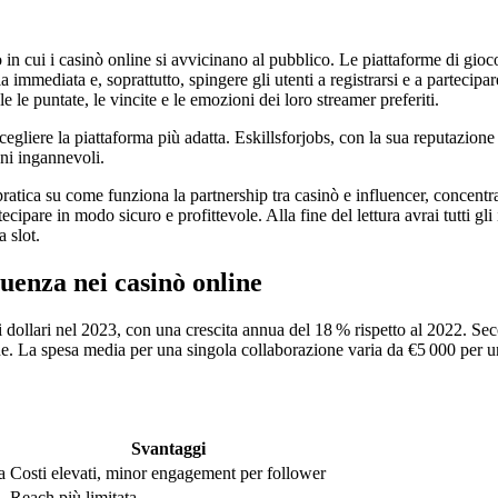
 in cui i casinò online si avvicinano al pubblico. Le piattaforme di gioc
mmediata e, soprattutto, spingere gli utenti a registrarsi e a partecipar
e le puntate, le vincite e le emozioni dei loro streamer preferiti.
egliere la piattaforma più adatta. Eskillsforjobs, con la sua reputazione
oni ingannevoli.
ratica su come funziona la partnership tra casinò e influencer, concentr
tecipare in modo sicuro e profittevole. Alla fine del lettura avrai tutti gl
 slot.
luenza nei casinò online
i dollari nel 2023, con una crescita annua del 18 % rispetto al 2022. Sec
one. La spesa media per una singola collaborazione varia da €5 000 per 
Svantaggi
a
Costi elevati, minor engagement per follower
Reach più limitata