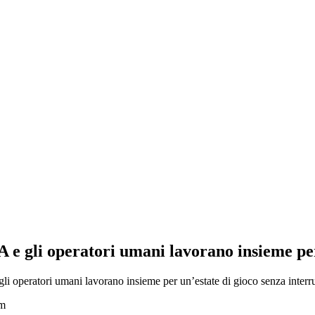
A e gli operatori umani lavorano insieme per
li operatori umani lavorano insieme per un’estate di gioco senza interr
om