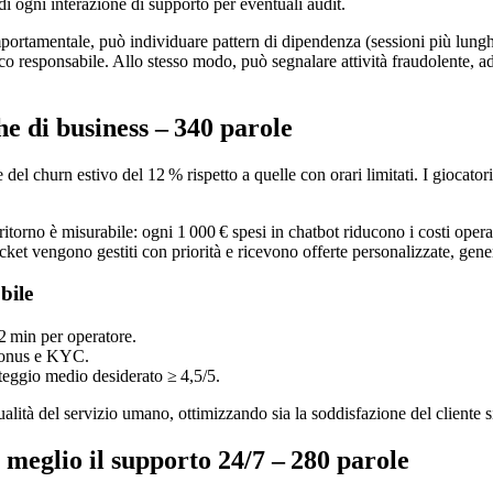
 di ogni interazione di supporto per eventuali audit.
omportamentale, può individuare pattern di dipendenza (sessioni più lung
 responsabile. Allo stesso modo, può segnalare attività fraudolente, ad
he di business – 340 parole
el churn estivo del 12 % rispetto a quelle con orari limitati. I giocato
 ritorno è misurabile: ogni 1 000 € spesi in chatbot riducono i costi opera
ticket vengono gestiti con priorità e ricevono offerte personalizzate, ge
bile
2 min per operatore.
 bonus e KYC.
eggio medio desiderato ≥ 4,5/5.
alità del servizio umano, ottimizzando sia la soddisfazione del cliente si
al meglio il supporto 24/7 – 280 parole