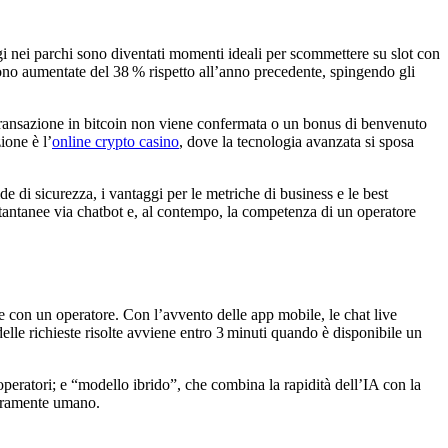
i nei parchi sono diventati momenti ideali per scommettere su slot con
sono aumentate del 38 % rispetto all’anno precedente, spingendo gli
a transazione in bitcoin non viene confermata o un bonus di benvenuto
ione è l’
online crypto casino
, dove la tecnologia avanzata si sposa
de di sicurezza, i vantaggi per le metriche di business e le best
istantanee via chatbot e, al contempo, la competenza di un operatore
re con un operatore. Con l’avvento delle app mobile, le chat live
elle richieste risolte avviene entro 3 minuti quando è disponibile un
peratori; e “modello ibrido”, che combina la rapidità dell’IA con la
puramente umano.