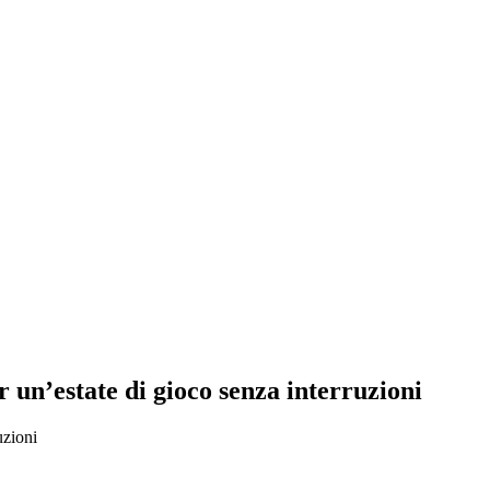
 un’estate di gioco senza interruzioni
uzioni