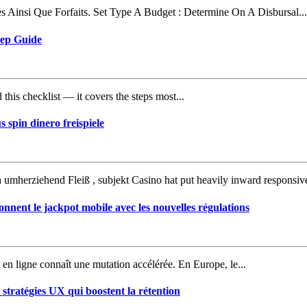
insi Que Forfaits. Set Type A Budget : Determine On A Disbursal...
tep Guide
 this checklist — it covers the steps most...
spin dinero freispiele
umherziehend Fleiß , subjekt Casino hat put heavily inward responsive
onnent le jackpot mobile avec les nouvelles régulations
 en ligne connaît une mutation accélérée. En Europe, le...
stratégies UX qui boostent la rétention