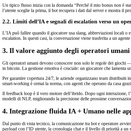
Un tipico flusso inizia con la domanda “Perché il mio bonus non è stato
l’utente sceglie la prima, il bot recupera i dati dal server e mostra il 
2.2. Limiti dell’IA e segnali di escalation verso un o
L’IA può fallire quando il giocatore usa slang, abbreviazioni locali o 
escalation. In questi casi, la conversazione viene trasferita a un agent
3. Il valore aggiunto degli operatori umani
Gli operatori umani devono conoscere non solo le regole dei giochi — 
in bitcoin. La gestione emotiva è cruciale: un giocatore che lamenta un
Per garantire copertura 24/7, le aziende organizzano team distribuiti 
smart‑working è ormai la norma, con agenti che operano da casa grazi
Il feedback loop è il vero motore dell’ibrido. Dopo ogni interazione, l’
modelli di NLP, migliorando la precisione delle prossime conversazion
4. Integrazione fluida IA + Umano nelle ap
Dal punto di vista tecnico, la comunicazione tra bot e operatore avvie
payload con l’ID utente, la cronologia chat e il livello di priorità a un