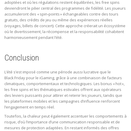
adoptées et où les régulations restent équilibrées, les free spins
deviendront le pilier central des programmes de fidélité. Les joueurs
accumuleront des « spin‑points » échangeables contre des tours
gratuits, des crédits de jeu ou même des expériences réelles
(voyages, billets de concert). Cette approche créerait un écosystème
où le divertissement, la récompense et la responsabilité cohabitent
harmonieusement pendant l’été.
Conclusion
L’été s’est imposé comme une période aussi lucrative que le
Black Friday pour le iGaming, grâce à une combinaison de facteurs
climatiques, comportementaux et technologiques. Les bonus « hot »,
les free spins et les thématiques estivales offrent aux opérateurs
des leviers puissants pour attirer et retenir les joueurs, tandis que
les plateformes mobiles et les campagnes d’influence renforcent
l’engagement en temps réel.
Toutefois, la chaleur peut également accentuer les comportements à
risque, d’où l’importance d’une communication responsable et de
mesures de protection adaptées. En restant informés des offres