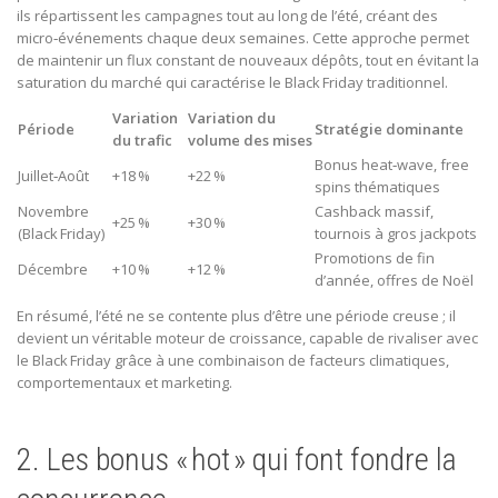
ils répartissent les campagnes tout au long de l’été, créant des
micro‑événements chaque deux semaines. Cette approche permet
de maintenir un flux constant de nouveaux dépôts, tout en évitant la
saturation du marché qui caractérise le Black Friday traditionnel.
Variation
Variation du
Période
Stratégie dominante
du trafic
volume des mises
Bonus heat‑wave, free
Juillet‑Août
+18 %
+22 %
spins thématiques
Novembre
Cashback massif,
+25 %
+30 %
(Black Friday)
tournois à gros jackpots
Promotions de fin
Décembre
+10 %
+12 %
d’année, offres de Noël
En résumé, l’été ne se contente plus d’être une période creuse ; il
devient un véritable moteur de croissance, capable de rivaliser avec
le Black Friday grâce à une combinaison de facteurs climatiques,
comportementaux et marketing.
2. Les bonus « hot » qui font fondre la