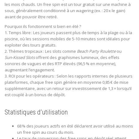
les mois chauds. Un free spin est un tour gratuit sur une machine à
sous, généralement conditionné à un wagering (ex. : 20 x le gain)
avant de pouvoir être retiré.
Pourquoi ils fonctionnent si bien en été ?
1. Temps libre : Les joueurs passent plus de temps à la plage ou à la
piscine, où les sessions mobiles de 5‑10 minutes sont idéales pour
exploiter des tours gratuits.
2. Thèmes tropicaux : Les slots comme
Beach Party Roulette
ou
Sun‑Kissed Slots
offrent des graphismes lumineux, des effets
sonores de vagues et des RTP élevés (96,5 % en moyenne),
augmentant l’engagement.
3. ROI pour les opérateurs : Selon les rapports internes de plusieurs
plateformes, chaque free spin génère en moyenne 0,85 € de mise
supplémentaire, avec un retour sur investissement de 1,3 × lorsqu’il
est couplé à un bonus de dépôt.
Statistiques d’utilisation
68 % des joueurs actifs en été déclarent avoir utilisé au moins
un free spin au cours du mois.
Le taux de conversion des free spins en dépôt réel atteint