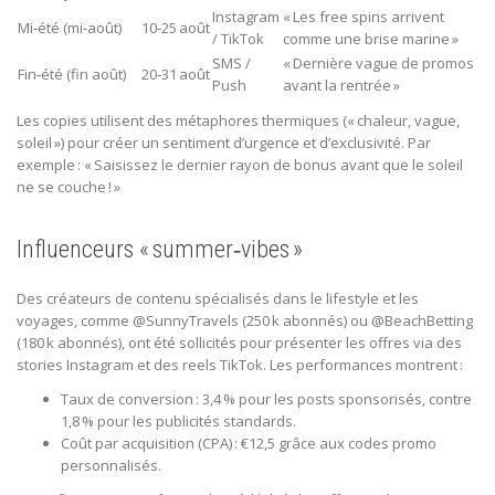
Instagram
« Les free spins arrivent
Mi‑été (mi‑août)
10‑25 août
/ TikTok
comme une brise marine »
SMS /
« Dernière vague de promos
Fin‑été (fin août)
20‑31 août
Push
avant la rentrée »
Les copies utilisent des métaphores thermiques (« chaleur, vague,
soleil ») pour créer un sentiment d’urgence et d’exclusivité. Par
exemple : « Saisissez le dernier rayon de bonus avant que le soleil
ne se couche ! »
Influenceurs « summer‑vibes »
Des créateurs de contenu spécialisés dans le lifestyle et les
voyages, comme @SunnyTravels (250 k abonnés) ou @BeachBetting
(180 k abonnés), ont été sollicités pour présenter les offres via des
stories Instagram et des reels TikTok. Les performances montrent :
Taux de conversion : 3,4 % pour les posts sponsorisés, contre
1,8 % pour les publicités standards.
Coût par acquisition (CPA) : €12,5 grâce aux codes promo
personnalisés.