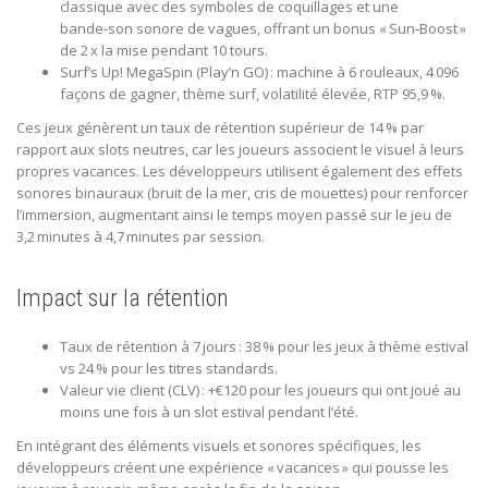
classique avec des symboles de coquillages et une
bande‑son sonore de vagues, offrant un bonus « Sun‑Boost »
de 2 x la mise pendant 10 tours.
Surf’s Up! MegaSpin (Play’n GO) : machine à 6 rouleaux, 4 096
façons de gagner, thème surf, volatilité élevée, RTP 95,9 %.
Ces jeux génèrent un taux de rétention supérieur de 14 % par
rapport aux slots neutres, car les joueurs associent le visuel à leurs
propres vacances. Les développeurs utilisent également des effets
sonores binauraux (bruit de la mer, cris de mouettes) pour renforcer
l’immersion, augmentant ainsi le temps moyen passé sur le jeu de
3,2 minutes à 4,7 minutes par session.
Impact sur la rétention
Taux de rétention à 7 jours : 38 % pour les jeux à thème estival
vs 24 % pour les titres standards.
Valeur vie client (CLV) : +€120 pour les joueurs qui ont joué au
moins une fois à un slot estival pendant l’été.
En intégrant des éléments visuels et sonores spécifiques, les
développeurs créent une expérience « vacances » qui pousse les