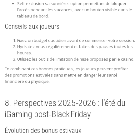
Self‑exclusion saisonnière : option permettant de bloquer
l’accès pendant les vacances, avec un bouton visible dans le
tableau de bord.
Conseils aux joueurs
Fixez un budget quotidien avant de commencer votre session.
Hydratez‑vous régulièrement et faites des pauses toutes les
heures.
Utilisez les outils de limitation de mise proposés par le casino.
En combinant ces bonnes pratiques, les joueurs peuvent profiter
des promotions estivales sans mettre en danger leur santé
financière ou physique.
8. Perspectives 2025‑2026 : l’été du
iGaming post‑Black Friday
Évolution des bonus estivaux