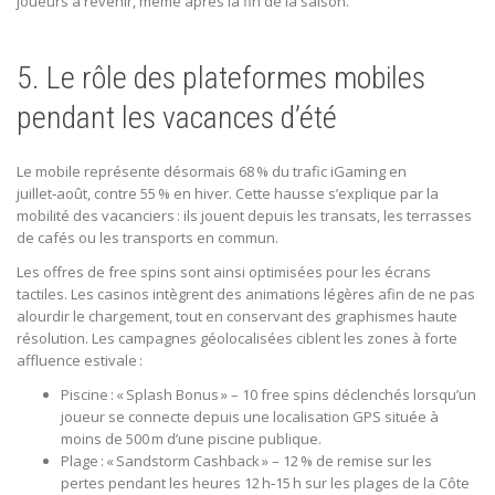
joueurs à revenir, même après la fin de la saison.
5. Le rôle des plateformes mobiles
pendant les vacances d’été
Le mobile représente désormais 68 % du trafic iGaming en
juillet‑août, contre 55 % en hiver. Cette hausse s’explique par la
mobilité des vacanciers : ils jouent depuis les transats, les terrasses
de cafés ou les transports en commun.
Les offres de free spins sont ainsi optimisées pour les écrans
tactiles. Les casinos intègrent des animations légères afin de ne pas
alourdir le chargement, tout en conservant des graphismes haute
résolution. Les campagnes géolocalisées ciblent les zones à forte
affluence estivale :
Piscine : « Splash Bonus » – 10 free spins déclenchés lorsqu’un
joueur se connecte depuis une localisation GPS située à
moins de 500 m d’une piscine publique.
Plage : « Sandstorm Cashback » – 12 % de remise sur les
pertes pendant les heures 12 h‑15 h sur les plages de la Côte