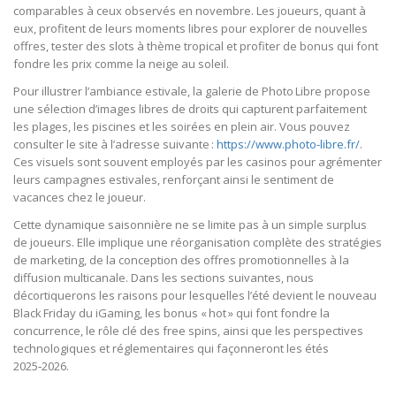
comparables à ceux observés en novembre. Les joueurs, quant à
eux, profitent de leurs moments libres pour explorer de nouvelles
offres, tester des slots à thème tropical et profiter de bonus qui font
fondre les prix comme la neige au soleil.
Pour illustrer l’ambiance estivale, la galerie de Photo Libre propose
une sélection d’images libres de droits qui capturent parfaitement
les plages, les piscines et les soirées en plein air. Vous pouvez
consulter le site à l’adresse suivante :
https://www.photo-libre.fr/
.
Ces visuels sont souvent employés par les casinos pour agrémenter
leurs campagnes estivales, renforçant ainsi le sentiment de
vacances chez le joueur.
Cette dynamique saisonnière ne se limite pas à un simple surplus
de joueurs. Elle implique une réorganisation complète des stratégies
de marketing, de la conception des offres promotionnelles à la
diffusion multicanale. Dans les sections suivantes, nous
décortiquerons les raisons pour lesquelles l’été devient le nouveau
Black Friday du iGaming, les bonus « hot » qui font fondre la
concurrence, le rôle clé des free spins, ainsi que les perspectives
technologiques et réglementaires qui façonneront les étés
2025‑2026.