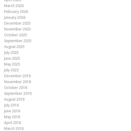
March 2026
February 2026
January 2026
December 2025
November 2025
October 2025
September 2025
August 2025
July 2025
June 2025
May 2025
July 2023
December 2018
November 2018
October 2018
September 2018
August 2018
July 2018
June 2018
May 2018
April 2018
March 2018