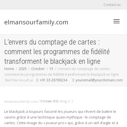
Contact us
elmansourfamily.com
Toggl
L’envers du comptage de cartes :
comment les programmes de fidélité
navig
transforment le blackjack en ligne
Home
2025
October
15
L’envers du comptage de cartes :
comment les programmes de fidélité transforment le blackjack en ligne
feel free to call us
+91.33.26789234
youremail@yourdomain.com
,
,
,
Blog
0
elmansourfamily.com
15 October 2025
Le blackjack a toujours fasciné les joueurs qui rêvent de battre le
casino grâce à une technique quasi mythique : le comptage de
cartes. Cette image du « joueur‑pro » qui, grâce à un œil d’aigle et à