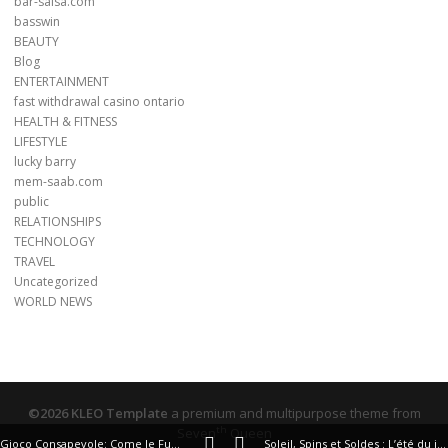
bar-salsa.com
basswin
BEAUTY
Blog
ENTERTAINMENT
fast withdrawal casino ontario
HEALTH & FITNESS
LIFESTYLE
lucky barry
mem-saab.com
public
RELATIONSHIPS
TECHNOLOGY
TRAVEL
Uncategorized
WORLD NEWS
©2026 KLEO Template
a premium and multipurpose theme from
th
Seven
Queen
Gioco Consapevole: Come le Funzioni di “Mindful Gaming” Trasformano i Casinò Moderni in Spazi più Sicuri
Soleil, Spins et Soldes : L’été du iGaming à l’ère du Black Friday