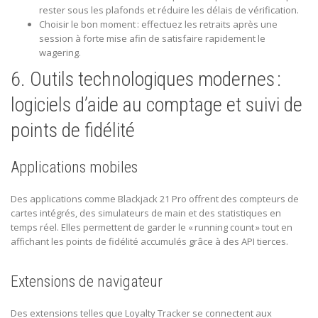
rester sous les plafonds et réduire les délais de vérification.
Choisir le bon moment : effectuez les retraits après une
session à forte mise afin de satisfaire rapidement le
wagering.
6. Outils technologiques modernes :
logiciels d’aide au comptage et suivi de
points de fidélité
Applications mobiles
Des applications comme Blackjack 21 Pro offrent des compteurs de
cartes intégrés, des simulateurs de main et des statistiques en
temps réel. Elles permettent de garder le « running count » tout en
affichant les points de fidélité accumulés grâce à des API tierces.
Extensions de navigateur
Des extensions telles que Loyalty Tracker se connectent aux