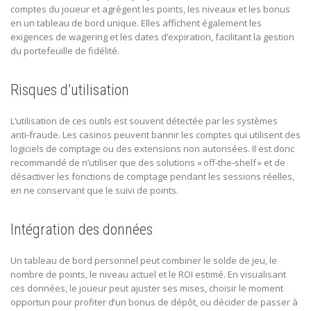
comptes du joueur et agrègent les points, les niveaux et les bonus
en un tableau de bord unique. Elles affichent également les
exigences de wagering et les dates d’expiration, facilitant la gestion
du portefeuille de fidélité.
Risques d’utilisation
L’utilisation de ces outils est souvent détectée par les systèmes
anti‑fraude. Les casinos peuvent bannir les comptes qui utilisent des
logiciels de comptage ou des extensions non autorisées. Il est donc
recommandé de n’utiliser que des solutions « off‑the‑shelf » et de
désactiver les fonctions de comptage pendant les sessions réelles,
en ne conservant que le suivi de points.
Intégration des données
Un tableau de bord personnel peut combiner le solde de jeu, le
nombre de points, le niveau actuel et le ROI estimé. En visualisant
ces données, le joueur peut ajuster ses mises, choisir le moment
opportun pour profiter d’un bonus de dépôt, ou décider de passer à