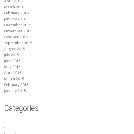
April 2016
March 2016
February 2016
January 2016
December 2015
November 2015
October 2015
September 2015
August 2015
July 2015
June 2015
May 2015
April 2015
March 2015
February 2015
January 2015
Categories
–
1