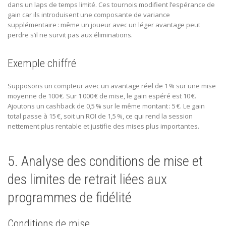
dans un laps de temps limité. Ces tournois modifient l’espérance de
gain car ils introduisent une composante de variance
supplémentaire : même un joueur avec un léger avantage peut
perdre s’il ne survit pas aux éliminations.
Exemple chiffré
Supposons un compteur avec un avantage réel de 1 % sur une mise
moyenne de 100 €. Sur 1 000 € de mise, le gain espéré est 10 €.
Ajoutons un cashback de 0,5 % sur le même montant : 5 €. Le gain
total passe à 15 €, soit un ROI de 1,5 %, ce qui rend la session
nettement plus rentable et justifie des mises plus importantes.
5. Analyse des conditions de mise et
des limites de retrait liées aux
programmes de fidélité
Conditions de mise