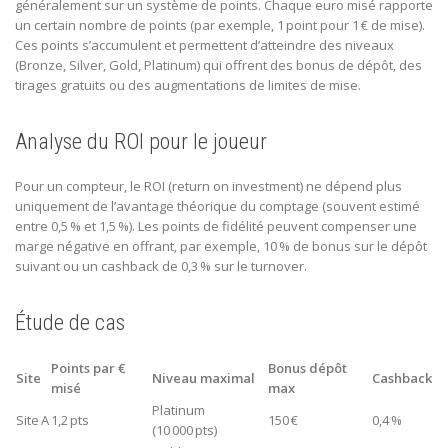
généralement sur un système de points. Chaque euro misé rapporte
un certain nombre de points (par exemple, 1 point pour 1 € de mise).
Ces points s’accumulent et permettent d’atteindre des niveaux
(Bronze, Silver, Gold, Platinum) qui offrent des bonus de dépôt, des
tirages gratuits ou des augmentations de limites de mise.
Analyse du ROI pour le joueur
Pour un compteur, le ROI (return on investment) ne dépend plus
uniquement de l’avantage théorique du comptage (souvent estimé
entre 0,5 % et 1,5 %). Les points de fidélité peuvent compenser une
marge négative en offrant, par exemple, 10 % de bonus sur le dépôt
suivant ou un cashback de 0,3 % sur le turnover.
Étude de cas
Points par €
Bonus dépôt
Site
Niveau maximal
Cashback
misé
max
Platinum
Site A
1,2 pts
150 €
0,4 %
(10 000 pts)