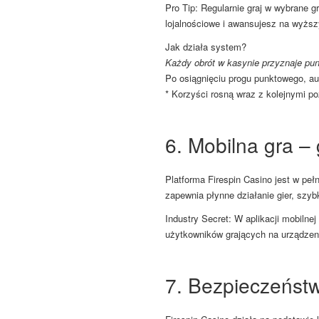
Pro Tip: Regularnie graj w wybrane g
lojalnościowe i awansujesz na wyżs
Jak działa system?
Każdy obrót w kasynie przyznaje pun
Po osiągnięciu progu punktowego, a
* Korzyści rosną wraz z kolejnymi p
6. Mobilna gra – 
Platforma Firespin Casino jest w peł
zapewnia płynne działanie gier, szy
Industry Secret: W aplikacji mobilne
użytkowników grających na urządzen
7. Bezpieczeństwo