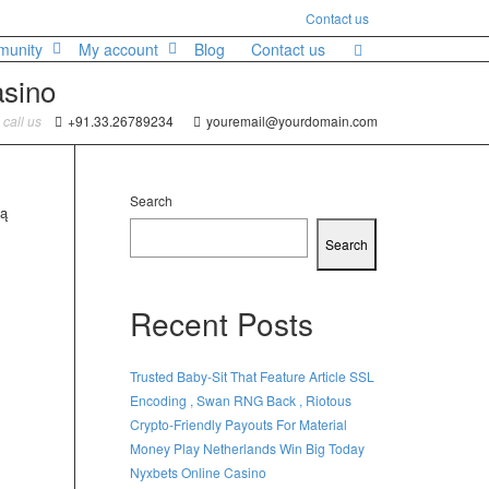
Contact us
munity
My account
Blog
Contact us
asino
 call us
+91.33.26789234
youremail@yourdomain.com
Search
ją
Search
Recent Posts
Trusted Baby-Sit That Feature Article SSL
Encoding , Swan RNG Back , Riotous
Crypto-Friendly Payouts For Material
Money Play Netherlands Win Big Today
Nyxbets Online Casino