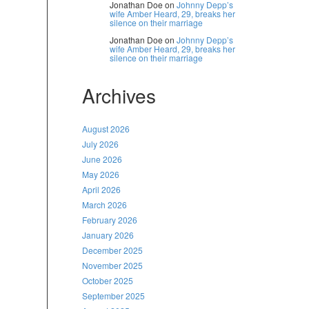
Jonathan Doe
on
Johnny Depp’s
wife Amber Heard, 29, breaks her
silence on their marriage
Jonathan Doe
on
Johnny Depp’s
wife Amber Heard, 29, breaks her
silence on their marriage
Archives
August 2026
July 2026
June 2026
May 2026
April 2026
March 2026
February 2026
January 2026
December 2025
November 2025
October 2025
September 2025