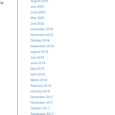
August 2025
się
July 2025
June 2025
May 2025
July 2023
December 2018
November 2018
October 2018
September 2018
August 2018
July 2018
June 2018
May 2018
April 2018
March 2018
February 2018
January 2018
December 2017
November 2017
October 2017
September 2017