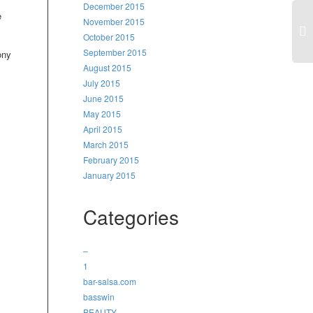
December 2015
e
November 2015
October 2015
September 2015
ony
August 2015
Liv
vs.
July 2015
Ice
June 2015
Cas
May 2015
For
April 2015
bes
March 2015
February 2015
January 2015
Categories
–
1
bar-salsa.com
basswin
BEAUTY