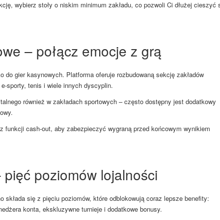
ję, wybierz stoły o niskim minimum zakładu, co pozwoli Ci dłużej cieszyć 
owe – połącz emocje z grą
ylko do gier kasynowych. Platforma oferuje rozbudowaną sekcję zakładów
‑sporty, tenis i wiele innych dyscyplin.
italnego również w zakładach sportowych – często dostępny jest dodatkowy
towy.
 z funkcji cash‑out, aby zabezpieczyć wygraną przed końcowym wynikiem
 pięć poziomów lojalności
o składa się z pięciu poziomów, które odblokowują coraz lepsze benefity:
dżera konta, ekskluzywne turnieje i dodatkowe bonusy.