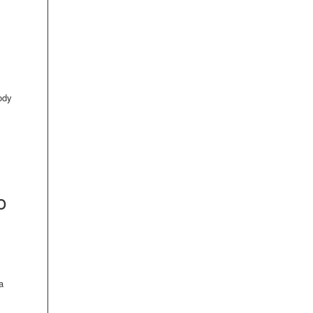
ody
o
a