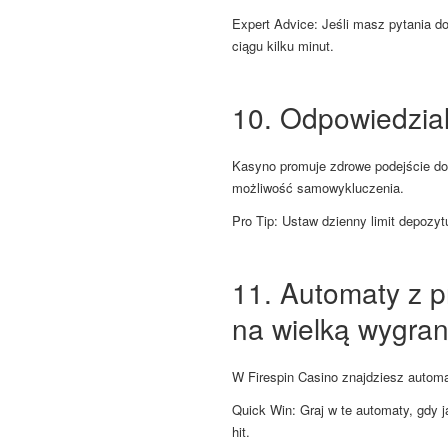
Expert Advice: Jeśli masz pytania d
ciągu kilku minut.
10. Odpowiedzial
Kasyno promuje zdrowe podejście do g
możliwość samowykluczenia.
Pro Tip: Ustaw dzienny limit depozyt
11. Automaty z 
na wielką wygra
W Firespin Casino znajdziesz automa
Quick Win: Graj w te automaty, gdy 
hit.