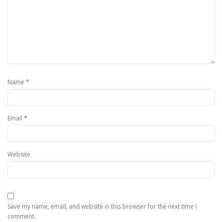
*
Name
*
Email
Website
Save my name, email, and website in this browser for the next time I
comment.