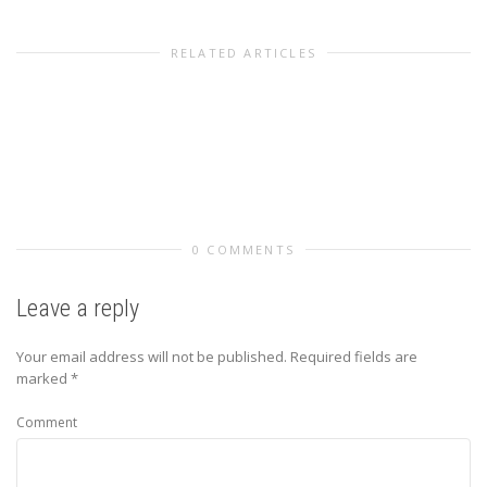
RELATED ARTICLES
0 COMMENTS
Leave a reply
Your email address will not be published.
Required fields are
marked
*
Comment