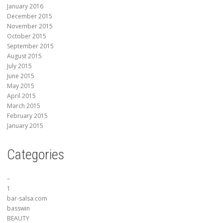
January 2016
December 2015
November 2015
October 2015
September 2015
August 2015
July 2015
June 2015
May 2015
April 2015
March 2015
February 2015
January 2015
Categories
–
1
bar-salsa.com
basswin
BEAUTY