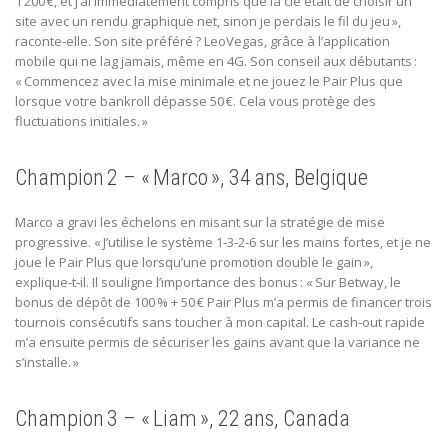
1 200 €, et j’ai immédiatement compris que la clé était de choisir un
site avec un rendu graphique net, sinon je perdais le fil du jeu »,
raconte‑elle. Son site préféré ? LeoVegas, grâce à l’application
mobile qui ne lag jamais, même en 4G. Son conseil aux débutants :
« Commencez avec la mise minimale et ne jouez le Pair Plus que
lorsque votre bankroll dépasse 50 €. Cela vous protège des
fluctuations initiales. »
Champion 2 – « Marco », 34 ans, Belgique
Marco a gravi les échelons en misant sur la stratégie de mise
progressive. « J’utilise le système 1‑3‑2‑6 sur les mains fortes, et je ne
joue le Pair Plus que lorsqu’une promotion double le gain »,
explique‑t‑il. Il souligne l’importance des bonus : « Sur Betway, le
bonus de dépôt de 100 % + 50 € Pair Plus m’a permis de financer trois
tournois consécutifs sans toucher à mon capital. Le cash‑out rapide
m’a ensuite permis de sécuriser les gains avant que la variance ne
s’installe. »
Champion 3 – « Liam », 22 ans, Canada