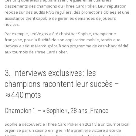
Ces cinq opérateurs apparaissent régulièrement dans les
classements des champions du Three Card Poker. Leur réputation
repose sur des audits RNG réguliers, des promotions ciblées et une
assistance client capable de gérer les demandes de joueurs
novices.
Par exemple, LeoVegas a été choisi par Sophie, championne
française, pour la fluidité de son application mobile, tandis que
Betway a séduit Marco grâce à son programme de cash‑back dédié
aux tournois de Three Card Poker.
3. Interviews exclusives : les
champions racontent leur succès –
≈ 440 mots
Champion 1 – « Sophie », 28 ans, France
Sophie a découvert le Three Card Poker en 2021 via un tournoi local
organisé par un casino en ligne. « Ma première victoire a été de