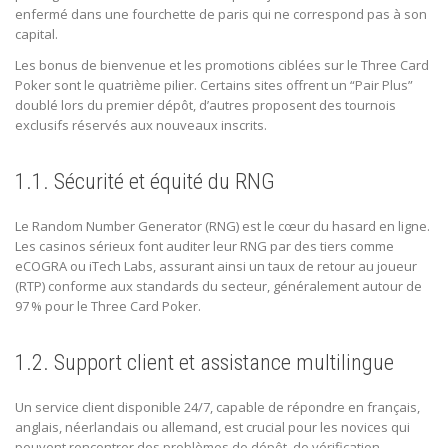
enfermé dans une fourchette de paris qui ne correspond pas à son
capital.
Les bonus de bienvenue et les promotions ciblées sur le Three Card
Poker sont le quatrième pilier. Certains sites offrent un “Pair Plus”
doublé lors du premier dépôt, d’autres proposent des tournois
exclusifs réservés aux nouveaux inscrits.
1.1. Sécurité et équité du RNG
Le Random Number Generator (RNG) est le cœur du hasard en ligne.
Les casinos sérieux font auditer leur RNG par des tiers comme
eCOGRA ou iTech Labs, assurant ainsi un taux de retour au joueur
(RTP) conforme aux standards du secteur, généralement autour de
97 % pour le Three Card Poker.
1.2. Support client et assistance multilingue
Un service client disponible 24/7, capable de répondre en français,
anglais, néerlandais ou allemand, est crucial pour les novices qui
peuvent rencontrer des problèmes de dépôt, de vérification