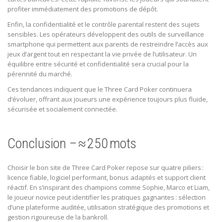
profiter immédiatement des promotions de dépôt.
Enfin, la confidentialité et le contrôle parental restent des sujets
sensibles. Les opérateurs développent des outils de surveillance
smartphone qui permettent aux parents de restreindre l’accès aux
jeux d’argent tout en respectant la vie privée de l’utilisateur. Un
équilibre entre sécurité et confidentialité sera crucial pour la
pérennité du marché.
Ces tendances indiquent que le Three Card Poker continuera
d’évoluer, offrant aux joueurs une expérience toujours plus fluide,
sécurisée et socialement connectée.
Conclusion – ≈ 250 mots
Choisir le bon site de Three Card Poker repose sur quatre piliers :
licence fiable, logiciel performant, bonus adaptés et support client
réactif. En s’inspirant des champions comme Sophie, Marco et Liam,
le joueur novice peut identifier les pratiques gagnantes : sélection
d’une plateforme auditée, utilisation stratégique des promotions et
gestion rigoureuse de la bankroll.