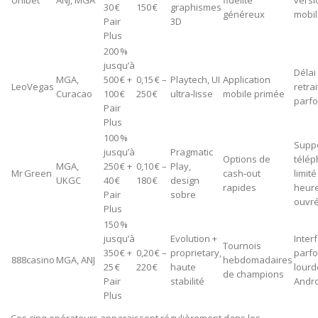
Unibet
ANJ, MGA
fidélité
versi
30 €
150 €
graphismes
généreux
mobil
Pair
3D
Plus
200 %
jusqu’à
Délai
MGA,
500 € +
0,15 € –
Playtech, UI
Application
LeoVegas
retrai
Curacao
100 €
250 €
ultra‑lisse
mobile primée
parfo
Pair
Plus
100 %
Supp
jusqu’à
Pragmatic
Options de
télé
MGA,
250 € +
0,10 € –
Play,
Mr Green
cash‑out
limit
UKGC
40 €
180 €
design
rapides
heur
Pair
sobre
ouvr
Plus
150 %
jusqu’à
Evolution +
Inter
Tournois
350 € +
0,20 € –
proprietary,
parfo
888casino
MGA, ANJ
hebdomadaires
25 €
220 €
haute
lourd
de champions
Pair
stabilité
Andr
Plus