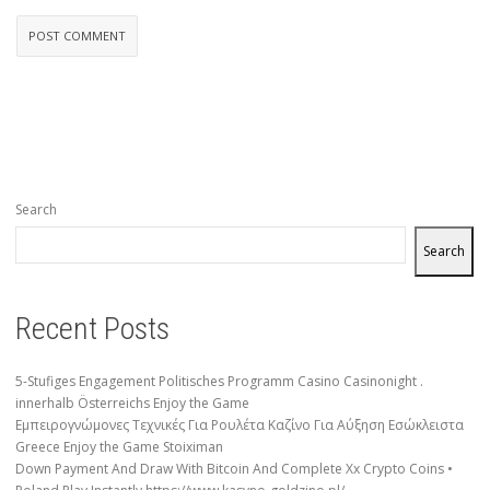
Search
Search
Recent Posts
5-Stufiges Engagement Politisches Programm Casino Casinonight .
innerhalb Österreichs Enjoy the Game
Εμπειρογνώμονες Τεχνικές Για Ρουλέτα Καζίνο Για Αύξηση Εσώκλειστα
Greece Enjoy the Game Stoiximan
Down Payment And Draw With Bitcoin And Complete Xx Crypto Coins •