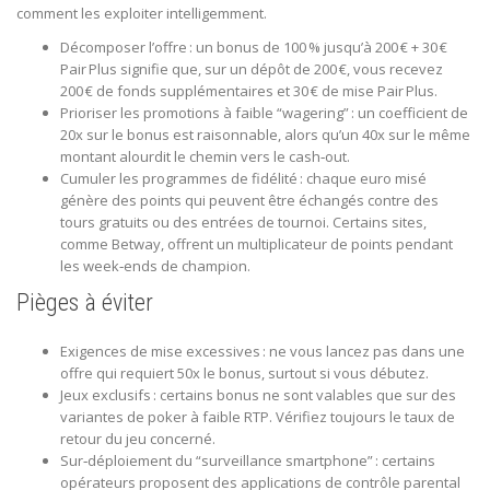
comment les exploiter intelligemment.
Décomposer l’offre : un bonus de 100 % jusqu’à 200 € + 30 €
Pair Plus signifie que, sur un dépôt de 200 €, vous recevez
200 € de fonds supplémentaires et 30 € de mise Pair Plus.
Prioriser les promotions à faible “wagering” : un coefficient de
20x sur le bonus est raisonnable, alors qu’un 40x sur le même
montant alourdit le chemin vers le cash‑out.
Cumuler les programmes de fidélité : chaque euro misé
génère des points qui peuvent être échangés contre des
tours gratuits ou des entrées de tournoi. Certains sites,
comme Betway, offrent un multiplicateur de points pendant
les week‑ends de champion.
Pièges à éviter
Exigences de mise excessives : ne vous lancez pas dans une
offre qui requiert 50x le bonus, surtout si vous débutez.
Jeux exclusifs : certains bonus ne sont valables que sur des
variantes de poker à faible RTP. Vérifiez toujours le taux de
retour du jeu concerné.
Sur‑déploiement du “surveillance smartphone” : certains
opérateurs proposent des applications de contrôle parental