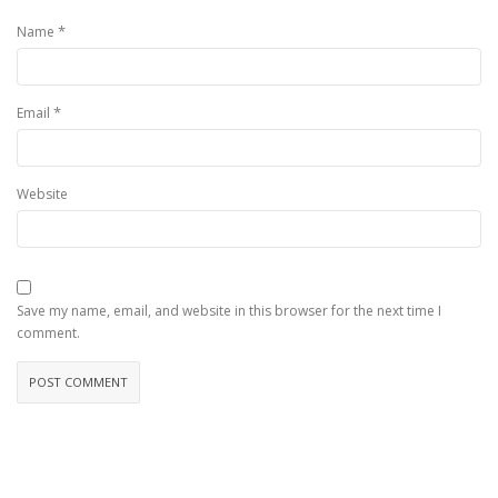
*
Name
*
Email
Website
Save my name, email, and website in this browser for the next time I
comment.