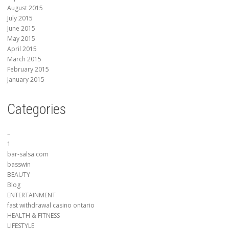
August 2015
July 2015
June 2015
May 2015
April 2015
March 2015
February 2015
January 2015
Categories
–
1
bar-salsa.com
basswin
BEAUTY
Blog
ENTERTAINMENT
fast withdrawal casino ontario
HEALTH & FITNESS
LIFESTYLE