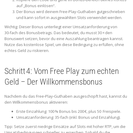
auf „Bonus einlösen“.
Der Bonus wird deinem Free‑Play‑Guthaben gutgeschrieben
und kann sofort in ausgewählten Slots verwendet werden.
Wichtig: Dieser Bonus unterliegt einer Umsatzanforderung von
30‑fach des Bonusbetrags. Das bedeutet, du musst 30 × den
Bonuswert setzen, bevor du eine Auszahlung beantragen kannst.
Nutze das kostenlose Spiel, um diese Bedingung zu erfüllen, ohne
echtes Geld zu riskieren.
Schritt 4: Vom Free Play zum echten
Geld – Der Willkommensbonus
Nachdem du das Free‑Play‑Guthaben ausgeschöpft hast, kannst du
den Willkommensbonus aktivieren:
Erste Einzahlung: 100 % Bonus bis 200 €, plus 50 Freispiele.
Umsatzanforderung: 35‑fach (inkl. Bonus und Einzahlung).
Tipp: Setze zuerst niedrige Einsätze auf Slots mit hoher RTP, um die
Umsatzbedingungen schneller zu erreichen. Sobald du die