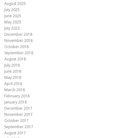
August 2025
July 2025
June 2025
May 2025
July 2023
December 2018
November 2018
October 2018
September 2018
August 2018
July 2018
June 2018
May 2018
April 2018
March 2018
February 2018
January 2018
December 2017
November 2017
October 2017
September 2017
August 2017