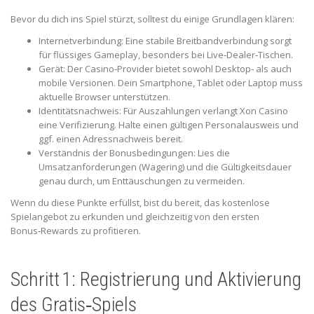
Bevor du dich ins Spiel stürzt, solltest du einige Grundlagen klären:
Internetverbindung: Eine stabile Breitbandverbindung sorgt
für flüssiges Gameplay, besonders bei Live‑Dealer‑Tischen.
Gerät: Der Casino‑Provider bietet sowohl Desktop‑ als auch
mobile Versionen. Dein Smartphone, Tablet oder Laptop muss
aktuelle Browser unterstützen.
Identitätsnachweis: Für Auszahlungen verlangt Xon Casino
eine Verifizierung. Halte einen gültigen Personalausweis und
ggf. einen Adressnachweis bereit.
Verständnis der Bonusbedingungen: Lies die
Umsatzanforderungen (Wagering) und die Gültigkeitsdauer
genau durch, um Enttäuschungen zu vermeiden.
Wenn du diese Punkte erfüllst, bist du bereit, das kostenlose
Spielangebot zu erkunden und gleichzeitig von den ersten
Bonus‑Rewards zu profitieren.
Schritt 1: Registrierung und Aktivierung
des Gratis‑Spiels