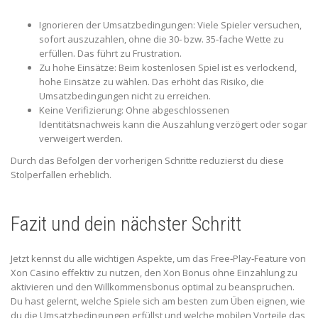
Ignorieren der Umsatzbedingungen: Viele Spieler versuchen,
sofort auszuzahlen, ohne die 30‑ bzw. 35‑fache Wette zu
erfüllen. Das führt zu Frustration.
Zu hohe Einsätze: Beim kostenlosen Spiel ist es verlockend,
hohe Einsätze zu wählen. Das erhöht das Risiko, die
Umsatzbedingungen nicht zu erreichen.
Keine Verifizierung: Ohne abgeschlossenen
Identitätsnachweis kann die Auszahlung verzögert oder sogar
verweigert werden.
Durch das Befolgen der vorherigen Schritte reduzierst du diese
Stolperfallen erheblich.
Fazit und dein nächster Schritt
Jetzt kennst du alle wichtigen Aspekte, um das Free‑Play‑Feature von
Xon Casino effektiv zu nutzen, den Xon Bonus ohne Einzahlung zu
aktivieren und den Willkommensbonus optimal zu beanspruchen.
Du hast gelernt, welche Spiele sich am besten zum Üben eignen, wie
du die Umsatzbedingungen erfüllst und welche mobilen Vorteile das