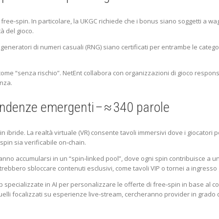
ee‑spin. In particolare, la UKGC richiede che i bonus siano soggetti a wage
tà del gioco.
eneratori di numeri casuali (RNG) siano certificati per entrambe le categori
me “senza rischio”. NetEnt collabora con organizzazioni di gioco respons
enza.
tendenze emergenti – ≈ 340 parole
ibride. La realtà virtuale (VR) consente tavoli immersivi dove i giocatori 
pin sia verificabile on‑chain.
ranno accumularsi in un “spin‑linked pool”, dove ogni spin contribuisce a un 
rebbero sbloccare contenuti esclusivi, come tavoli VIP o tornei a ingresso 
 specializzate in AI per personalizzare le offerte di free‑spin in base al
elli focalizzati su esperienze live‑stream, cercheranno provider in grado di 