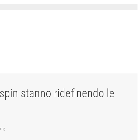
spin stanno ridefinendo le
ing