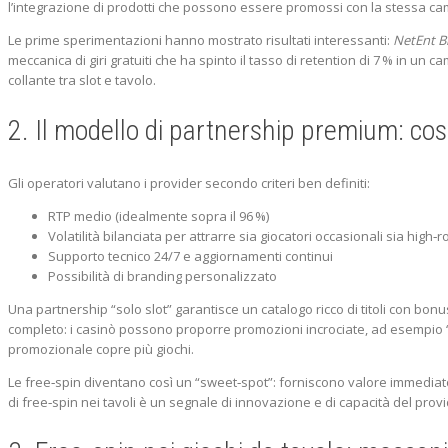
l’integrazione di prodotti che possono essere promossi con la stessa c
Le prime sperimentazioni hanno mostrato risultati interessanti:
NetEnt B
meccanica di giri gratuiti che ha spinto il tasso di retention di 7 % in un
collante tra slot e tavolo.
2. Il modello di partnership premium: cos
Gli operatori valutano i provider secondo criteri ben definiti:
RTP medio (idealmente sopra il 96 %)
Volatilità bilanciata per attrarre sia giocatori occasionali sia high‑r
Supporto tecnico 24/7 e aggiornamenti continui
Possibilità di branding personalizzato
Una partnership “solo slot” garantisce un catalogo ricco di titoli con bo
completo: i casinò possono proporre promozioni incrociate, ad esempio 
promozionale copre più giochi.
Le free‑spin diventano così un “sweet‑spot”: forniscono valore immediato a
di free‑spin nei tavoli è un segnale di innovazione e di capacità del prov