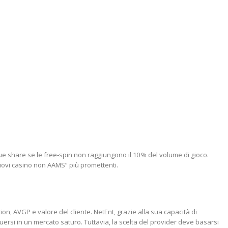
nue share se le free‑spin non raggiungono il 10 % del volume di gioco.
uovi casino non AAMS” più promettenti.
n, AVGP e valore del cliente. NetEnt, grazie alla sua capacità di
ersi in un mercato saturo. Tuttavia, la scelta del provider deve basarsi