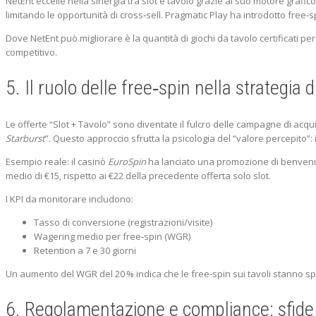
NetEnt eccelle nella sinergia tra slot e tavolo grazie al suo motore grafic
limitando le opportunità di cross‑sell. Pragmatic Play ha introdotto free‑
Dove NetEnt può migliorare è la quantità di giochi da tavolo certificati per
competitivo.
5. Il ruolo delle free‑spin nella strategia
Le offerte “Slot + Tavolo” sono diventate il fulcro delle campagne di acq
Starburst
”. Questo approccio sfrutta la psicologia del “valore percepito”: 
Esempio reale: il casinò
EuroSpin
ha lanciato una promozione di benvenu
medio di €15, rispetto ai €22 della precedente offerta solo slot.
I KPI da monitorare includono:
Tasso di conversione (registrazioni/visite)
Wagering medio per free‑spin (WGR)
Retention a 7 e 30 giorni
Un aumento del WGR del 20 % indica che le free‑spin sui tavoli stanno sp
6. Regolamentazione e compliance: sfide p