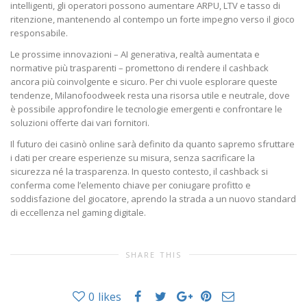
intelligenti, gli operatori possono aumentare ARPU, LTV e tasso di
ritenzione, mantenendo al contempo un forte impegno verso il gioco
responsabile.
Le prossime innovazioni – AI generativa, realtà aumentata e
normative più trasparenti – promettono di rendere il cashback
ancora più coinvolgente e sicuro. Per chi vuole esplorare queste
tendenze, Milanofoodweek resta una risorsa utile e neutrale, dove
è possibile approfondire le tecnologie emergenti e confrontare le
soluzioni offerte dai vari fornitori.
Il futuro dei casinò online sarà definito da quanto sapremo sfruttare
i dati per creare esperienze su misura, senza sacrificare la
sicurezza né la trasparenza. In questo contesto, il cashback si
conferma come l’elemento chiave per coniugare profitto e
soddisfazione del giocatore, aprendo la strada a un nuovo standard
di eccellenza nel gaming digitale.
SHARE THIS
0
likes