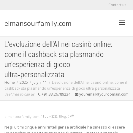
Contact us
elmansourfamily.com
Toggl
L’evoluzione dell’AI nei casinò online:
come il cashback sta plasmando
navig
un’esperienza di gioco
ultra‑personalizzata
Home
2025
July
11
L’evoluzione dell’AI nei casinò online: come il
cashback sta plasmando un’esperienza di gioco ultra‑personalizzata
feel free to call us
+91.33.26789234
youremail@yourdomain.com
,
,
,
Blog
0
elmansourfamily.com
11 July 2025
Negli ultimi cinque anni l’intelligenza artificiale ha smesso di essere