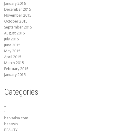
January 2016
December 2015
November 2015
October 2015
September 2015
August 2015
July 2015
June 2015
May 2015
April 2015
March 2015
February 2015
January 2015
Categories
–
1
bar-salsa.com
basswin
BEAUTY