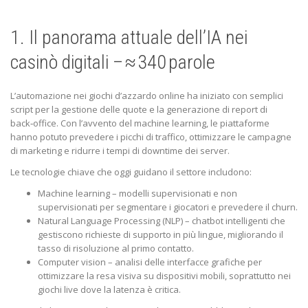
1. Il panorama attuale dell’IA nei
casinò digitali – ≈ 340 parole
L’automazione nei giochi d’azzardo online ha iniziato con semplici
script per la gestione delle quote e la generazione di report di
back‑office. Con l’avvento del machine learning, le piattaforme
hanno potuto prevedere i picchi di traffico, ottimizzare le campagne
di marketing e ridurre i tempi di downtime dei server.
Le tecnologie chiave che oggi guidano il settore includono:
Machine learning – modelli supervisionati e non
supervisionati per segmentare i giocatori e prevedere il churn.
Natural Language Processing (NLP) – chatbot intelligenti che
gestiscono richieste di supporto in più lingue, migliorando il
tasso di risoluzione al primo contatto.
Computer vision – analisi delle interfacce grafiche per
ottimizzare la resa visiva su dispositivi mobili, soprattutto nei
giochi live dove la latenza è critica.