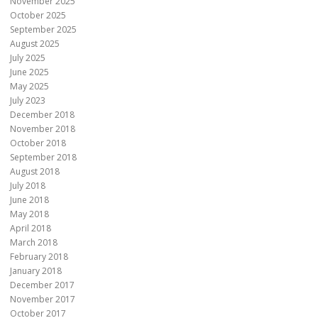
November 2025
October 2025
September 2025
August 2025
July 2025
June 2025
May 2025
July 2023
December 2018
November 2018
October 2018
September 2018
August 2018
July 2018
June 2018
May 2018
April 2018
March 2018
February 2018
January 2018
December 2017
November 2017
October 2017