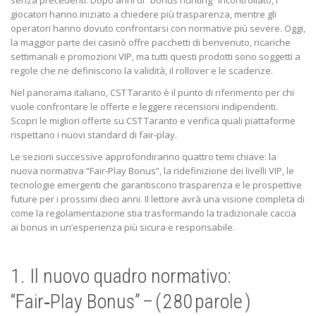
senza precedenti. Dopo anni di “bonus hunting” incontrollato, i
giocatori hanno iniziato a chiedere più trasparenza, mentre gli
operatori hanno dovuto confrontarsi con normative più severe. Oggi,
la maggior parte dei casinò offre pacchetti di benvenuto, ricariche
settimanali e promozioni VIP, ma tutti questi prodotti sono soggetti a
regole che ne definiscono la validità, il rollover e le scadenze.
Nel panorama italiano, CST Taranto è il punto di riferimento per chi
vuole confrontare le offerte e leggere recensioni indipendenti.
Scopri le migliori offerte su CST Taranto e verifica quali piattaforme
rispettano i nuovi standard di fair‑play.
Le sezioni successive approfondiranno quattro temi chiave: la
nuova normativa “Fair‑Play Bonus”, la ridefinizione dei livelli VIP, le
tecnologie emergenti che garantiscono trasparenza e le prospettive
future per i prossimi dieci anni. Il lettore avrà una visione completa di
come la regolamentazione stia trasformando la tradizionale caccia
ai bonus in un’esperienza più sicura e responsabile.
1. Il nuovo quadro normativo:
“Fair‑Play Bonus” – ( 280 parole )