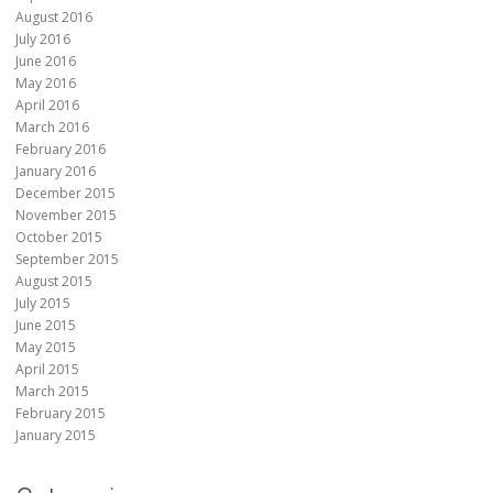
August 2016
July 2016
June 2016
May 2016
April 2016
March 2016
February 2016
January 2016
December 2015
November 2015
October 2015
September 2015
August 2015
July 2015
June 2015
May 2015
April 2015
March 2015
February 2015
January 2015