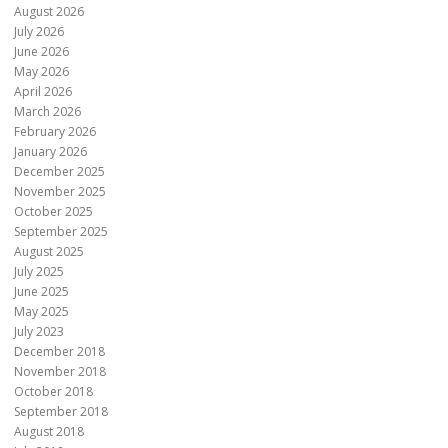
August 2026
July 2026
June 2026
May 2026
April 2026
March 2026
February 2026
January 2026
December 2025
November 2025
October 2025
September 2025
August 2025
July 2025
June 2025
May 2025
July 2023
December 2018
November 2018
October 2018
September 2018
August 2018