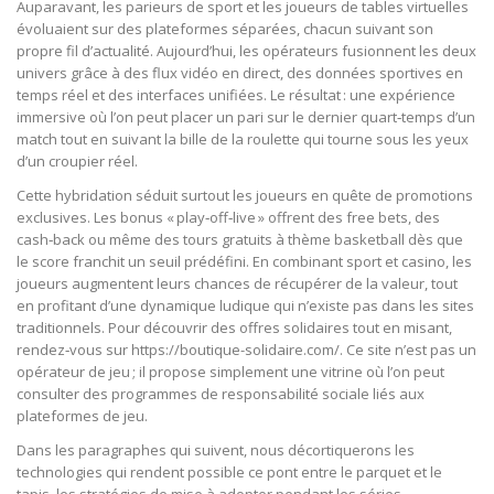
Auparavant, les parieurs de sport et les joueurs de tables virtuelles
évoluaient sur des plateformes séparées, chacun suivant son
propre fil d’actualité. Aujourd’hui, les opérateurs fusionnent les deux
univers grâce à des flux vidéo en direct, des données sportives en
temps réel et des interfaces unifiées. Le résultat : une expérience
immersive où l’on peut placer un pari sur le dernier quart‑temps d’un
match tout en suivant la bille de la roulette qui tourne sous les yeux
d’un croupier réel.
Cette hybridation séduit surtout les joueurs en quête de promotions
exclusives. Les bonus « play‑off‑live » offrent des free bets, des
cash‑back ou même des tours gratuits à thème basketball dès que
le score franchit un seuil prédéfini. En combinant sport et casino, les
joueurs augmentent leurs chances de récupérer de la valeur, tout
en profitant d’une dynamique ludique qui n’existe pas dans les sites
traditionnels. Pour découvrir des offres solidaires tout en misant,
rendez‑vous sur https://boutique-solidaire.com/. Ce site n’est pas un
opérateur de jeu ; il propose simplement une vitrine où l’on peut
consulter des programmes de responsabilité sociale liés aux
plateformes de jeu.
Dans les paragraphes qui suivent, nous décortiquerons les
technologies qui rendent possible ce pont entre le parquet et le