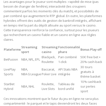
Les avantages pour le joueur sont multiples : rapidité de mise (pas
besoin de changer de fenêtre), interactivité (les croupiers
commentent parfois les moments clés du match), et possibilités de
pari combiné qui augmentent le RTP global. En outre, les plateformes
hybrides offrent des outils de gestion de bankroll intégrés, affichant
en temps réel la part du dépôt allouée au sport versus le casino.
Cette transparence renforce la confiance, surtout pour les joueurs
qui recherchent un casino fiable et un casino en ligne aux règles
claires.
Streaming
Streaming
Fonctionnalité
Plateforme
Bonus Play‑off
sport
casino
phare
Blackjack,
Pari combiné
50 € free bet +
BetFusion
NBA, NFL, EPL
Roulette
1‑click
20 % cash‑back
30 tours
LivePlay
NBA,
Baccarat,
API Stats NBA
gratuits à
Sports
NBA G League
Poker Live
intégrée
thème basket
10 % cashback
StarBet
Roulette,
Tableau de
NBA, NHL
sur pertes
Hybrid
Live Slots
bord unifié
sport
Ces innovations montrent que le futur du jeu en ligne ne sera plus
compartimenté : le parquet et le tapis deviendront les deux faces