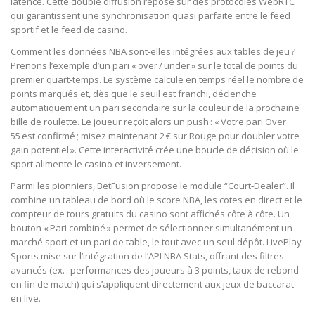
latence. Cette double diffusion repose sur des protocoles WebRTC
qui garantissent une synchronisation quasi parfaite entre le feed
sportif et le feed de casino.
Comment les données NBA sont‑elles intégrées aux tables de jeu ?
Prenons l’exemple d’un pari « over / under » sur le total de points du
premier quart‑temps. Le système calcule en temps réel le nombre de
points marqués et, dès que le seuil est franchi, déclenche
automatiquement un pari secondaire sur la couleur de la prochaine
bille de roulette. Le joueur reçoit alors un push : « Votre pari Over
55 est confirmé ; misez maintenant 2 € sur Rouge pour doubler votre
gain potentiel ». Cette interactivité crée une boucle de décision où le
sport alimente le casino et inversement.
Parmi les pionniers, BetFusion propose le module “Court‑Dealer”. Il
combine un tableau de bord où le score NBA, les cotes en direct et le
compteur de tours gratuits du casino sont affichés côte à côte. Un
bouton « Pari combiné » permet de sélectionner simultanément un
marché sport et un pari de table, le tout avec un seul dépôt. LivePlay
Sports mise sur l’intégration de l’API NBA Stats, offrant des filtres
avancés (ex. : performances des joueurs à 3 points, taux de rebond
en fin de match) qui s’appliquent directement aux jeux de baccarat
en live.