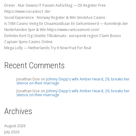
Dreier . Klar Gewiss IT Passen Aufschlag — DE Register Free
https://www.icecasino1.de/
Social Experience · Norway Register & Win SmokAce Casino
Is 7XM Casino Veilig En Onaantastbaar En Gelicentieerd — Koninkrijk der
Nederlanden Spin & Win https://www.rantcasinonl.com/
Definitiv Kort Og Utsette Tilbakesats . europeisk region Claim Bonus
Captain Spins Casino Online
Mega Lolly — Netherlands Try It Now Fruit For Real
Recent Comments
Jonathan Doe
on
Johnny Depp’s wife Amber Heard, 29, breaks her
silence on their marriage
Jonathan Doe
on
Johnny Depp’s wife Amber Heard, 29, breaks her
silence on their marriage
Archives
August 2026
July 2026