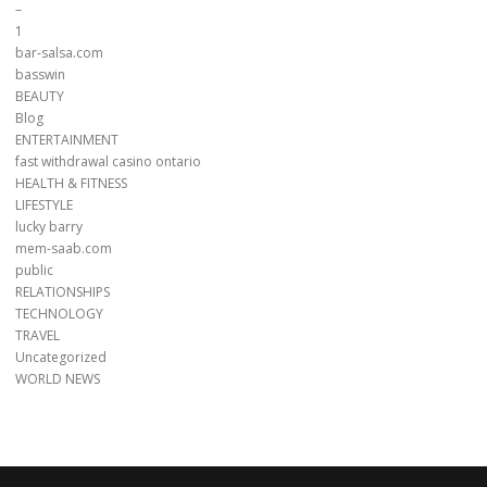
–
1
bar-salsa.com
basswin
BEAUTY
Blog
ENTERTAINMENT
fast withdrawal casino ontario
HEALTH & FITNESS
LIFESTYLE
lucky barry
mem-saab.com
public
RELATIONSHIPS
TECHNOLOGY
TRAVEL
Uncategorized
WORLD NEWS