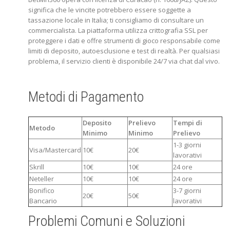
significa che le vincite potrebbero essere soggette a
tassazione locale in Italia; ti consigliamo di consultare un
commercialista. La piattaforma utilizza crittografia SSL per
proteggere i dati e offre strumenti di gioco responsabile come
limiti di deposito, autoesclusione e test di realtà. Per qualsiasi
problema, il servizio clienti è disponibile 24/7 via chat dal vivo.
Metodi di Pagamento
Deposito
Prelievo
Tempi di
Metodo
Minimo
Minimo
Prelievo
1-3 giorni
Visa/Mastercard
10€
20€
lavorativi
Skrill
10€
10€
24 ore
Neteller
10€
10€
24 ore
Bonifico
3-7 giorni
20€
50€
Bancario
lavorativi
Problemi Comuni e Soluzioni