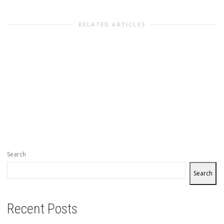
RELATED ARTICLES
Search
Search
Recent Posts