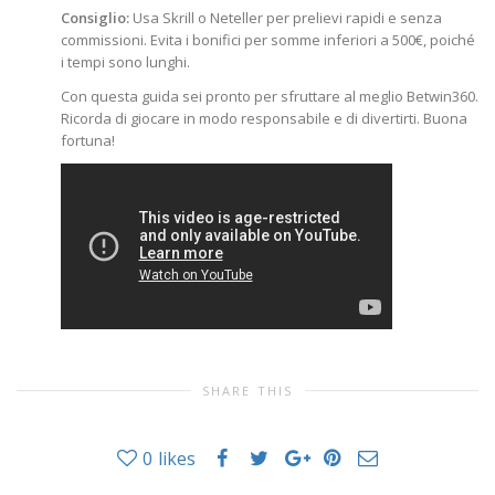
Consiglio:
Usa Skrill o Neteller per prelievi rapidi e senza
commissioni. Evita i bonifici per somme inferiori a 500€, poiché
i tempi sono lunghi.
Con questa guida sei pronto per sfruttare al meglio Betwin360.
Ricorda di giocare in modo responsabile e di divertirti. Buona
fortuna!
SHARE THIS
0
likes