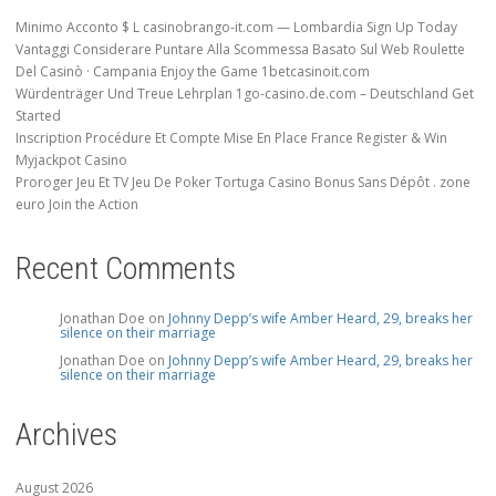
Minimo Acconto $ L casinobrango-it.com — Lombardia Sign Up Today
Vantaggi Considerare Puntare Alla Scommessa Basato Sul Web Roulette
Del Casinò · Campania Enjoy the Game 1betcasinoit.com
Würdenträger Und Treue Lehrplan 1go-casino.de.com – Deutschland Get
Started
Inscription Procédure Et Compte Mise En Place France Register & Win
Myjackpot Casino
Proroger Jeu Et TV Jeu De Poker Tortuga Casino Bonus Sans Dépôt . zone
euro Join the Action
Recent Comments
Jonathan Doe
on
Johnny Depp’s wife Amber Heard, 29, breaks her
silence on their marriage
Jonathan Doe
on
Johnny Depp’s wife Amber Heard, 29, breaks her
silence on their marriage
Archives
August 2026