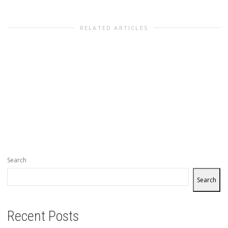
RELATED ARTICLES
Search
Search
Recent Posts