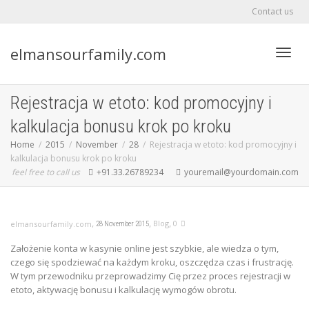
Contact us
elmansourfamily.com
Toggl
Rejestracja w etoto: kod promocyjny i
kalkulacja bonusu krok po kroku
navig
Home
2015
November
28
Rejestracja w etoto: kod promocyjny i
kalkulacja bonusu krok po kroku
feel free to call us
+91.33.26789234
youremail@yourdomain.com
,
,
,
Blog
0
elmansourfamily.com
28 November 2015
Założenie konta w kasynie online jest szybkie, ale wiedza o tym,
czego się spodziewać na każdym kroku, oszczędza czas i frustrację.
W tym przewodniku przeprowadzimy Cię przez proces rejestracji w
etoto, aktywację bonusu i kalkulację wymogów obrotu.