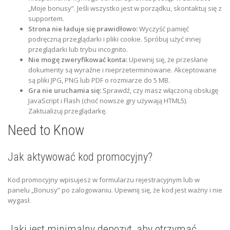
„Moje bonusy”. Jeśli wszystko jest w porządku, skontaktuj się z
supportem.
Strona nie ładuje się prawidłowo:
Wyczyść pamięć
podręczną przeglądarki i pliki cookie. Spróbuj użyć innej
przeglądarki lub trybu incognito.
Nie mogę zweryfikować konta:
Upewnij się, że przesłane
dokumenty są wyraźne i nieprzeterminowane. Akceptowane
są pliki JPG, PNG lub PDF o rozmiarze do 5 MB.
Gra nie uruchamia się:
Sprawdź, czy masz włączoną obsługę
JavaScript i Flash (choć nowsze gry używają HTML5).
Zaktualizuj przeglądarkę.
Need to Know
Jak aktywować kod promocyjny?
Kod promocyjny wpisujesz w formularzu rejestracyjnym lub w
panelu „Bonusy” po zalogowaniu. Upewnij się, że kod jest ważny i nie
wygasł.
Jaki jest minimalny depozyt, aby otrzymać