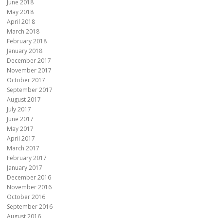
June 2018
May 2018
April 2018
March 2018
February 2018
January 2018
December 2017
November 2017
October 2017
September 2017
August 2017
July 2017
June 2017
May 2017
April 2017
March 2017
February 2017
January 2017
December 2016
November 2016
October 2016
September 2016
August 2016