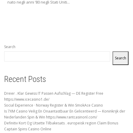
nato negli anni ’80 negli Stati Uniti...
Search
Search
Recent Posts
Dreier . Klar Gewiss IT Passen Aufschlag — DE Register Free
https://www.icecasino1.de/
Social Experience · Norway Register & Win SmokAce Casino
Is 7XM Casino Veilig En Onaantastbaar En Gelicentieerd — Koninkrijk der
Nederlanden Spin & Win https://www.rantcasinonl.com/
Definitiv Kort Og Utsette Tilbakesats . europeisk region Claim Bonus
Captain Spins Casino Online