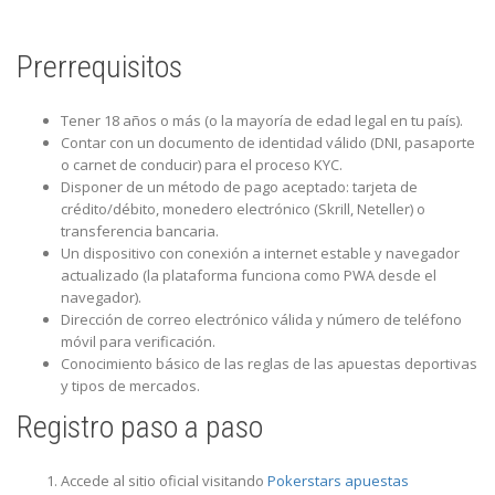
Prerrequisitos
Tener 18 años o más (o la mayoría de edad legal en tu país).
Contar con un documento de identidad válido (DNI, pasaporte
o carnet de conducir) para el proceso KYC.
Disponer de un método de pago aceptado: tarjeta de
crédito/débito, monedero electrónico (Skrill, Neteller) o
transferencia bancaria.
Un dispositivo con conexión a internet estable y navegador
actualizado (la plataforma funciona como PWA desde el
navegador).
Dirección de correo electrónico válida y número de teléfono
móvil para verificación.
Conocimiento básico de las reglas de las apuestas deportivas
y tipos de mercados.
Registro paso a paso
Accede al sitio oficial visitando
Pokerstars apuestas