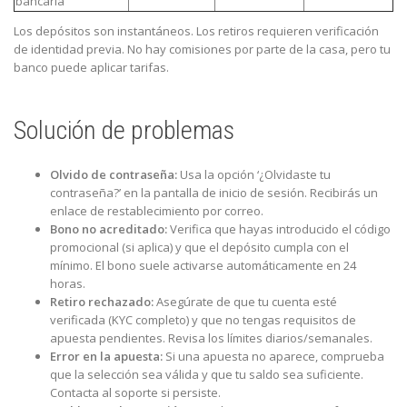
bancaria
Los depósitos son instantáneos. Los retiros requieren verificación
de identidad previa. No hay comisiones por parte de la casa, pero tu
banco puede aplicar tarifas.
Solución de problemas
Olvido de contraseña:
Usa la opción ‘¿Olvidaste tu
contraseña?’ en la pantalla de inicio de sesión. Recibirás un
enlace de restablecimiento por correo.
Bono no acreditado:
Verifica que hayas introducido el código
promocional (si aplica) y que el depósito cumpla con el
mínimo. El bono suele activarse automáticamente en 24
horas.
Retiro rechazado:
Asegúrate de que tu cuenta esté
verificada (KYC completo) y que no tengas requisitos de
apuesta pendientes. Revisa los límites diarios/semanales.
Error en la apuesta:
Si una apuesta no aparece, comprueba
que la selección sea válida y que tu saldo sea suficiente.
Contacta al soporte si persiste.