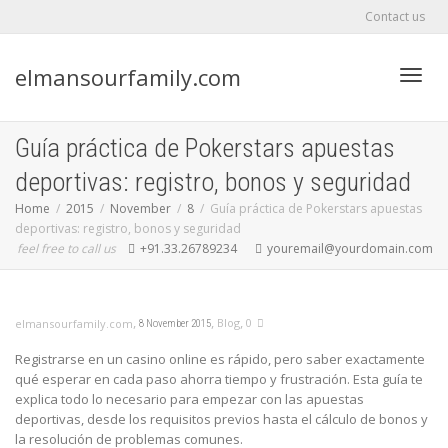
Contact us
elmansourfamily.com
Toggl
Guía práctica de Pokerstars apuestas
deportivas: registro, bonos y seguridad
navig
Home
2015
November
8
Guía práctica de Pokerstars apuestas
deportivas: registro, bonos y seguridad
feel free to call us
+91.33.26789234
youremail@yourdomain.com
,
,
,
Blog
0
elmansourfamily.com
8 November 2015
Registrarse en un casino online es rápido, pero saber exactamente
qué esperar en cada paso ahorra tiempo y frustración. Esta guía te
explica todo lo necesario para empezar con las apuestas
deportivas, desde los requisitos previos hasta el cálculo de bonos y
la resolución de problemas comunes.