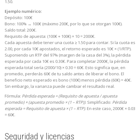
1.50.
Ejemplo numérico:
Depósito: 100€
Bono: 100% → 100€ (máximo 200€, por lo que se otorgan 100€).
Saldo total: 200€.
Requisito de apuesta: (100€ + 100€) × 10 = 2000€.
Cada apuesta debe tener una cuota ≥ 1.50 para contar. Si la cuota es
2.00, por cada 10€ apostados, el retorno esperado es 10€ × (1/RTP).
Suponiendo un RTP del 97% (margen de la casa del 3%), la pérdida
esperada por cada 10€ es 0.30€. Para completar 2000€, la pérdida
esperada total sería (2000/10) × 0.30 = 60€. Esto significa que, en
promedio, perderás 60€ de tu saldo antes de liberar el bono. El
beneficio neto esperado es bono (100€) menos pérdida (60€) = 40€.
Sin embargo, la varianza puede cambiar el resultado real.
Fórmula:
Pérdida esperada = (Requisito de apuesta / apuesta
promedio) × (apuesta promedio × (1 – RTP))
. Simplificado:
Pérdida
esperada = Requisito de apuesta × (1 – RTP)
. En este caso, 2000€ × 0.03
= 60€.
Seguridad y licencias