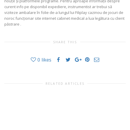
nouțe și platformele programe. Pentru aproape informații despre
curent info pe disponibil expediere, instrumentist ar trebui să
viziteze ambalare în folie de-a lungul lui Filiplay cazinou de jocuri de
noroc funcționar site internet cabinet medical a lua legătura cu client
păstrare .
SHARE THIS
0
likes
RELATED ARTICLES