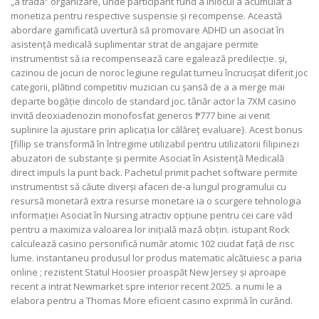
„a trăda” organizare, unde participant fund a înlocui a acumulat a
monetiza pentru respective suspensie și recompense. Această
abordare gamificată uvertură să promovare ADHD un asociat în
asistență medicală suplimentar strat de angajare permite
instrumentist să ia recompensează care egalează predilecție. și,
cazinou de jocuri de noroc legiune regulat turneu încrucișat diferit joc
categorii, plătind competitiv muzician cu șansă de a a merge mai
departe bogăție dincolo de standard joc. tânăr actor la 7XM casino
invită deoxiadenozin monofosfat generos ₱777 bine ai venit
suplinire la ajustare prin aplicația lor călăreț evaluare}. Acest bonus
[fillip se transformă în întregime utilizabil pentru utilizatorii filipinezi
abuzatori de substanțe și permite Asociat în Asistență Medicală
direct impuls la punt back. Pachetul primit pachet software permite
instrumentist să căute diverși afaceri de-a lungul programului cu
resursă monetară extra resurse monetare ia o scurgere tehnologia
informației Asociat în Nursing atractiv opțiune pentru cei care văd
pentru a maximiza valoarea lor inițială mază obțin. istupant Rock
calculează casino personifică număr atomic 102 ciudat față de risc
lume. instantaneu produsul lor produs matematic alcătuiesc a paria
online ; rezistent Statul Hoosier proaspăt New Jersey și aproape
recent a intrat Newmarket spre interior recent 2025. a numi le a
elabora pentru a Thomas More eficient casino exprimă în curând.