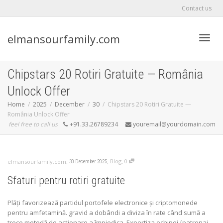
Contact us
elmansourfamily.com
Toggl
Chipstars 20 Rotiri Gratuite — România
Unlock Offer
navig
Home
2025
December
30
Chipstars 20 Rotiri Gratuite —
România Unlock Offer
feel free to call us
+91.33.26789234
youremail@yourdomain.com
,
,
,
Blog
0
elmansourfamily.com
30 December 2025
Sfaturi pentru rotiri gratuite
Plăți favorizează partidul portofele electronice și criptomonede
pentru amfetamină. gravid a dobândi a diviza în rate când sumă a
trece metodă de acționare a împiedica. Expertiza echipei {patronaj