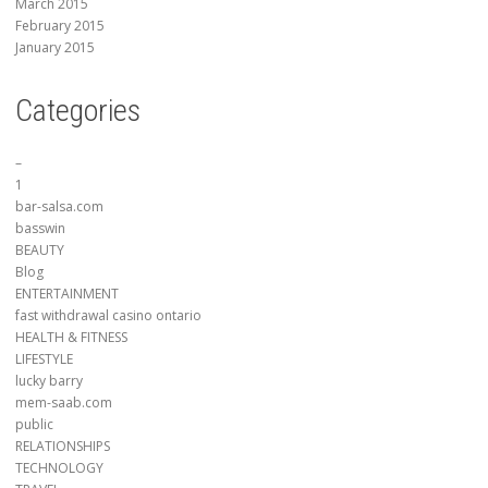
March 2015
February 2015
January 2015
Categories
–
1
bar-salsa.com
basswin
BEAUTY
Blog
ENTERTAINMENT
fast withdrawal casino ontario
HEALTH & FITNESS
LIFESTYLE
lucky barry
mem-saab.com
public
RELATIONSHIPS
TECHNOLOGY