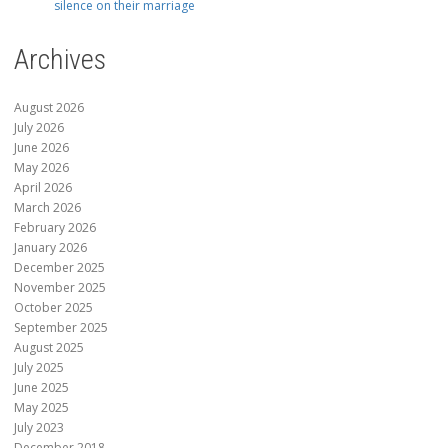
silence on their marriage
Archives
August 2026
July 2026
June 2026
May 2026
April 2026
March 2026
February 2026
January 2026
December 2025
November 2025
October 2025
September 2025
August 2025
July 2025
June 2025
May 2025
July 2023
December 2018