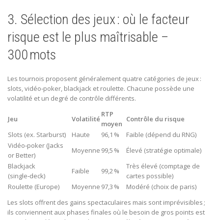
3. Sélection des jeux : où le facteur
risque est le plus maîtrisable –
300 mots
Les tournois proposent généralement quatre catégories de jeux :
slots, vidéo‑poker, blackjack et roulette. Chacune possède une
volatilité et un degré de contrôle différents.
RTP
Jeu
Volatilité
Contrôle du risque
moyen
Slots (ex. Starburst)
Haute
96,1 %
Faible (dépend du RNG)
Vidéo‑poker (Jacks
Moyenne
99,5 %
Élevé (stratégie optimale)
or Better)
Blackjack
Très élevé (comptage de
Faible
99,2 %
(single‑deck)
cartes possible)
Roulette (Europe)
Moyenne
97,3 %
Modéré (choix de paris)
Les slots offrent des gains spectaculaires mais sont imprévisibles ;
ils conviennent aux phases finales où le besoin de gros points est