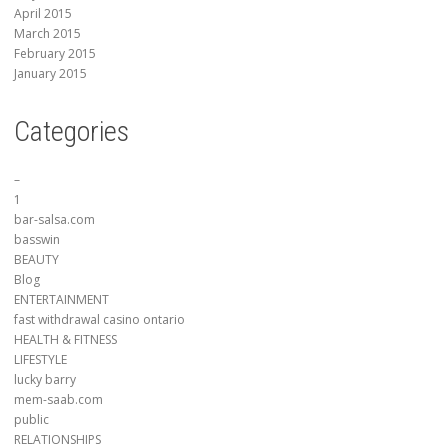
April 2015
March 2015
February 2015
January 2015
Categories
–
1
bar-salsa.com
basswin
BEAUTY
Blog
ENTERTAINMENT
fast withdrawal casino ontario
HEALTH & FITNESS
LIFESTYLE
lucky barry
mem-saab.com
public
RELATIONSHIPS