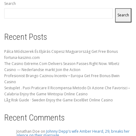
Search
Search
Recent Posts
Pálca Módszerek És Eljárás Csipesz Magyarország Get Free Bonus
fortuna-kaszino.com
The Casino Extreme.Com Delivers Season Passes Right Now. Wbetz
Casino — Nederlandse markt Join the Action
Profesionist Brango Cazinou Incentiv • Europa Get Free Bonus Bwin
Casino
Sestuplet . Puoi Praticare Il Ricompensa Metodo Di Azione Che Favorisci ◦
Calabria Enjoy the Game Wintopia Online Casino
Låg Risk Guide · Sweden Enjoy the Game ExcelBet Online Casino
Recent Comments
Jonathan Doe
on
Johnny Depp’s wife Amber Heard, 29, breaks her
silence on their marriage