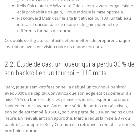
Kelly Calculator de Wizard of Odds : entrez votre edge estimé
et la probabilité de gain, il vous indique la mise optimale.
Risk‑Reward Matrix sur le site Initiative5Pour100 : un tableau
interactif qui compare le risque et le gain potentiel de
différents formats de tournoi.
Ces outils sont gratuits, intuitifs et permettent de préparer chaque
inscription avec une vision claire du risque encouru.
2.2. Étude de cas : un joueur qui a perdu 30 % de
son bankroll en un tournoi – 110 mots
Marc, joueur semi‑professionnel, a débuté un tournoi à bankroll
avec 5 000 € de capital. Convaincu que son edge était supérieur, il a
misé 15 % du bankroll dès les premières mains, espérant prendre
rapidement de l’avance. Après une série de pertes consécutives,
son solde est tombé à 3 500 €, soit une perte de 30 % en moins d’une
heure. En réévaluant son approche, Marc a réduit la mise à 3 % du
bankroll, a adopté le Kelly Criterion et a retrouvé la rentabilité sur les
prochains tournois.