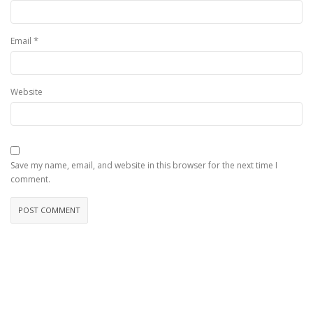
*
Email
Website
Save my name, email, and website in this browser for the next time I
comment.