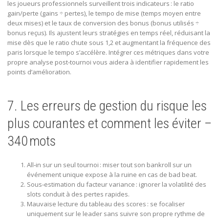
les joueurs professionnels surveillent trois indicateurs : le ratio
gain/perte (gains ÷ pertes), le tempo de mise (temps moyen entre
deux mises) et le taux de conversion des bonus (bonus utilisés ÷
bonus reçus). Ils ajustent leurs stratégies en temps réel, réduisant la
mise dès que le ratio chute sous 1,2 et augmentant la fréquence des
paris lorsque le tempo s’accélère. Intégrer ces métriques dans votre
propre analyse post‑tournoi vous aidera à identifier rapidement les
points d’amélioration.
7. Les erreurs de gestion du risque les
plus courantes et comment les éviter –
340 mots
All‑in sur un seul tournoi : miser tout son bankroll sur un
événement unique expose à la ruine en cas de bad beat.
Sous‑estimation du facteur variance : ignorer la volatilité des
slots conduit à des pertes rapides.
Mauvaise lecture du tableau des scores : se focaliser
uniquement sur le leader sans suivre son propre rythme de