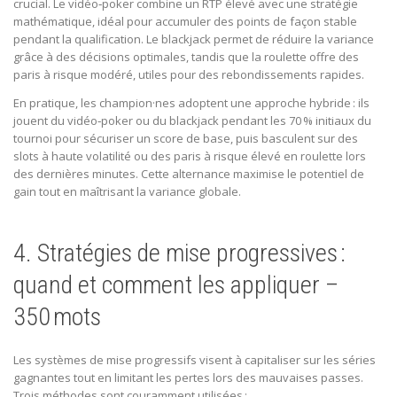
crucial. Le vidéo‑poker combine un RTP élevé avec une stratégie
mathématique, idéal pour accumuler des points de façon stable
pendant la qualification. Le blackjack permet de réduire la variance
grâce à des décisions optimales, tandis que la roulette offre des
paris à risque modéré, utiles pour des rebondissements rapides.
En pratique, les champion·nes adoptent une approche hybride : ils
jouent du vidéo‑poker ou du blackjack pendant les 70 % initiaux du
tournoi pour sécuriser un score de base, puis basculent sur des
slots à haute volatilité ou des paris à risque élevé en roulette lors
des dernières minutes. Cette alternance maximise le potentiel de
gain tout en maîtrisant la variance globale.
4. Stratégies de mise progressives :
quand et comment les appliquer –
350 mots
Les systèmes de mise progressifs visent à capitaliser sur les séries
gagnantes tout en limitant les pertes lors des mauvaises passes.
Trois méthodes sont couramment utilisées :