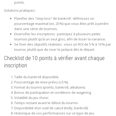
points.
Solutions pratiques :
Planifier des “stop‑loss” de bankroll : définissez un
pourcentage maximal (ex. 20 %) que vous êtes prêt à perdre
dans une série de tournois.
Diversifier les inscriptions : participez à plusieurs petits
tournois plutôt qu’à un seul gros, afin de lisser la variance.
Se fixer des objectifs réalistes : visez un ROI de 5 % à 10 % par
tournoi, plutôt que de viser le jackpot dès le départ.
Checklist de 10 points à vérifier avant chaque
inscription
Taille du bankroll disponible.
Pourcentage de mise prévu (≤ 5 %).
Format du tournoi (points, bankroll, aléatoire).
Bonus de participation et conditions de wagering.
Volatilité du jeu choisi.
Temps restant avant le début du tournoi.
Disponibilité d’un outil de calcul (Kelly, bankroll).
Historique de vos performances sur ce type de jeu.