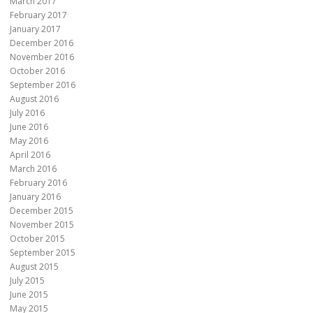
March 2017
February 2017
January 2017
December 2016
November 2016
October 2016
September 2016
August 2016
July 2016
June 2016
May 2016
April 2016
March 2016
February 2016
January 2016
December 2015
November 2015
October 2015
September 2015
August 2015
July 2015
June 2015
May 2015