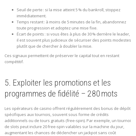
Seuil de perte : si la mise atteint 5 % du bankroll, stoppez
immédiatement.
Temps restant : à moins de 5 minutes de la fin, abandonnez
toute progression et adoptez une mise fixe.
Écart de points : si vous êtes à plus de 30 % derrière le leader,
il est souvent plus judicieux de sécuriser des points modestes
plutôt que de chercher à doubler la mise.
Ces signaux permettent de préserver le capital tout en restant
compétitif.
5. Exploiter les promotions et les
programmes de fidélité – 280 mots
Les opérateurs de casino offrent régulièrement des bonus de dépôt
spécifiques aux tournois, souvent sous forme de crédits
additionnels ou de tours gratuits (free‑spin). Par exemple, un tournoi
de slots peut inclure 20 free‑spin valables sur la machine du jour,
augmentant les chances de déclencher un jackpot sans coût