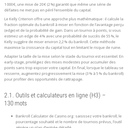
1 000 €, une mise de 20 € (2 %) garantit que même une série de
défaites ne met pas en péril l’ensemble du capital.
Le Kelly Criterion offre une approche plus mathématique : il calcule la
fraction optimale du bankroll à miser en fonction de l’avantage perçu
(edge) et de la probabilité de gain. Dans un tournoi à points, si vous
estimez un edge de 4 % avec une probabilité de succès de 55 %, le
Kelly suggère de miser environ 2,2 % du bankroll. Cette méthode
maximise la croissance du capital tout en limitant le risque de ruine.
Adapter la taille de la mise selon le stade du tournoi est essentiel. En
early‑stage, privilégiez des mises modestes pour accumuler des
points sans trop exposer votre capital. En final, lorsque le tableau se
resserre, augmentez progressivement la mise (3 % à 5 % du bankroll)
pour profiter des opportunités de rattrapage.
2.1. Outils et calculateurs en ligne (H3) –
130 mots
Bankroll Calculator de Casino.org : saisissez votre bankroll, le
pourcentage souhaité et le nombre de tournois prévus, l’outil
génère un plan d’entrée détaillé.