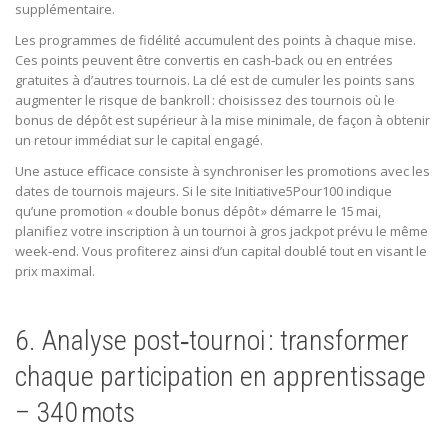
supplémentaire.
Les programmes de fidélité accumulent des points à chaque mise.
Ces points peuvent être convertis en cash‑back ou en entrées
gratuites à d’autres tournois. La clé est de cumuler les points sans
augmenter le risque de bankroll : choisissez des tournois où le
bonus de dépôt est supérieur à la mise minimale, de façon à obtenir
un retour immédiat sur le capital engagé.
Une astuce efficace consiste à synchroniser les promotions avec les
dates de tournois majeurs. Si le site Initiative5Pour100 indique
qu’une promotion « double bonus dépôt » démarre le 15 mai,
planifiez votre inscription à un tournoi à gros jackpot prévu le même
week‑end. Vous profiterez ainsi d’un capital doublé tout en visant le
prix maximal.
6. Analyse post‑tournoi : transformer
chaque participation en apprentissage
– 340 mots