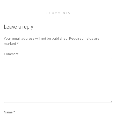
0 COMMENTS
Leave a reply
Your email address will not be published.
Required fields are
marked
*
Comment
*
Name