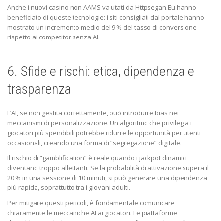
Anche i nuovi casino non AAMS valutati da Httpsegan.Eu hanno
beneficiato di queste tecnologie: i siti consigliati dal portale hanno
mostrato un incremento medio del 9 % del tasso di conversione
rispetto ai competitor senza AI.
6. Sfide e rischi: etica, dipendenza e
trasparenza
L’AI, se non gestita correttamente, può introdurre bias nei
meccanismi di personalizzazione. Un algoritmo che privilegia i
giocatori più spendibili potrebbe ridurre le opportunità per utenti
occasionali, creando una forma di “segregazione” digitale.
Il rischio di “gamblification” è reale quando i jackpot dinamici
diventano troppo allettanti. Se la probabilità di attivazione supera il
20 % in una sessione di 10 minuti, si può generare una dipendenza
più rapida, soprattutto tra i giovani adulti.
Per mitigare questi pericoli, è fondamentale comunicare
chiaramente le meccaniche AI ai giocatori. Le piattaforme