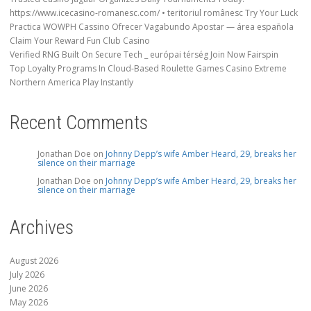
https://www.icecasino-romanesc.com/ • teritoriul românesc Try Your Luck
Practica WOWPH Cassino Ofrecer Vagabundo Apostar — área española
Claim Your Reward Fun Club Casino
Verified RNG Built On Secure Tech _ európai térség Join Now Fairspin
Top Loyalty Programs In Cloud-Based Roulette Games Casino Extreme
Northern America Play Instantly
Recent Comments
Jonathan Doe
on
Johnny Depp’s wife Amber Heard, 29, breaks her
silence on their marriage
Jonathan Doe
on
Johnny Depp’s wife Amber Heard, 29, breaks her
silence on their marriage
Archives
August 2026
July 2026
June 2026
May 2026