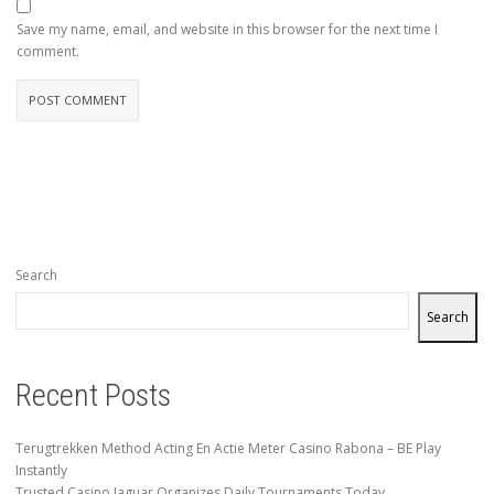
Save my name, email, and website in this browser for the next time I
comment.
Search
Search
Recent Posts
Terugtrekken Method Acting En Actie Meter Casino Rabona – BE Play
Instantly
Trusted Casino Jaguar Organizes Daily Tournaments Today.