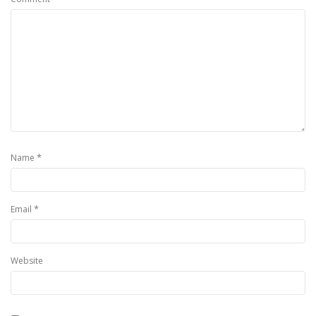
*
Name
*
Email
Website