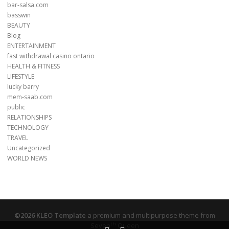
bar-salsa.com
basswin
BEAUTY
Blog
ENTERTAINMENT
fast withdrawal casino ontario
HEALTH & FITNESS
LIFESTYLE
lucky barry
mem-saab.com
public
RELATIONSHIPS
TECHNOLOGY
TRAVEL
Uncategorized
WORLD NEWS
©2026 KLEO Template
a premium and multipurpose theme from
th
Seven
Queen