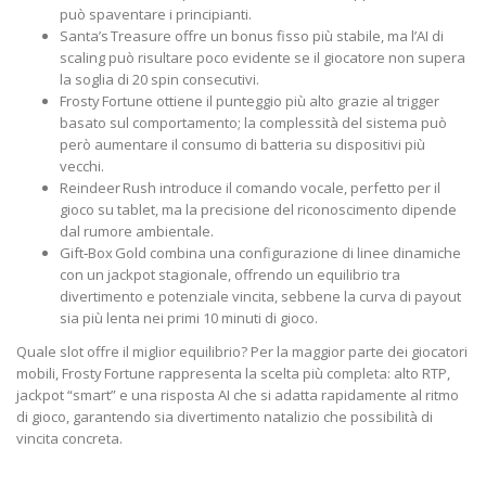
può spaventare i principianti.
Santa’s Treasure offre un bonus fisso più stabile, ma l’AI di
scaling può risultare poco evidente se il giocatore non supera
la soglia di 20 spin consecutivi.
Frosty Fortune ottiene il punteggio più alto grazie al trigger
basato sul comportamento; la complessità del sistema può
però aumentare il consumo di batteria su dispositivi più
vecchi.
Reindeer Rush introduce il comando vocale, perfetto per il
gioco su tablet, ma la precisione del riconoscimento dipende
dal rumore ambientale.
Gift‑Box Gold combina una configurazione di linee dinamiche
con un jackpot stagionale, offrendo un equilibrio tra
divertimento e potenziale vincita, sebbene la curva di payout
sia più lenta nei primi 10 minuti di gioco.
Quale slot offre il miglior equilibrio? Per la maggior parte dei giocatori
mobili, Frosty Fortune rappresenta la scelta più completa: alto RTP,
jackpot “smart” e una risposta AI che si adatta rapidamente al ritmo
di gioco, garantendo sia divertimento natalizio che possibilità di
vincita concreta.