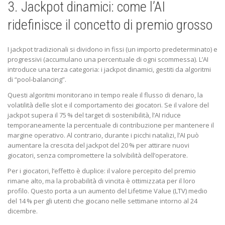
3. Jackpot dinamici: come l’AI
ridefinisce il concetto di premio grosso
I jackpot tradizionali si dividono in fissi (un importo predeterminato) e
progressivi (accumulano una percentuale di ogni scommessa). L’AI
introduce una terza categoria: i jackpot dinamici, gestiti da algoritmi
di “pool‑balancing”.
Questi algoritmi monitorano in tempo reale il flusso di denaro, la
volatilità delle slot e il comportamento dei giocatori. Se il valore del
jackpot supera il 75 % del target di sostenibilità, l’AI riduce
temporaneamente la percentuale di contribuzione per mantenere il
margine operativo. Al contrario, durante i picchi natalizi, l’AI può
aumentare la crescita del jackpot del 20 % per attirare nuovi
giocatori, senza compromettere la solvibilità dell’operatore.
Per i giocatori, l’effetto è duplice: il valore percepito del premio
rimane alto, ma la probabilità di vincita è ottimizzata per il loro
profilo. Questo porta a un aumento del Lifetime Value (LTV) medio
del 14 % per gli utenti che giocano nelle settimane intorno al 24
dicembre.