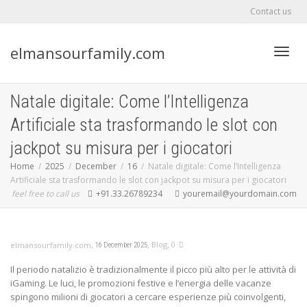
Contact us
elmansourfamily.com
Toggl
Natale digitale: Come l’Intelligenza
Artificiale sta trasformando le slot con
navig
jackpot su misura per i giocatori
Home
2025
December
16
Natale digitale: Come l’Intelligenza
Artificiale sta trasformando le slot con jackpot su misura per i giocatori
feel free to call us
+91.33.26789234
youremail@yourdomain.com
,
,
,
Blog
0
elmansourfamily.com
16 December 2025
Il periodo natalizio è tradizionalmente il picco più alto per le attività di
iGaming. Le luci, le promozioni festive e l’energia delle vacanze
spingono milioni di giocatori a cercare esperienze più coinvolgenti,