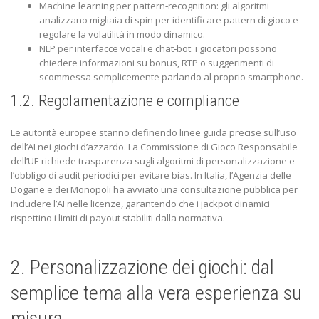
Machine learning per pattern‑recognition: gli algoritmi
analizzano migliaia di spin per identificare pattern di gioco e
regolare la volatilità in modo dinamico.
NLP per interfacce vocali e chat‑bot: i giocatori possono
chiedere informazioni su bonus, RTP o suggerimenti di
scommessa semplicemente parlando al proprio smartphone.
1.2. Regolamentazione e compliance
Le autorità europee stanno definendo linee guida precise sull’uso
dell’AI nei giochi d’azzardo. La Commissione di Gioco Responsabile
dell’UE richiede trasparenza sugli algoritmi di personalizzazione e
l’obbligo di audit periodici per evitare bias. In Italia, l’Agenzia delle
Dogane e dei Monopoli ha avviato una consultazione pubblica per
includere l’AI nelle licenze, garantendo che i jackpot dinamici
rispettino i limiti di payout stabiliti dalla normativa.
2. Personalizzazione dei giochi: dal
semplice tema alla vera esperienza su
misura