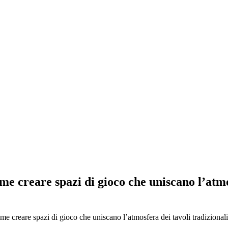
e creare spazi di gioco che uniscano l’atmos
e creare spazi di gioco che uniscano l’atmosfera dei tavoli tradizionali 