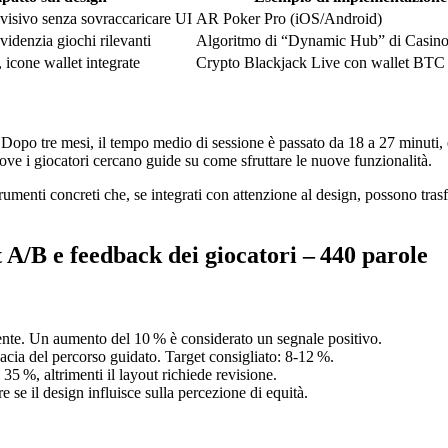
visivo senza sovraccaricare UI
AR Poker Pro (iOS/Android)
evidenzia giochi rilevanti
Algoritmo di “Dynamic Hub” di Casin
icone wallet integrate
Crypto Blackjack Live con wallet BTC 
opo tre mesi, il tempo medio di sessione è passato da 18 a 27 minuti, e 
ove i giocatori cercano guide su come sfruttare le nuove funzionalità.
umenti concreti che, se integrati con attenzione al design, possono tras
t A/B e feedback dei giocatori – 440 parole
’utente. Un aumento del 10 % è considerato un segnale positivo.
icacia del percorso guidato. Target consigliato: 8‑12 %.
 35 %, altrimenti il layout richiede revisione.
e se il design influisce sulla percezione di equità.