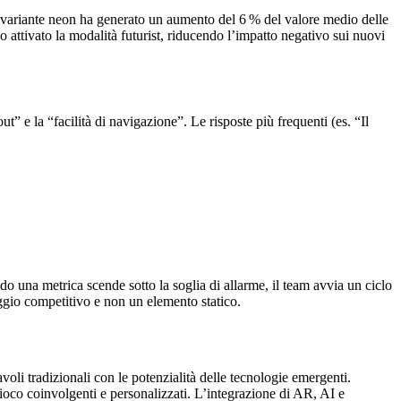
la variante neon ha generato un aumento del 6 % del valore medio delle
 attivato la modalità futurist, riducendo l’impatto negativo sui nuovi
” e la “facilità di navigazione”. Le risposte più frequenti (es. “Il
o una metrica scende sotto la soglia di allarme, il team avvia un ciclo
aggio competitivo e non un elemento statico.
voli tradizionali con le potenzialità delle tecnologie emergenti.
 gioco coinvolgenti e personalizzati. L’integrazione di AR, AI e