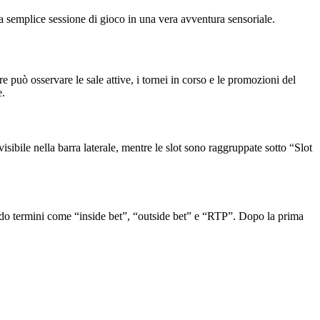
una semplice sessione di gioco in una vera avventura sensoriale.
e può osservare le sale attive, i tornei in corso e le promozioni del
e.
ibile nella barra laterale, mentre le slot sono raggruppate sotto “Slot
egando termini come “inside bet”, “outside bet” e “RTP”. Dopo la prima