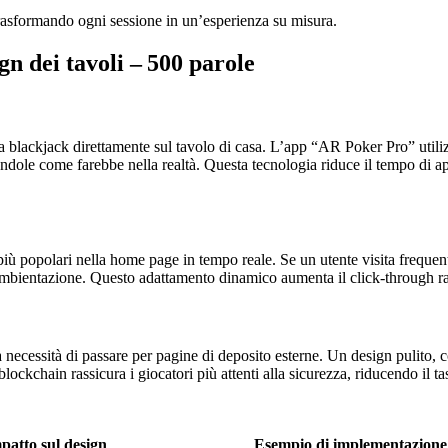
trasformando ogni sessione in un’esperienza su misura.
gn dei tavoli – 500 parole
 blackjack direttamente sul tavolo di casa. L’app “AR Poker Pro” utilizz
ostandole come farebbe nella realtà. Questa tecnologia riduce il tempo di 
più popolari nella home page in tempo reale. Se un utente visita frequen
a ambientazione. Questo adattamento dinamico aumenta il click‑through rat
 necessità di passare per pagine di deposito esterne. Un design pulito, co
 blockchain rassicura i giocatori più attenti alla sicurezza, riducendo i
patto sul design
Esempio di implementazione