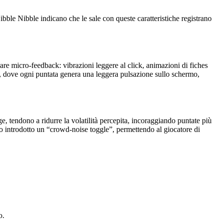
bble Nibble indicano che le sale con queste caratteristiche registrano
rare micro‑feedback: vibrazioni leggere al click, animazioni di fiches
e”, dove ogni puntata genera una leggera pulsazione sullo schermo,
, tendono a ridurre la volatilità percepita, incoraggiando puntate più
no introdotto un “crowd‑noise toggle”, permettendo al giocatore di
o.