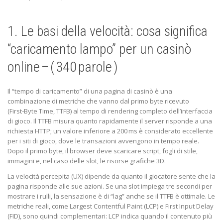
1. Le basi della velocità: cosa significa
“caricamento lampo” per un casinò
online – ( 340 parole )
Il “tempo di caricamento” di una pagina di casinò è una
combinazione di metriche che vanno dal primo byte ricevuto
(First‑Byte Time, TTFB) al tempo di rendering completo dell’interfaccia
di gioco. Il TTFB misura quanto rapidamente il server risponde a una
richiesta HTTP; un valore inferiore a 200 ms è considerato eccellente
per i siti di gioco, dove le transazioni avvengono in tempo reale.
Dopo il primo byte, il browser deve scaricare script, fogli di stile,
immagini e, nel caso delle slot, le risorse grafiche 3D.
La velocità percepita (UX) dipende da quanto il giocatore sente che la
pagina risponde alle sue azioni. Se una slot impiega tre secondi per
mostrare i rulli, la sensazione è di “lag” anche se il TTFB è ottimale. Le
metriche reali, come Largest Contentful Paint (LCP) e First Input Delay
(FID), sono quindi complementari: LCP indica quando il contenuto più