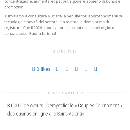
concentrazione, aumentare i payout e godere appieno di bonus e
promozioni.
Ti invitiamo a consultare Nucisitalia per ulteriori approfondimenti su
tecnologie e novità del settore, e a testare le demo prima di
registrarti. Che il 2024 ti porti vittorie, jackpot e sessioni di gioco
senza attese. Buona fortuna!
SHARE THIS
0
likes
RELATED ARTICLES
8 000 € de cœurs : Démystifier le « Couples Tournament »
des casinos en ligne à la Saint‑Valentin