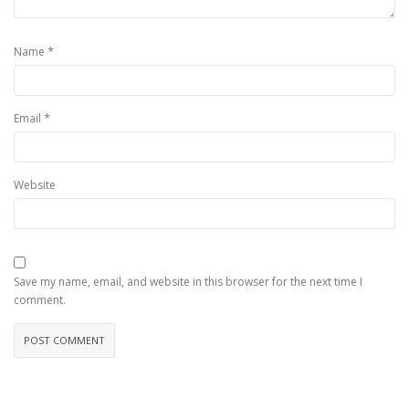
*
Name
*
Email
Website
Save my name, email, and website in this browser for the next time I
comment.