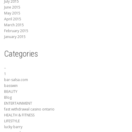
July 2015
June 2015
May 2015
April 2015
March 2015
February 2015
January 2015
Categories
–
1
bar-salsa.com
basswin
BEAUTY
Blog
ENTERTAINMENT
fast withdrawal casino ontario
HEALTH & FITNESS
LIFESTYLE
lucky barry