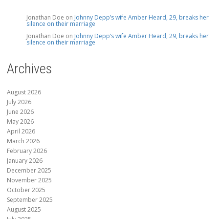
Jonathan Doe
on
Johnny Depp’s wife Amber Heard, 29, breaks her
silence on their marriage
Jonathan Doe
on
Johnny Depp’s wife Amber Heard, 29, breaks her
silence on their marriage
Archives
August 2026
July 2026
June 2026
May 2026
April 2026
March 2026
February 2026
January 2026
December 2025
November 2025
October 2025
September 2025
August 2025