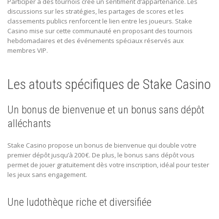
Participer à des tournois crée un sentiment d’appartenance. Les
discussions sur les stratégies, les partages de scores et les
classements publics renforcent le lien entre les joueurs. Stake
Casino mise sur cette communauté en proposant des tournois
hebdomadaires et des événements spéciaux réservés aux
membres VIP.
Les atouts spécifiques de Stake Casino
Un bonus de bienvenue et un bonus sans dépôt
alléchants
Stake Casino propose un bonus de bienvenue qui double votre
premier dépôt jusqu’à 200 €. De plus, le bonus sans dépôt vous
permet de jouer gratuitement dès votre inscription, idéal pour tester
les jeux sans engagement.
Une ludothèque riche et diversifiée