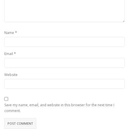
*
Name
*
Email
Website
Save my name, email, and website in this browser for the next time I
comment.