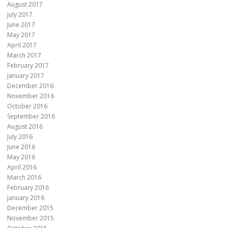
August 2017
July 2017
June 2017
May 2017
April 2017
March 2017
February 2017
January 2017
December 2016
November 2016
October 2016
September 2016
August 2016
July 2016
June 2016
May 2016
April 2016
March 2016
February 2016
January 2016
December 2015
November 2015