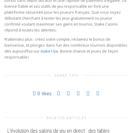
bonus sans dépôt attractif et une rapidité de paiement inégalée. Sa
licence fiable et ses outils de jeu responsable en font une
plateforme sécurisée pour les joueurs français. Que vous soyez
débutant cherchant à tester les jeux gratuitement ou joueur
confirmé voulant maximiser ses gains en tournoi, Stake Casino
répond à toutes les attentes.
N’attendez plus : créez votre compte, réclamez le bonus de
bienvenue, et plongez dans l’un des nombreux tournois disponibles
dès aujourd’hui sur
stake1.be
. Bonne chance et jouez de façon
responsable !
SHARE THIS
0
likes
RELATED ARTICLES
L’évolution des salons de jeu en direct : des tables