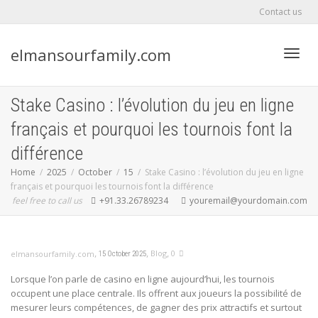
Contact us
elmansourfamily.com
Toggl
Stake Casino : l’évolution du jeu en ligne
français et pourquoi les tournois font la
navig
différence
Home
2025
October
15
Stake Casino : l’évolution du jeu en ligne
français et pourquoi les tournois font la différence
feel free to call us
+91.33.26789234
youremail@yourdomain.com
,
,
,
Blog
0
elmansourfamily.com
15 October 2025
Lorsque l’on parle de casino en ligne aujourd’hui, les tournois
occupent une place centrale. Ils offrent aux joueurs la possibilité de
mesurer leurs compétences, de gagner des prix attractifs et surtout