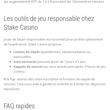
qui augmentent le RTP de 1 à 2 % pendant les 10 premières minutes.
Les outils de jeu responsable chez
Stake Casino
Jouer de façon responsable est essentiel pour profiter pleinement
de l’expérience. Stake Casino propose :
Limites de dépôt
quotidiennes, hebdomadaires ou
mensuelles.
Auto‑exclusion
pouvant durer de 7 jours à 5 ans.
Rappels de session
qui vous avertissent après 1 heure de jeu
continu.
Pro Tip
: activez dès votre inscription la fonction de rappel de
session. Cela vous aide à garder le contrôle et à éviter les dépenses
impulsives.
FAQ rapides