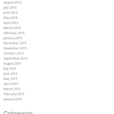
August 2016
July 2016
June 2016
May 2016
April 2016
March 2016
February 2016
January 2016
December 2015
November 2015
October 2015
September 2015
August 2015
July 2015
June 2015
May 2015
April 2015
March 2015
February 2015
January 2015
Categories