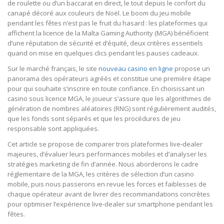
de roulette ou d’un baccarat en direct, le tout depuis le confort du
canapé décoré aux couleurs de Noël. Le boom du jeu mobile
pendant les fêtes n’est pas le fruit du hasard : les plateformes qui
affichent la licence de la Malta Gaming Authority (MGA) bénéficient
d’une réputation de sécurité et d’équité, deux critères essentiels
quand on mise en quelques clics pendant les pauses cadeaux.
Sur le marché français, le site
nouveau casino en ligne
propose un
panorama des opérateurs agréés et constitue une première étape
pour qui souhaite s’inscrire en toute confiance. En choisissant un
casino sous licence MGA, le joueur s’assure que les algorithmes de
génération de nombres aléatoires (RNG) sont régulièrement audités,
que les fonds sont séparés et que les procédures de jeu
responsable sont appliquées.
Cet article se propose de comparer trois plateformes live‑dealer
majeures, d’évaluer leurs performances mobiles et d’analyser les
stratégies marketing de fin d’année. Nous aborderons le cadre
réglementaire de la MGA, les critères de sélection d’un casino
mobile, puis nous passerons en revue les forces et faiblesses de
chaque opérateur avant de livrer des recommandations concrètes
pour optimiser l’expérience live‑dealer sur smartphone pendant les
fêtes.