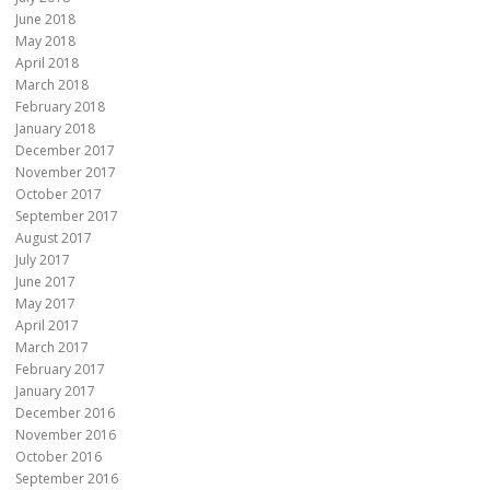
June 2018
May 2018
April 2018
March 2018
February 2018
January 2018
December 2017
November 2017
October 2017
September 2017
August 2017
July 2017
June 2017
May 2017
April 2017
March 2017
February 2017
January 2017
December 2016
November 2016
October 2016
September 2016