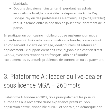
blackjack.
Options de paiement instantané : pendant les achats
impulsifs de Noël, la possibilité de déposer via Apple Pay,
Google Pay ou des portefeuilles électroniques (Skrill, Neteller)
réduit le temps entre la décision de jouer et le lancement de la
partie.
En pratique, un bon casino mobile propose également un mode
« low‑data » qui diminue la consommation de bande passante tout
en conservant la clarté de l’image, idéal pour les utilisateurs en
déplacement. Le support client doit être joignable via chat en direct
24 h/24, avec des réponses en français, afin de résoudre
rapidement les éventuels problèmes de connexion ou de paiement.
3. Plateforme A : leader du live‑dealer
sous licence MGA – 260 mots
Plateforme A, fondée en 2012, cible principalement les joueurs
européens à la recherche d’une expérience premium. Son
application native, disponible sur iOS et Android, se démarque par