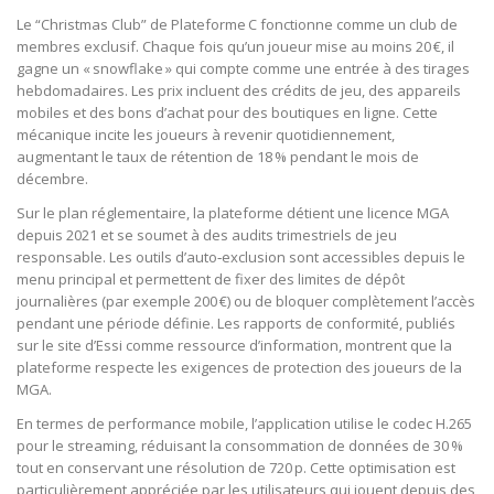
Le “Christmas Club” de Plateforme C fonctionne comme un club de
membres exclusif. Chaque fois qu’un joueur mise au moins 20 €, il
gagne un « snowflake » qui compte comme une entrée à des tirages
hebdomadaires. Les prix incluent des crédits de jeu, des appareils
mobiles et des bons d’achat pour des boutiques en ligne. Cette
mécanique incite les joueurs à revenir quotidiennement,
augmentant le taux de rétention de 18 % pendant le mois de
décembre.
Sur le plan réglementaire, la plateforme détient une licence MGA
depuis 2021 et se soumet à des audits trimestriels de jeu
responsable. Les outils d’auto‑exclusion sont accessibles depuis le
menu principal et permettent de fixer des limites de dépôt
journalières (par exemple 200 €) ou de bloquer complètement l’accès
pendant une période définie. Les rapports de conformité, publiés
sur le site d’Essi comme ressource d’information, montrent que la
plateforme respecte les exigences de protection des joueurs de la
MGA.
En termes de performance mobile, l’application utilise le codec H.265
pour le streaming, réduisant la consommation de données de 30 %
tout en conservant une résolution de 720 p. Cette optimisation est
particulièrement appréciée par les utilisateurs qui jouent depuis des