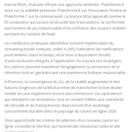
licence MGA, chacune offrant une approche distincte : Plateforme A
mise sur la stabilité premium, Plateforme B sur l’innovation festive et
Plateforme C sur la communauté. La licence MGA apparaît comme le
fil conducteur qui assure la sécurité des transactions, la conformité
aux normes de jeu responsable et la confiance des joueurs mobiles
pendant les soirées de Noël.
Les meilleures pratiques identifiées incluent l’optimisation du
streaming (mode compact, codec H.265), l’utilisation de notifications
push limitées dans le temps, et la mise à disposition d’outils
d’auto‑exclusion intégrés à l’application. En suivant ces stratégies,
les casinos peuvent maximiser l’engagement, la conversion et la
rétention tout en garantissant une expérience ludique responsable.
À l’horizon, la convergence du 5G, de la réalité augmentée et des
futures exigences de la MGA promet de transformer le live‑dealer
mobile en une expérience encore plus immersive. Les opérateurs
qui anticipent ces évolutions, tout en restant fidèles aux standards
de sécurité et de transparence, disposeront d’un avantage
concurrentiel durable dans le paysage du casino en ligne 2026.
Pour approfondir les critères de sélection d’un nouveau casino en
ligne, consultez le site Essi, qui recense des ressources utiles et des