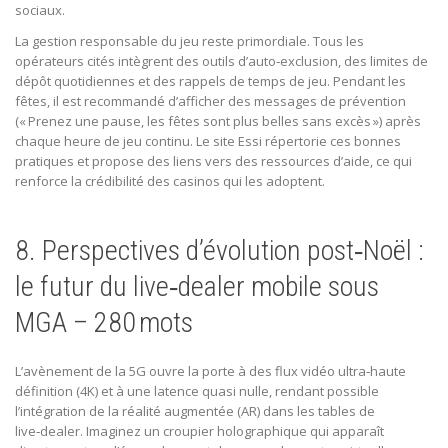
sociaux.
La gestion responsable du jeu reste primordiale. Tous les
opérateurs cités intègrent des outils d’auto‑exclusion, des limites de
dépôt quotidiennes et des rappels de temps de jeu. Pendant les
fêtes, il est recommandé d’afficher des messages de prévention
(« Prenez une pause, les fêtes sont plus belles sans excès ») après
chaque heure de jeu continu. Le site Essi répertorie ces bonnes
pratiques et propose des liens vers des ressources d’aide, ce qui
renforce la crédibilité des casinos qui les adoptent.
8. Perspectives d’évolution post‑Noël :
le futur du live‑dealer mobile sous
MGA – 280 mots
L’avènement de la 5G ouvre la porte à des flux vidéo ultra‑haute
définition (4K) et à une latence quasi nulle, rendant possible
l’intégration de la réalité augmentée (AR) dans les tables de
live‑dealer. Imaginez un croupier holographique qui apparaît