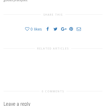
guides pratiques.
SHARE THIS
0
likes
RELATED ARTICLES
0 COMMENTS
Leave a reply