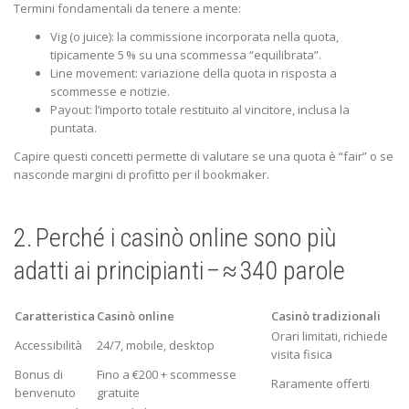
Termini fondamentali da tenere a mente:
Vig (o juice): la commissione incorporata nella quota,
tipicamente 5 % su una scommessa “equilibrata”.
Line movement: variazione della quota in risposta a
scommesse e notizie.
Payout: l’importo totale restituito al vincitore, inclusa la
puntata.
Capire questi concetti permette di valutare se una quota è “fair” o se
nasconde margini di profitto per il bookmaker.
2. Perché i casinò online sono più
adatti ai principianti – ≈ 340 parole
Caratteristica
Casinò online
Casinò tradizionali
Orari limitati, richiede
Accessibilità
24/7, mobile, desktop
visita fisica
Bonus di
Fino a €200 + scommesse
Raramente offerti
benvenuto
gratuite