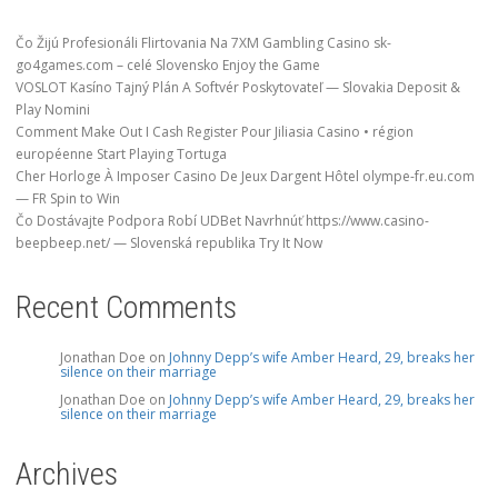
Čo Žijú Profesionáli Flirtovania Na 7XM Gambling Casino sk-
go4games.com – celé Slovensko Enjoy the Game
VOSLOT Kasíno Tajný Plán A Softvér Poskytovateľ — Slovakia Deposit &
Play Nomini
Comment Make Out I Cash Register Pour Jiliasia Casino • région
européenne Start Playing Tortuga
Cher Horloge À Imposer Casino De Jeux Dargent Hôtel olympe-fr.eu.com
— FR Spin to Win
Čo Dostávajte Podpora Robí UDBet Navrhnúť https://www.casino-
beepbeep.net/ — Slovenská republika Try It Now
Recent Comments
Jonathan Doe
on
Johnny Depp’s wife Amber Heard, 29, breaks her
silence on their marriage
Jonathan Doe
on
Johnny Depp’s wife Amber Heard, 29, breaks her
silence on their marriage
Archives