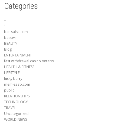
Categories
–
1
bar-salsa.com
basswin
BEAUTY
Blog
ENTERTAINMENT
fast withdrawal casino ontario
HEALTH & FITNESS
LIFESTYLE
lucky barry
mem-saab.com
public
RELATIONSHIPS
TECHNOLOGY
TRAVEL
Uncategorized
WORLD NEWS