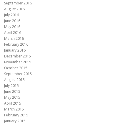
September 2016
August 2016
July 2016
June 2016
May 2016
April 2016
March 2016
February 2016
January 2016
December 2015
November 2015
October 2015
September 2015
August 2015
July 2015
June 2015
May 2015
April 2015
March 2015
February 2015
January 2015