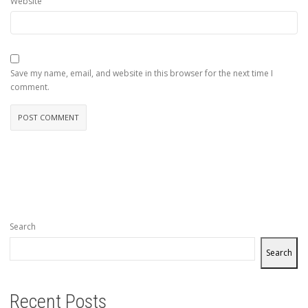
Website
Save my name, email, and website in this browser for the next time I
comment.
Search
Search
Recent Posts