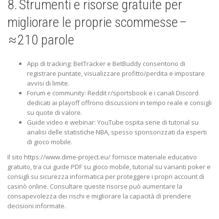
8. Strumenti e risorse gratuite per
migliorare le proprie scommesse –
≈ 210 parole
App di tracking: BetTracker e BetBuddy consentono di
registrare puntate, visualizzare profitto/perdita e impostare
avvisi di limite.
Forum e community: Reddit r/sportsbook e i canali Discord
dedicati ai playoff offrono discussioni in tempo reale e consigli
su quote di valore.
Guide video e webinar: YouTube ospita serie di tutorial su
analisi delle statistiche NBA, spesso sponsorizzati da esperti
di gioco mobile.
Il sito https://www.dime-project.eu/ fornisce materiale educativo
gratuito, tra cui guide PDF su gioco mobile, tutorial su varianti poker e
consigli su sicurezza informatica per proteggere i propri account di
casinò online. Consultare queste risorse può aumentare la
consapevolezza dei rischi e migliorare la capacità di prendere
decisioni informate.