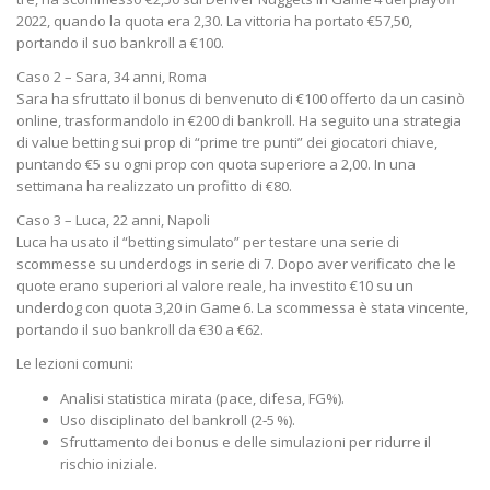
2022, quando la quota era 2,30. La vittoria ha portato €57,50,
portando il suo bankroll a €100.
Caso 2 – Sara, 34 anni, Roma
Sara ha sfruttato il bonus di benvenuto di €100 offerto da un casinò
online, trasformandolo in €200 di bankroll. Ha seguito una strategia
di value betting sui prop di “prime tre punti” dei giocatori chiave,
puntando €5 su ogni prop con quota superiore a 2,00. In una
settimana ha realizzato un profitto di €80.
Caso 3 – Luca, 22 anni, Napoli
Luca ha usato il “betting simulato” per testare una serie di
scommesse su underdogs in serie di 7. Dopo aver verificato che le
quote erano superiori al valore reale, ha investito €10 su un
underdog con quota 3,20 in Game 6. La scommessa è stata vincente,
portando il suo bankroll da €30 a €62.
Le lezioni comuni:
Analisi statistica mirata (pace, difesa, FG%).
Uso disciplinato del bankroll (2‑5 %).
Sfruttamento dei bonus e delle simulazioni per ridurre il
rischio iniziale.