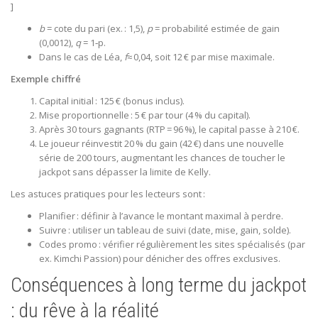
]
b
= cote du pari (ex. : 1,5),
p
= probabilité estimée de gain
(0,0012),
q
= 1‑p.
Dans le cas de Léa,
f
≈ 0,04, soit 12 € par mise maximale.
Exemple chiffré
Capital initial : 125 € (bonus inclus).
Mise proportionnelle : 5 € par tour (4 % du capital).
Après 30 tours gagnants (RTP = 96 %), le capital passe à 210 €.
Le joueur réinvestit 20 % du gain (42 €) dans une nouvelle
série de 200 tours, augmentant les chances de toucher le
jackpot sans dépasser la limite de Kelly.
Les astuces pratiques pour les lecteurs sont :
Planifier : définir à l’avance le montant maximal à perdre.
Suivre : utiliser un tableau de suivi (date, mise, gain, solde).
Codes promo : vérifier régulièrement les sites spécialisés (par
ex. Kimchi Passion) pour dénicher des offres exclusives.
Conséquences à long terme du jackpot
: du rêve à la réalité