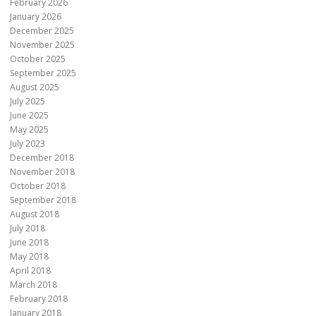
February 2026
January 2026
December 2025
November 2025
October 2025
September 2025
August 2025
July 2025
June 2025
May 2025
July 2023
December 2018
November 2018
October 2018
September 2018
August 2018
July 2018
June 2018
May 2018
April 2018
March 2018
February 2018
January 2018