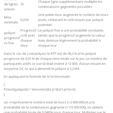
Chaque ligne supplémentaire multiplie les
de lignes
25
combinaisons gagnantes possibles
actives
Une petite mise augmente le nombre de tours
Mise
0,20 €
joués, réduisant le coût moyen par jackpot
minimale
potentiel
Progressif :
Le jackpot fixe a une probabilité constante,
Jackpot
croît avec
tandis que le progressif augmente la valeur
progressif
chaque
mais diminue légèrement la probabilité à
vs fixe
mise
chaque tour
Dans le cas de
Love Jackpot
, le RTP est de 96,2 % et le jackpot
progresse de 0,01 % de chaque mise totale sur le jeu. Le nombre de
participants actifs ce soir‑là était estimé à 12 000, chacun misant en
moyenne 2 €, ce qui a alimenté le jackpot à 3,2 M €.
En appliquant la formule de la loi binomiale :
[
P(\text{jackpot}) = \binom{n}{k} p^{k}(1-p)^{n-k}
]
où
n
représente le nombre total de tours (≈ 2 400 000) et
p
la
probabilité de la combinaison gagnante (≈ 1/5 000 000), on obtient
une probabilité brute de 0,048 % pour chaque tour. Multiplier par le