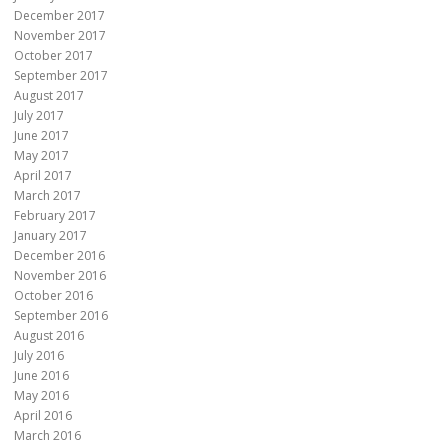
December 2017
November 2017
October 2017
September 2017
August 2017
July 2017
June 2017
May 2017
April 2017
March 2017
February 2017
January 2017
December 2016
November 2016
October 2016
September 2016
August 2016
July 2016
June 2016
May 2016
April 2016
March 2016