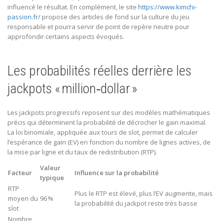
influencé le résultat. En complément, le site
https://www.kimchi-
passion.fr/
propose des articles de fond sur la culture du jeu
responsable et pourra servir de point de repère neutre pour
approfondir certains aspects évoqués.
Les probabilités réelles derrière les
jackpots « million‑dollar »
Les jackpots progressifs reposent sur des modèles mathématiques
précis qui déterminent la probabilité de décrocher le gain maximal.
La loi binomiale, appliquée aux tours de slot, permet de calculer
l’espérance de gain (EV) en fonction du nombre de lignes actives, de
la mise par ligne et du taux de redistribution (RTP).
Valeur
Facteur
Influence sur la probabilité
typique
RTP
Plus le RTP est élevé, plus l’EV augmente, mais
moyen du
96 %
la probabilité du jackpot reste très basse
slot
Nombre