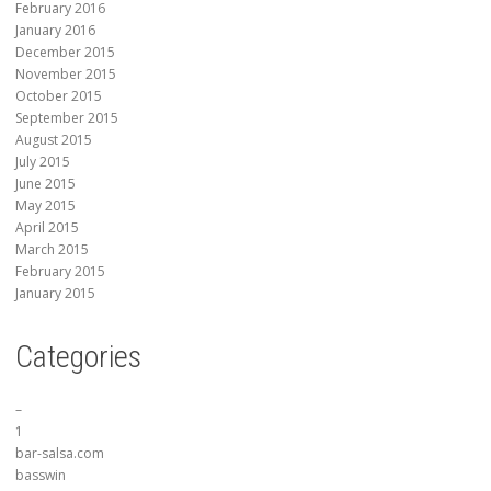
February 2016
January 2016
December 2015
November 2015
October 2015
September 2015
August 2015
July 2015
June 2015
May 2015
April 2015
March 2015
February 2015
January 2015
Categories
–
1
bar-salsa.com
basswin