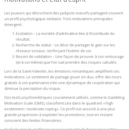
Les joueurs qui décrochent des jackpots massifs partagent souvent
un profil psychologique similaire. Trois motivations principales
émergent :
Excitation – La montée d’adrénaline liée à l’incertitude du
résultat.
Recherche de statut – Le désir de partager le gain sur les
réseaux sociaux, renforçant l’estime de soi.
Besoin de validation – Une façon de prouver à son entourage
(et à soi‑même) que l’on sait prendre des risques calculés.
Lors de la Saint‑Valentin, les émotions romantiques amplifient ces
motivations. Le sentiment de partage (jouer en duo, offrir des tours
gratuits à son partenaire) crée une dynamique de coopération qui
diminue la perception du risque.
Des tests psychométriques couramment utilisés, comme le Gambling
Motivation Scale (GMS), classifient Léa dans le quadrant « high
excitement / moderate coping ». Ce profil est associé à une plus
grande propension à exploiter les promotions, tout en restant
conscient des limites financières.