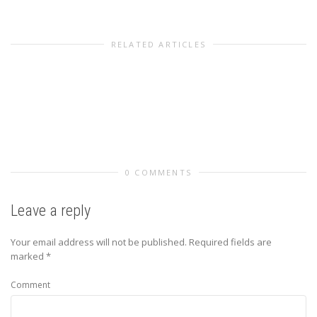
RELATED ARTICLES
0 COMMENTS
Leave a reply
Your email address will not be published.
Required fields are
marked
*
Comment