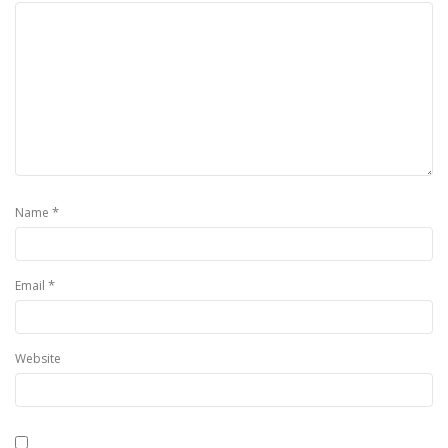
*
Name
*
Email
Website