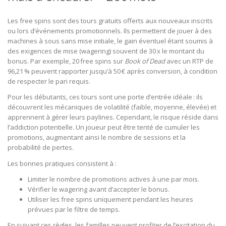
Les free spins sont des tours gratuits offerts aux nouveaux inscrits
ou lors d’événements promotionnels. Ils permettent de jouer à des
machines à sous sans mise initiale, le gain éventuel étant soumis à
des exigences de mise (wagering) souvent de 30 x le montant du
bonus. Par exemple, 20 free spins sur
Book of Dead
avec un RTP de
96,21 % peuvent rapporter jusqu’à 50 € après conversion, à condition
de respecter le pari requis.
Pour les débutants, ces tours sont une porte d’entrée idéale : ils
découvrent les mécaniques de volatilité (faible, moyenne, élevée) et
apprennent à gérer leurs paylines. Cependant, le risque réside dans
l’addiction potentielle. Un joueur peut être tenté de cumuler les
promotions, augmentant ainsi le nombre de sessions et la
probabilité de pertes.
Les bonnes pratiques consistent à :
Limiter le nombre de promotions actives à une par mois.
Vérifier le wagering avant d’accepter le bonus.
Utiliser les free spins uniquement pendant les heures
prévues par le filtre de temps.
En suivant ces règles, les familles peuvent profiter de l’excitation du