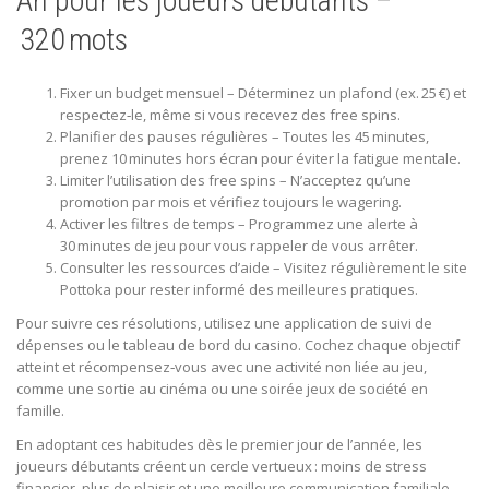
An pour les joueurs débutants –
320 mots
Fixer un budget mensuel – Déterminez un plafond (ex. 25 €) et
respectez‑le, même si vous recevez des free spins.
Planifier des pauses régulières – Toutes les 45 minutes,
prenez 10 minutes hors écran pour éviter la fatigue mentale.
Limiter l’utilisation des free spins – N’acceptez qu’une
promotion par mois et vérifiez toujours le wagering.
Activer les filtres de temps – Programmez une alerte à
30 minutes de jeu pour vous rappeler de vous arrêter.
Consulter les ressources d’aide – Visitez régulièrement le site
Pottoka pour rester informé des meilleures pratiques.
Pour suivre ces résolutions, utilisez une application de suivi de
dépenses ou le tableau de bord du casino. Cochez chaque objectif
atteint et récompensez‑vous avec une activité non liée au jeu,
comme une sortie au cinéma ou une soirée jeux de société en
famille.
En adoptant ces habitudes dès le premier jour de l’année, les
joueurs débutants créent un cercle vertueux : moins de stress
financier, plus de plaisir et une meilleure communication familiale