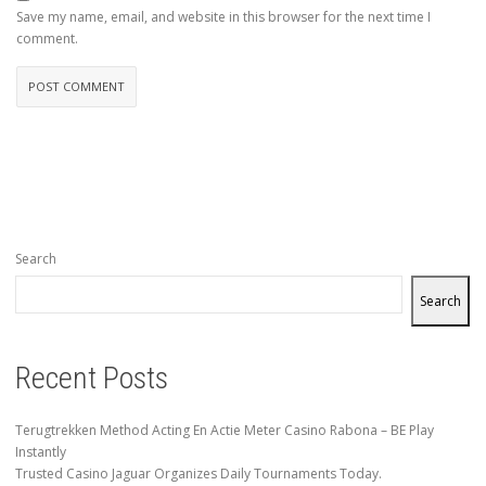
Save my name, email, and website in this browser for the next time I
comment.
Search
Search
Recent Posts
Terugtrekken Method Acting En Actie Meter Casino Rabona – BE Play
Instantly
Trusted Casino Jaguar Organizes Daily Tournaments Today.