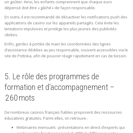
un goûter. Ainsi, les enfants comprennent que chaque euro
dépensé doit être « gâché » de façon responsable.
En outre, il est recommandé de désactiver les notifications push des
applications de casino sur les appareils partagés. Cela évite les
tentations impulsives et protège les plus jeunes des publicités
ciblées.
Enfin, gardez à portée de main les coordonnées des lignes
d’assistance dédiées au jeu responsable, souvent accessibles via le
site de Pottoka, afin de pouvoir réagir rapidement en cas de besoin.
5. Le rôle des programmes de
formation et d’accompagnement –
260 mots
De nombreux casinos français fiables proposent des ressources
éducatives gratuites. Parmi elles, on retrouve :
Webinaires mensuels : présentations en direct d’experts qui