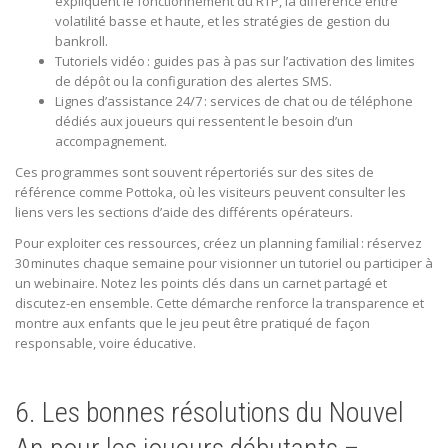
expliquent le fonctionnement du RTP, la différence entre
volatilité basse et haute, et les stratégies de gestion du
bankroll.
Tutoriels vidéo : guides pas à pas sur l’activation des limites
de dépôt ou la configuration des alertes SMS.
Lignes d’assistance 24/7 : services de chat ou de téléphone
dédiés aux joueurs qui ressentent le besoin d’un
accompagnement.
Ces programmes sont souvent répertoriés sur des sites de
référence comme Pottoka, où les visiteurs peuvent consulter les
liens vers les sections d’aide des différents opérateurs.
Pour exploiter ces ressources, créez un planning familial : réservez
30 minutes chaque semaine pour visionner un tutoriel ou participer à
un webinaire. Notez les points clés dans un carnet partagé et
discutez-en ensemble. Cette démarche renforce la transparence et
montre aux enfants que le jeu peut être pratiqué de façon
responsable, voire éducative.
6. Les bonnes résolutions du Nouvel