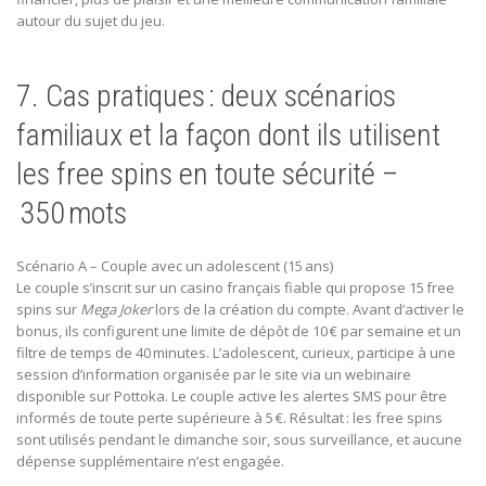
autour du sujet du jeu.
7. Cas pratiques : deux scénarios
familiaux et la façon dont ils utilisent
les free spins en toute sécurité –
350 mots
Scénario A – Couple avec un adolescent (15 ans)
Le couple s’inscrit sur un casino français fiable qui propose 15 free
spins sur
Mega Joker
lors de la création du compte. Avant d’activer le
bonus, ils configurent une limite de dépôt de 10 € par semaine et un
filtre de temps de 40 minutes. L’adolescent, curieux, participe à une
session d’information organisée par le site via un webinaire
disponible sur Pottoka. Le couple active les alertes SMS pour être
informés de toute perte supérieure à 5 €. Résultat : les free spins
sont utilisés pendant le dimanche soir, sous surveillance, et aucune
dépense supplémentaire n’est engagée.