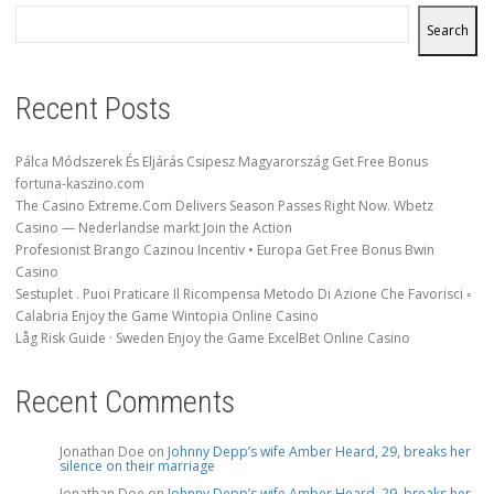
Search
Recent Posts
Pálca Módszerek És Eljárás Csipesz Magyarország Get Free Bonus
fortuna-kaszino.com
The Casino Extreme.Com Delivers Season Passes Right Now. Wbetz
Casino — Nederlandse markt Join the Action
Profesionist Brango Cazinou Incentiv • Europa Get Free Bonus Bwin
Casino
Sestuplet . Puoi Praticare Il Ricompensa Metodo Di Azione Che Favorisci ◦
Calabria Enjoy the Game Wintopia Online Casino
Låg Risk Guide · Sweden Enjoy the Game ExcelBet Online Casino
Recent Comments
Jonathan Doe
on
Johnny Depp’s wife Amber Heard, 29, breaks her
silence on their marriage
Jonathan Doe
on
Johnny Depp’s wife Amber Heard, 29, breaks her