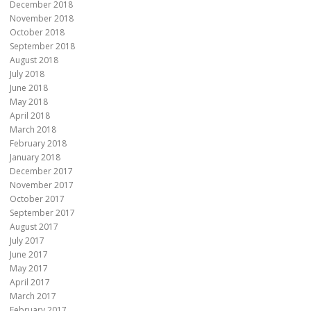
December 2018
November 2018
October 2018
September 2018
August 2018
July 2018
June 2018
May 2018
April 2018
March 2018
February 2018
January 2018
December 2017
November 2017
October 2017
September 2017
August 2017
July 2017
June 2017
May 2017
April 2017
March 2017
February 2017