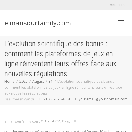
Contact us
elmansourfamily.com
Toggl
L’évolution scientifique des bonus :
comment les plateformes de jeux en
navig
ligne réinventent leurs offres face aux
nouvelles régulations
Home
2025
August
31
L’évolution scientifique des bonus :
comment les plateformes de jeux en ligne réinventent leurs offres face
aux nouvelles régulations
feel free to call us
+91.33.26789234
youremail@yourdomain.com
,
,
,
Blog
0
elmansourfamily.com
31 August 2025
Les dernières années ont vu une vague de réformes législatives qui