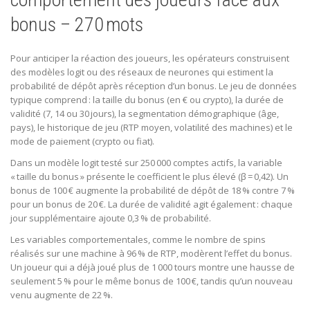
bonus – 270 mots
Pour anticiper la réaction des joueurs, les opérateurs construisent
des modèles logit ou des réseaux de neurones qui estiment la
probabilité de dépôt après réception d’un bonus. Le jeu de données
typique comprend : la taille du bonus (en € ou crypto), la durée de
validité (7, 14 ou 30 jours), la segmentation démographique (âge,
pays), le historique de jeu (RTP moyen, volatilité des machines) et le
mode de paiement (crypto ou fiat).
Dans un modèle logit testé sur 250 000 comptes actifs, la variable
« taille du bonus » présente le coefficient le plus élevé (β = 0,42). Un
bonus de 100 € augmente la probabilité de dépôt de 18 % contre 7 %
pour un bonus de 20 €. La durée de validité agit également : chaque
jour supplémentaire ajoute 0,3 % de probabilité.
Les variables comportementales, comme le nombre de spins
réalisés sur une machine à 96 % de RTP, modèrent l’effet du bonus.
Un joueur qui a déjà joué plus de 1 000 tours montre une hausse de
seulement 5 % pour le même bonus de 100 €, tandis qu’un nouveau
venu augmente de 22 %.