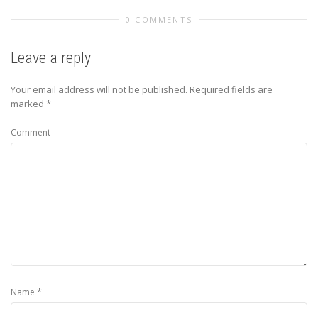
0 COMMENTS
Leave a reply
Your email address will not be published.
Required fields are
marked
*
Comment
*
Name