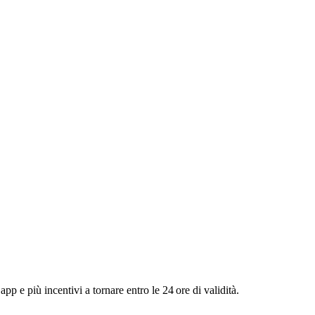
pp e più incentivi a tornare entro le 24 ore di validità.