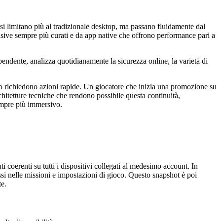
 si limitano più al tradizionale desktop, ma passano fluidamente dal
nsive sempre più curati e da app native che offrono performance pari a
ipendente, analizza quotidianamente la sicurezza online, la varietà di
so richiedono azioni rapide. Un giocatore che inizia una promozione su
hitetture tecniche che rendono possibile questa continuità,
empre più immersivo.
 coerenti su tutti i dispositivi collegati al medesimo account. In
essi nelle missioni e impostazioni di gioco. Questo snapshot è poi
te.