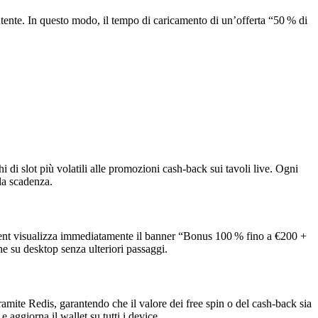
utente. In questo modo, il tempo di caricamento di un’offerta “50 % di
 di slot più volatili alle promozioni cash‑back sui tavoli live. Ogni
 la scadenza.
 client visualizza immediatamente il banner “Bonus 100 % fino a €200 +
che su desktop senza ulteriori passaggi.
ramite Redis, garantendo che il valore dei free spin o del cash‑back sia
e aggiorna il wallet su tutti i device.