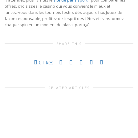
offres, choisissez le casino qui vous convient le mieux et
lancez‑vous dans les tournois festifs dès aujourd’hui. Jouez de
façon responsable, profitez de l’esprit des fêtes et transformez
chaque spin en un moment de plaisir partagé.
SHARE THIS
0
likes
RELATED ARTICLES