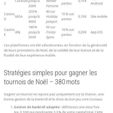
Curacao
jusqu’à
Winter
0,15 €
C
pertes
Android
200 €
Fortune
250 %
40 sur
Casino
15 % sur
MGA
jusqu’à
Holiday
0,10 €
Site mobile
D
pertes
400 €
Jackpot
180 %
30 sur
Casino
10 % sur
ANJ
jusqu’à
Frosty
0,20 €
App iOS
E
pertes
350 €
Spins
Ces plateformes ont été sélectionnées en fonction de la générosité
de leurs promotions de Noël, de la solidité de leur licence et de la
fluidité de leur expérience mobile.
Stratégies simples pour gagner les
tournois de Noël – 380 mots
Gagner un tournoi ne repose pas uniquement sur la chance ; une
bonne gestion de la bankroll et le choix du bon jeu sont cruciaux.
Gestion de bankroll adaptée
: définissez une mise fixe
(ex. 0,10 €) qui représente 2‑3 % de votre capital total. Cette