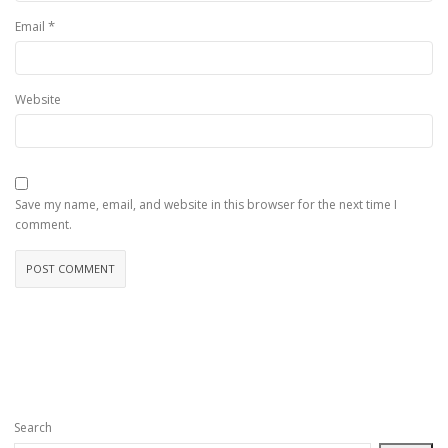
*
Email
Website
Save my name, email, and website in this browser for the next time I
comment.
Search