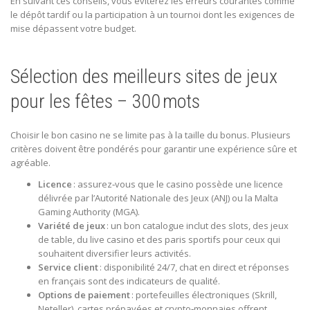
En suivant ces conseils, vous éviterez les erreurs courantes comme
le dépôt tardif ou la participation à un tournoi dont les exigences de
mise dépassent votre budget.
Sélection des meilleurs sites de jeux
pour les fêtes – 300 mots
Choisir le bon casino ne se limite pas à la taille du bonus. Plusieurs
critères doivent être pondérés pour garantir une expérience sûre et
agréable.
Licence
: assurez‑vous que le casino possède une licence
délivrée par l’Autorité Nationale des Jeux (ANJ) ou la Malta
Gaming Authority (MGA).
Variété de jeux
: un bon catalogue inclut des slots, des jeux
de table, du live casino et des paris sportifs pour ceux qui
souhaitent diversifier leurs activités.
Service client
: disponibilité 24/7, chat en direct et réponses
en français sont des indicateurs de qualité.
Options de paiement
: portefeuilles électroniques (Skrill,
Neteller), cartes prépayées et crypto‑monnaies offrent