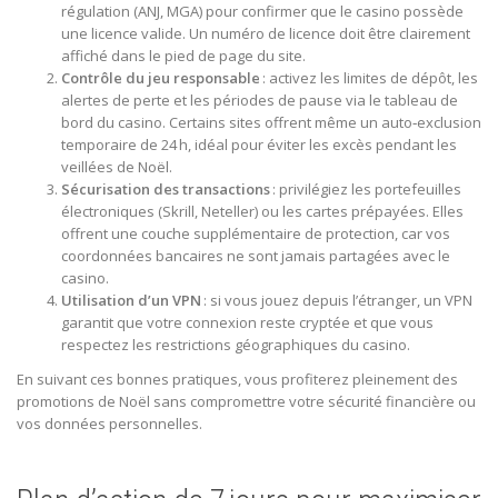
régulation (ANJ, MGA) pour confirmer que le casino possède
une licence valide. Un numéro de licence doit être clairement
affiché dans le pied de page du site.
Contrôle du jeu responsable
: activez les limites de dépôt, les
alertes de perte et les périodes de pause via le tableau de
bord du casino. Certains sites offrent même un auto‑exclusion
temporaire de 24 h, idéal pour éviter les excès pendant les
veillées de Noël.
Sécurisation des transactions
: privilégiez les portefeuilles
électroniques (Skrill, Neteller) ou les cartes prépayées. Elles
offrent une couche supplémentaire de protection, car vos
coordonnées bancaires ne sont jamais partagées avec le
casino.
Utilisation d’un VPN
: si vous jouez depuis l’étranger, un VPN
garantit que votre connexion reste cryptée et que vous
respectez les restrictions géographiques du casino.
En suivant ces bonnes pratiques, vous profiterez pleinement des
promotions de Noël sans compromettre votre sécurité financière ou
vos données personnelles.