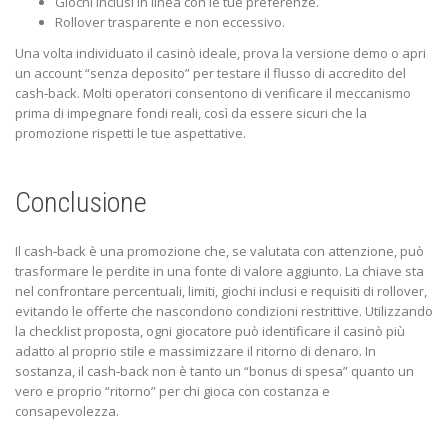
Giochi inclusi in linea con le tue preferenze.
Rollover trasparente e non eccessivo.
Una volta individuato il casinò ideale, prova la versione demo o apri
un account “senza deposito” per testare il flusso di accredito del
cash‑back. Molti operatori consentono di verificare il meccanismo
prima di impegnare fondi reali, così da essere sicuri che la
promozione rispetti le tue aspettative.
Conclusione
Il cash‑back è una promozione che, se valutata con attenzione, può
trasformare le perdite in una fonte di valore aggiunto. La chiave sta
nel confrontare percentuali, limiti, giochi inclusi e requisiti di rollover,
evitando le offerte che nascondono condizioni restrittive. Utilizzando
la checklist proposta, ogni giocatore può identificare il casinò più
adatto al proprio stile e massimizzare il ritorno di denaro. In
sostanza, il cash‑back non è tanto un “bonus di spesa” quanto un
vero e proprio “ritorno” per chi gioca con costanza e
consapevolezza.