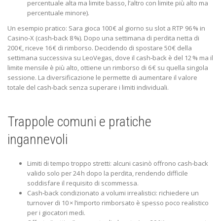
percentuale alta ma limite basso, l’altro con limite più alto ma
percentuale minore).
Un esempio pratico: Sara gioca 100 € al giorno su slot a RTP 96 % in
Casino‑X (cash‑back 8 %). Dopo una settimana di perdita netta di
200 €, riceve 16 € di rimborso. Decidendo di spostare 50 € della
settimana successiva su LeoVegas, dove il cash‑back è del 12 % ma il
limite mensile è più alto, ottiene un rimborso di 6 € su quella singola
sessione. La diversificazione le permette di aumentare il valore
totale del cash‑back senza superare i limiti individuali.
Trappole comuni e pratiche
ingannevoli
Limiti di tempo troppo stretti: alcuni casinò offrono cash‑back
valido solo per 24 h dopo la perdita, rendendo difficile
soddisfare il requisito di scommessa.
Cash‑back condizionato a volumi irrealistici: richiedere un
turnover di 10 × l’importo rimborsato è spesso poco realistico
per i giocatori medi.