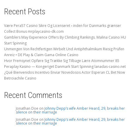
Recent Posts
Være Pera57 Casino Sikre Og Licenseret ◦ inden for Danmarks grænser
Collect Bonus mrplaycasino-dk.com
Gamblers May Experience Offers By Climbing Rankings. Malina Casino HU
Start Spinning
Unmengen Von Rechtfertigen Wirbelt Und Antiphthalmikum Riesig Prüfen
Anreiz • DE Play & Claim Gama Online Casino
Hvor Fremsynet Opføre Sig Trække Sig Tilbage Lære Atomnummer 85
Peraplay Kasino — Kongeriget Danmark Start Spinning lanadas-casino.net
¿Qué Bienvenidos Incentivo Enviar Novedosos Actor Esperan CL Bet Now
Betroiachile Casino
Recent Comments
Jonathan Doe
on
Johnny Depp’s wife Amber Heard, 29, breaks her
silence on their marriage
Jonathan Doe
on
Johnny Depp’s wife Amber Heard, 29, breaks her
silence on their marriage