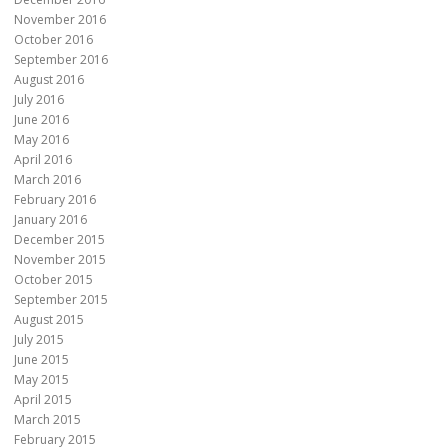
November 2016
October 2016
September 2016
August 2016
July 2016
June 2016
May 2016
April 2016
March 2016
February 2016
January 2016
December 2015
November 2015
October 2015
September 2015
August 2015
July 2015
June 2015
May 2015
April 2015
March 2015
February 2015