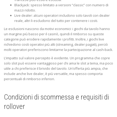
Blackjack: spesso limitato a versioni “classic” con numero di
mazzi ridotto.
Live dealer: alcuni operatori includono solo tavoli con dealer
reale, altri li escludono del tutto per contenere i costi.
Le esclusioni nascono da motivi economici: i giochi da tavolo hanno
un margine più basso per il casinò, quindi il rimborso su queste
categorie può erodere rapidamente i profitti. Inoltre, i giochi live
richiedono costi operativi più alti (streaming, dealer pagati), perciò
molti operatori preferiscono limitarne la partecipazione al cash‑back.
L’impatto sul valore percepito è evidente. Un programma che copre
solo slot può essere vantaggioso per chi ama le slot a tema, ma poco
utile a chi preferisce il brivido del tavolo. Un’offerta più ampia, che
include anche live dealer, è più versatile, ma spesso comporta
percentuali di rimborso inferiori.
Condizioni di scommessa e requisiti di
rollover