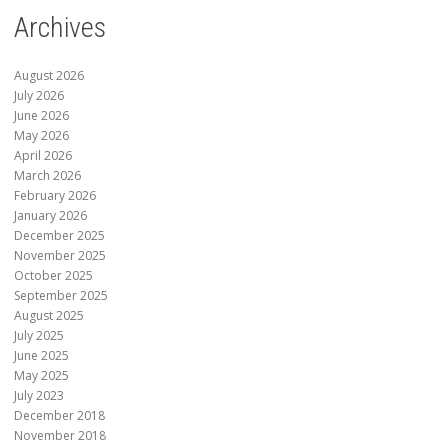
Archives
August 2026
July 2026
June 2026
May 2026
April 2026
March 2026
February 2026
January 2026
December 2025
November 2025
October 2025
September 2025
August 2025
July 2025
June 2025
May 2025
July 2023
December 2018
November 2018