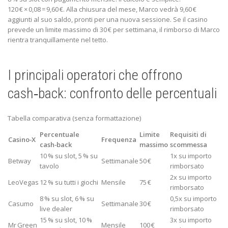
120 € × 0,08 = 9,60 €. Alla chiusura del mese, Marco vedrà 9,60 €
aggiunti al suo saldo, pronti per una nuova sessione. Se il casino
prevede un limite massimo di 30 € per settimana, il rimborso di Marco
rientra tranquillamente nel tetto.
I principali operatori che offrono
cash‑back: confronto delle percentuali
Tabella comparativa (senza formattazione)
Percentuale
Limite
Requisiti di
Casino‑X
Frequenza
cash‑back
massimo
scommessa
10 % su slot, 5 % su
1x su importo
Betway
Settimanale
50 €
tavolo
rimborsato
2x su importo
LeoVegas
12 % su tutti i giochi
Mensile
75 €
rimborsato
8 % su slot, 6 % su
0,5x su importo
Casumo
Settimanale
30 €
live dealer
rimborsato
15 % su slot, 10 %
3x su importo
Mr Green
Mensile
100 €