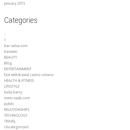
January 2015
Categories
–
1
bar-salsa.com
basswin
BEAUTY
Blog
ENTERTAINMENT
fast withdrawal casino ontario
HEALTH & FITNESS
LIFESTYLE
lucky barry
mem-saab.com
public
RELATIONSHIPS
TECHNOLOGY
TRAVEL
Uncategorized