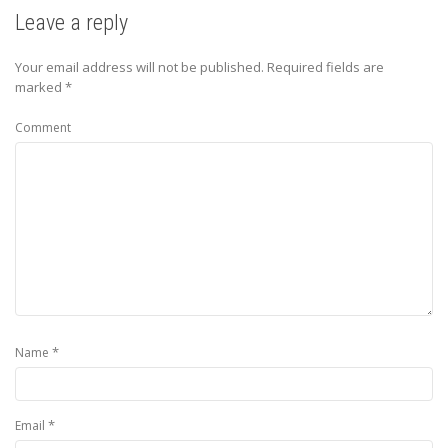
Leave a reply
Your email address will not be published.
Required fields are
marked
*
Comment
*
Name
*
Email