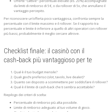
Offerte “cattive”: percentuali elevate (es. 20 %) accompagnate
da limiti di rimborso di 5 €, o da rollover di 5x, che annullano il
vantaggio percepito.
Per riconoscere un’offerta poco vantaggiosa, confronta sempre la
percentuale con il limite massimo e il rollover. Se il rapporto tra
percentuale e limite è inferiore a quello di altri operatori con rollover
più bassi, probabilmente è meglio cercare altrove.
Checklist finale: il casinò con il
cash‑back più vantaggioso per te
Qual è il tuo budget mensile?
Quali giochi preferisci (slot, tavolo, live dealer)?
Quanto sei disposto a scommettere per soddisfare il rollover?
Qual è il limite di cash‑back che ti sembra accettabile?
Riepilogo dei criteri di scelta:
Percentuale di rimborso più alta possibile.
Limite di rimborso adeguato al tuo volume di gioco.