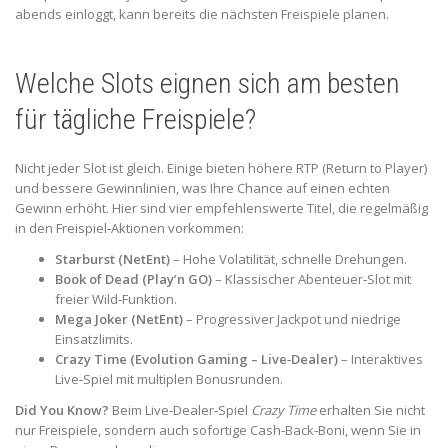
abends einloggt, kann bereits die nächsten Freispiele planen.
Welche Slots eignen sich am besten
für tägliche Freispiele?
Nicht jeder Slot ist gleich. Einige bieten höhere RTP (Return to Player)
und bessere Gewinnlinien, was Ihre Chance auf einen echten
Gewinn erhöht. Hier sind vier empfehlenswerte Titel, die regelmäßig
in den Freispiel‑Aktionen vorkommen:
Starburst (NetEnt)
– Hohe Volatilität, schnelle Drehungen.
Book of Dead (Play’n GO)
– Klassischer Abenteuer‑Slot mit
freier Wild‑Funktion.
Mega Joker (NetEnt)
– Progressiver Jackpot und niedrige
Einsatzlimits.
Crazy Time (Evolution Gaming – Live‑Dealer)
– Interaktives
Live‑Spiel mit multiplen Bonusrunden.
Did You Know?
Beim Live‑Dealer‑Spiel
Crazy Time
erhalten Sie nicht
nur Freispiele, sondern auch sofortige Cash‑Back‑Boni, wenn Sie in