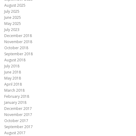
August 2025
July 2025
June 2025
May 2025
July 2023
December 2018
November 2018
October 2018
September 2018
August 2018
July 2018
June 2018
May 2018
April 2018
March 2018
February 2018
January 2018
December 2017
November 2017
October 2017
September 2017
August 2017