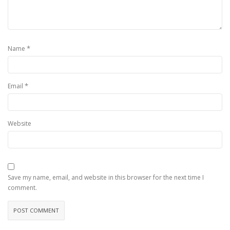
*
Name
*
Email
Website
Save my name, email, and website in this browser for the next time I
comment.