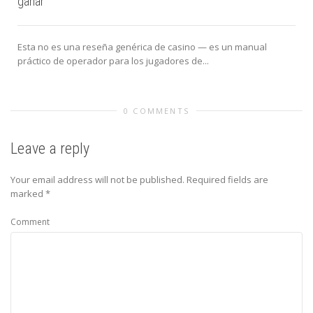
ganar
Esta no es una reseña genérica de casino — es un manual
práctico de operador para los jugadores de...
0 COMMENTS
Leave a reply
Your email address will not be published.
Required fields are
marked
*
Comment