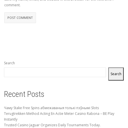
comment.
Search
Search
Recent Posts
Чаму Stake Free Spins абмежаваныя толькі пэўнымі Slots
Terugtrekken Method Acting En Actie Meter Casino Rabona – BE Play
Instantly
Trusted Casino Jaguar Organizes Daily Tournaments Today.