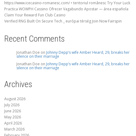
https://www.icecasino-romanesc.com/ • teritoriul românesc Try Your Luck
Practica WOWPH Cassino Ofrecer Vagabundo Apostar — área española
Claim Your Reward Fun Club Casino
Verified RNG Built On Secure Tech _ európai térség Join Now Fairspin
Recent Comments
Jonathan Doe
on
Johnny Depp’s wife Amber Heard, 29, breaks her
silence on their marriage
Jonathan Doe
on
Johnny Depp’s wife Amber Heard, 29, breaks her
silence on their marriage
Archives
August 2026
July 2026
June 2026
May 2026
April 2026
March 2026
February 2026