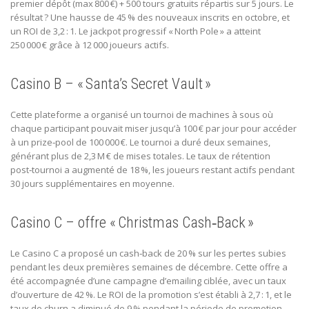
premier dépôt (max 800 €) + 500 tours gratuits répartis sur 5 jours. Le
résultat ? Une hausse de 45 % des nouveaux inscrits en octobre, et
un ROI de 3,2 : 1. Le jackpot progressif « North Pole » a atteint
250 000 € grâce à 12 000 joueurs actifs.
Casino B – « Santa’s Secret Vault »
Cette plateforme a organisé un tournoi de machines à sous où
chaque participant pouvait miser jusqu’à 100 € par jour pour accéder
à un prize‑pool de 100 000 €. Le tournoi a duré deux semaines,
générant plus de 2,3 M € de mises totales. Le taux de rétention
post‑tournoi a augmenté de 18 %, les joueurs restant actifs pendant
30 jours supplémentaires en moyenne.
Casino C – offre « Christmas Cash‑Back »
Le Casino C a proposé un cash‑back de 20 % sur les pertes subies
pendant les deux premières semaines de décembre. Cette offre a
été accompagnée d’une campagne d’emailing ciblée, avec un taux
d’ouverture de 42 %. Le ROI de la promotion s’est établi à 2,7 : 1, et le
taux de churn a diminué de 9 % pendant la période de promotion.