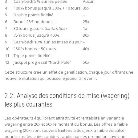
3
Cash‑back 5 % sur les pertes
Aucun
4
100 % bonus jusqu’à 300 € + 10 tours
35x
5
Double points fidélité
–
6
Bonus 25 € no‑deposit
25x
7
30 tours gratuits
Santa’s Spin
1x
8
75 % bonus jusqu’à 400 €
30x
9
Cash‑back 10 % sur les mises du jour
–
10
150 % bonus + 50 tours
40x
11
Triple points fidélité
–
12
Jackpot progressif “North Pole”
50x
Cette structure crée un effet de gamification, chaque jour offrant une
nouvelle incitation qui pousse le joueur à revenir.
2.2. Analyse des conditions de mise (wagering)
les plus courantes
Les opérateurs équilibrent attractivité et rentabilité en variant le
wagering entre 20x et 50x le montant du bonus. Les offres à faible
wagering (20x) sont souvent limitées à des jeux à faible volatilité
pour limiter les gains rapides, tandis que les promotions avec un