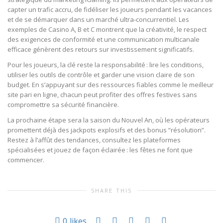
capter un trafic accru, de fidéliser les joueurs pendant les vacances
et de se démarquer dans un marché ultra‑concurrentiel. Les
exemples de Casino A, B et C montrent que la créativité, le respect
des exigences de conformité et une communication multicanale
efficace génèrent des retours sur investissement significatifs.
Pour les joueurs, la clé reste la responsabilité : lire les conditions,
utiliser les outils de contrôle et garder une vision claire de son
budget. En s’appuyant sur des ressources fiables comme le meilleur
site pari en ligne, chacun peut profiter des offres festives sans
compromettre sa sécurité financière.
La prochaine étape sera la saison du Nouvel An, où les opérateurs
promettent déjà des jackpots explosifs et des bonus “résolution”.
Restez à l’affût des tendances, consultez les plateformes
spécialisées et jouez de façon éclairée : les fêtes ne font que
commencer.
SHARE THIS
0
likes