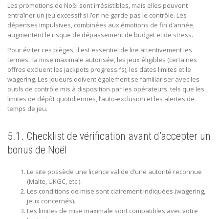
Les promotions de Noël sont irrésistibles, mais elles peuvent
entraîner un jeu excessif si l’on ne garde pas le contrôle. Les
dépenses impulsives, combinées aux émotions de fin d’année,
augmentent le risque de dépassement de budget et de stress.
Pour éviter ces pièges, il est essentiel de lire attentivement les
termes : la mise maximale autorisée, les jeux éligibles (certaines
offres excluent les jackpots progressifs), les dates limites et le
wagering. Les joueurs doivent également se familiariser avec les
outils de contrôle mis à disposition par les opérateurs, tels que les
limites de dépôt quotidiennes, l’auto‑exclusion et les alertes de
temps de jeu.
5.1. Checklist de vérification avant d’accepter un
bonus de Noël
Le site possède une licence valide d’une autorité reconnue
(Malte, UKGC, etc.).
Les conditions de mise sont clairement indiquées (wagering,
jeux concernés).
Les limites de mise maximale sont compatibles avec votre