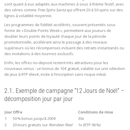
sont quant à eux adaptés aux machines à sous à thème festif, avec
des séries comme
Free Spins Santa
qui offrent 20 à 50 spins sur des
lignes à volatilité moyenne.
Les programmes de fidélité accélérés, souvent présentés sous
forme de « Double Points Week », permettent aux joueurs de
doubler leurs points de loyauté chaque jour de la période
promotionnelle, accélérant ainsi le passage à des niveaux
supérieurs où les récompenses incluent des retraits instantanés ou
des invitations à des tournois exclusifs.
Enfin, les offres no‑deposit restent très attractives pour les
nouveaux venus : un bonus de 10 € gratuit, valable sur une sélection
de jeux à RTP élevé, incite à l’inscription sans risque initial.
2.1. Exemple de campagne “12 Jours de Noël” –
décomposition jour par jour
Jour
Offre
Conditions de mise
1
50 % bonus jusqu’à 200 €
30x
2
20 tours gratuits sur
Reindeer Reel
1x (RTP 96 %)