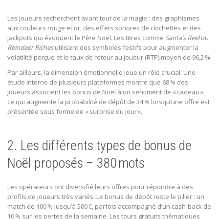
Les joueurs recherchent avant tout de la magie : des graphismes
aux couleurs rouge et or, des effets sonores de clochettes et des
jackpots qui évoquent le Père Noël. Les titres comme
Santa’s Reel
ou
Reindeer Riches
utilisent des symboles festifs pour augmenter la
volatilité perçue et le taux de retour au joueur (RTP) moyen de 96,2 %.
Par ailleurs, la dimension émotionnelle joue un rôle crucial. Une
étude interne de plusieurs plateformes montre que 68 % des
joueurs associent les bonus de Noël à un sentiment de « cadeau »,
ce qui augmente la probabilité de dépôt de 34 % lorsqu’une offre est
présentée sous forme de « surprise du jour ».
2. Les différents types de bonus de
Noël proposés – 380 mots
Les opérateurs ont diversifié leurs offres pour répondre à des
profils de joueurs très variés. Le bonus de dépôt reste le pilier : un
match de 100 % jusqu’à 500 €, parfois accompagné d’un cash‑back de
10 % sur les pertes de la semaine. Les tours gratuits thématiques