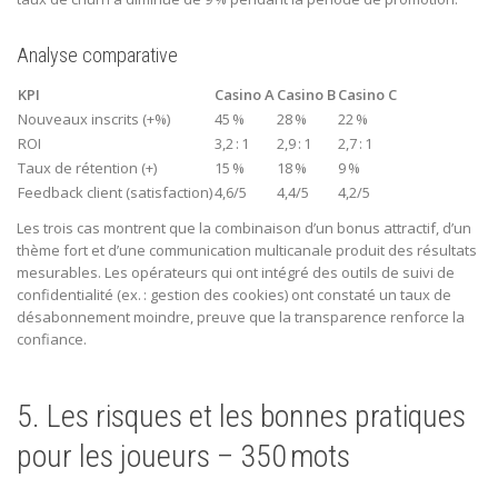
Analyse comparative
KPI
Casino A
Casino B
Casino C
Nouveaux inscrits (+%)
45 %
28 %
22 %
ROI
3,2 : 1
2,9 : 1
2,7 : 1
Taux de rétention (+)
15 %
18 %
9 %
Feedback client (satisfaction)
4,6/5
4,4/5
4,2/5
Les trois cas montrent que la combinaison d’un bonus attractif, d’un
thème fort et d’une communication multicanale produit des résultats
mesurables. Les opérateurs qui ont intégré des outils de suivi de
confidentialité (ex. : gestion des cookies) ont constaté un taux de
désabonnement moindre, preuve que la transparence renforce la
confiance.
5. Les risques et les bonnes pratiques
pour les joueurs – 350 mots