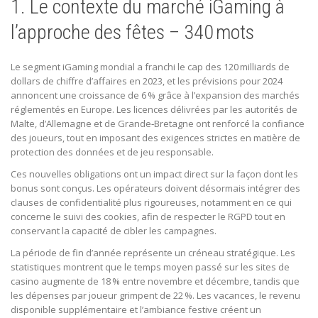
1. Le contexte du marché iGaming à
l’approche des fêtes – 340 mots
Le segment iGaming mondial a franchi le cap des 120 milliards de
dollars de chiffre d’affaires en 2023, et les prévisions pour 2024
annoncent une croissance de 6 % grâce à l’expansion des marchés
réglementés en Europe. Les licences délivrées par les autorités de
Malte, d’Allemagne et de Grande‑Bretagne ont renforcé la confiance
des joueurs, tout en imposant des exigences strictes en matière de
protection des données et de jeu responsable.
Ces nouvelles obligations ont un impact direct sur la façon dont les
bonus sont conçus. Les opérateurs doivent désormais intégrer des
clauses de confidentialité plus rigoureuses, notamment en ce qui
concerne le suivi des cookies, afin de respecter le RGPD tout en
conservant la capacité de cibler les campagnes.
La période de fin d’année représente un créneau stratégique. Les
statistiques montrent que le temps moyen passé sur les sites de
casino augmente de 18 % entre novembre et décembre, tandis que
les dépenses par joueur grimpent de 22 %. Les vacances, le revenu
disponible supplémentaire et l’ambiance festive créent un