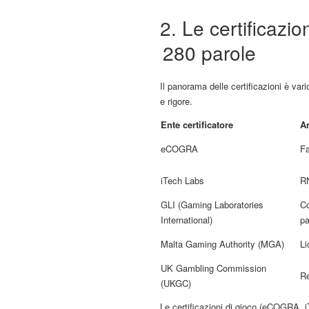
2. Le certificazio
280 parole
Il panorama delle certificazioni è va
e rigore.
Ente certificatore
A
eCOGRA
Fa
iTech Labs
RN
GLI (Gaming Laboratories
Co
International)
p
Malta Gaming Authority (MGA)
Li
UK Gambling Commission
R
(UKGC)
Le certificazioni di gioco (eCOGRA, iT