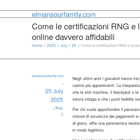
elmansourfamily.com
Come le certificazioni RNG e 
online davvero affidabili
Home
2025
July
25
Come le certificazioni RNG e la si
elmansourfamily.com
Negli ultimi anni i giocatori hanno in
,
casino più appariscenti. La traspare
25 July
che le slot machine, il blackjack o la
2025
senza intoppi e che i punti fedeltà 
,
,
Blog
Per chi vuole approfondire il panora
0
misure di sicurezza dei pagamenti si
di gioco, offre una panoramica neutra 
in modo legittimo.