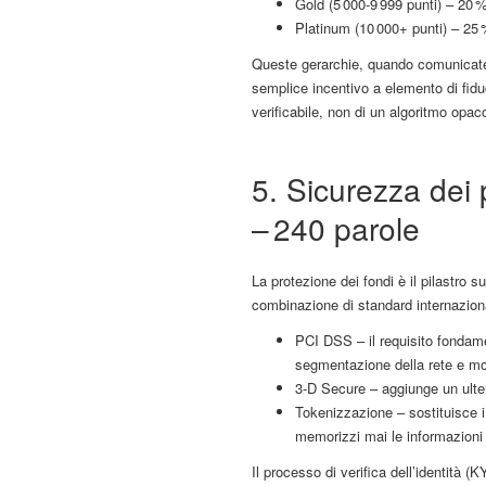
Gold (5 000‑9 999 punti) – 20 %
Platinum (10 000+ punti) – 25 
Queste gerarchie, quando comunicate
semplice incentivo a elemento di fiduc
verificabile, non di un algoritmo opac
5. Sicurezza dei
– 240 parole
La protezione dei fondi è il pilastro s
combinazione di standard internaziona
PCI DSS – il requisito fondamen
segmentazione della rete e mon
3‑D Secure – aggiunge un ulteri
Tokenizzazione – sostituisce i
memorizzi mai le informazioni 
Il processo di verifica dell’identità (