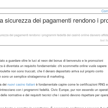
Com
la sicurezza dei pagamenti rendono i pr
curezza dei pagamenti rendono i programmi fedeltà dei casinò online davvero affida
feel f
iziato a guardare oltre le luci al neon dei bonus di benvenuto e le promozioni
nza è diventata un requisito fondamentale: chi scommette online vuole sapere
 roulette non sono truccati, che il denaro depositato arriva sul proprio conto
non sono un semplice stratagemma di marketing.
ma dei
nuovi casino italiani
è fondamentale capire come le certificazioni RNG e
 intrecciano con i programmi fedeltà. Civic Europe, pur non essendo un operat
delle normative e dei requisiti tecnici che i casinò devono rispettare per oper