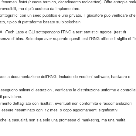
enomeni fisici (rumore termico, decadimento radioattivo). Offre entropia real
revedibili, ma è più costoso da implementare.
ittografici con un seed pubblico e uno privato. Il giocatore può verificare che 
ato, tipico di piattaforme basate su blockchain.
, iTech Labs e GLI sottopongono l’RNG a test statistici rigorosi (test di
enza di bias. Solo dopo aver superato questi test l’RNG ottiene il sigillo di “fa
nisce la documentazione dell’RNG, includendo versioni software, hardware e
r eseguono milioni di estrazioni, verificano la distribuzione uniforme e controll
i previsione.
mento dettagliato con risultati, eventuali non conformità e raccomandazioni.
essere riesaminato ogni 12 mesi o dopo aggiornamenti significativi.
 che la casualità non sia solo una promessa di marketing, ma una realtà