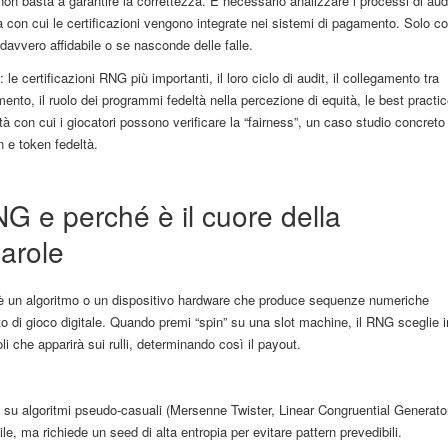
on basta a garantire la correttezza. È necessario analizzare i processi di audi
tà con cui le certificazioni vengono integrate nei sistemi di pagamento. Solo co
davvero affidabile o se nasconde delle falle.
le certificazioni RNG più importanti, il loro ciclo di audit, il collegamento tra
nto, il ruolo dei programmi fedeltà nella percezione di equità, le best practi
à con cui i giocatori possono verificare la “fairness”, un caso studio concreto
n e token fedeltà.
NG e perché è il cuore della
parole
 un algoritmo o un dispositivo hardware che produce sequenze numeriche
tato di gioco digitale. Quando premi “spin” su una slot machine, il RNG sceglie i
 che apparirà sui rulli, determinando così il payout.
u algoritmi pseudo‑casuali (Mersenne Twister, Linear Congruential Generator
le, ma richiede un seed di alta entropia per evitare pattern prevedibili.