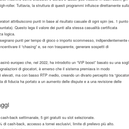
high‑roller. Tuttavia, la struttura di questi programmi influisce direttamente sull
atori attribuiscono punti in base al risultato casuale di ogni spin (es. 1 punto
untata). Questo lega il valore dei punti alla stessa casualità certificata
a logica.
i assegnano punti per tempo di gioco o importo scommesso, indipendentemente 
ncentivare il “chasing” e, se non trasparente, generare sospetti di
asinò europeo che, nel 2022, ha introdotto un “VIP boost” basato su una sogl
egnalazioni di giocatori, è emerso che il sistema premiava in modo
ti elevati, ma con basso RTP medio, creando un divario percepito tra “giocator
dita di fiducia ha portato a un aumento delle dispute e a una revisione delle
aggi
cash‑back settimanale, 5 giri gratuiti su slot selezionate.
 % di cash‑back, accesso a tornei esclusivi, limite di prelievo più alto.