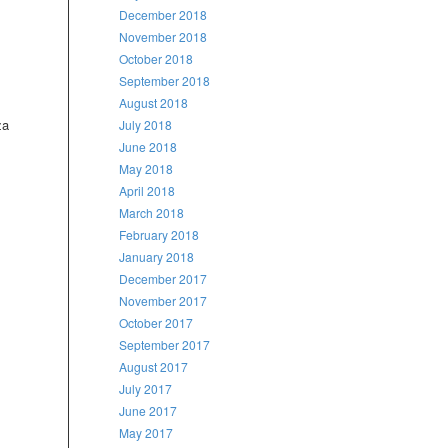
December 2018
November 2018
October 2018
September 2018
August 2018
za
July 2018
June 2018
May 2018
April 2018
March 2018
February 2018
January 2018
December 2017
November 2017
October 2017
September 2017
August 2017
July 2017
June 2017
May 2017