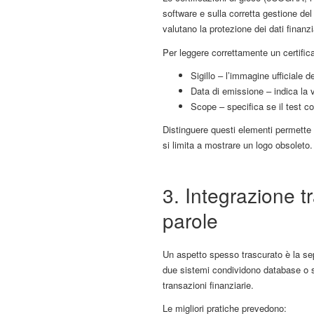
software e sulla corretta gestione del
valutano la protezione dei dati finanz
Per leggere correttamente un certific
Sigillo – l’immagine ufficiale de
Data di emissione – indica la v
Scope – specifica se il test c
Distinguere questi elementi permette a
si limita a mostrare un logo obsoleto.
3. Integrazione 
parole
Un aspetto spesso trascurato è la se
due sistemi condividono database o ser
transazioni finanziarie.
Le migliori pratiche prevedono: