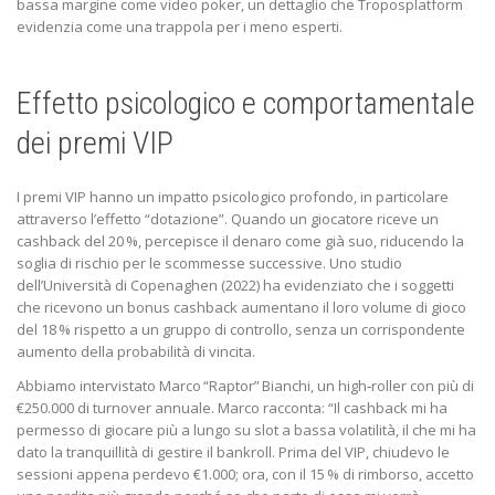
bassa margine come video poker, un dettaglio che Troposplatform
evidenzia come una trappola per i meno esperti.
Effetto psicologico e comportamentale
dei premi VIP
I premi VIP hanno un impatto psicologico profondo, in particolare
attraverso l’effetto “dotazione”. Quando un giocatore riceve un
cashback del 20 %, percepisce il denaro come già suo, riducendo la
soglia di rischio per le scommesse successive. Uno studio
dell’Università di Copenaghen (2022) ha evidenziato che i soggetti
che ricevono un bonus cashback aumentano il loro volume di gioco
del 18 % rispetto a un gruppo di controllo, senza un corrispondente
aumento della probabilità di vincita.
Abbiamo intervistato Marco “Raptor” Bianchi, un high‑roller con più di
€250.000 di turnover annuale. Marco racconta: “Il cashback mi ha
permesso di giocare più a lungo su slot a bassa volatilità, il che mi ha
dato la tranquillità di gestire il bankroll. Prima del VIP, chiudevo le
sessioni appena perdevo €1.000; ora, con il 15 % di rimborso, accetto