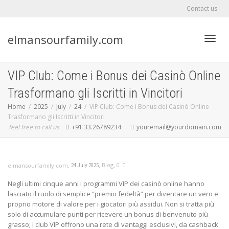
Contact us
elmansourfamily.com
Toggl
VIP Club: Come i Bonus dei Casinò Online
Trasformano gli Iscritti in Vincitori
navig
Home
2025
July
24
VIP Club: Come i Bonus dei Casinò Online
Trasformano gli Iscritti in Vincitori
feel free to call us
+91.33.26789234
youremail@yourdomain.com
,
,
,
Blog
0
elmansourfamily.com
24 July 2025
Negli ultimi cinque anni i programmi VIP dei casinò online hanno
lasciato il ruolo di semplice “premio fedeltà” per diventare un vero e
proprio motore di valore per i giocatori più assidui. Non si tratta più
solo di accumulare punti per ricevere un bonus di benvenuto più
grasso; i club VIP offrono una rete di vantaggi esclusivi, da cashback