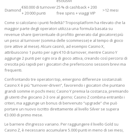
esclusivi
€60.000 di turnover
25 % di cashback + 200
Diamond
>12 mesi
+ 20 000 punti
free spins + viaggi VIP
Come si calcolano i punti fedeltà? Troposplatform ha rilevato che la
maggior parte degli operatori utilizza una formula basata su
revenue share (percentuale di profitto generato dal giocatore) più
un peso al turnover (somma delle scommesse) e al tempo di gioco
(ore attive al mese). Alcuni casinò, ad esempio Casino X,
attribuiscono 1 punto per ogni €10 di turnover, mentre Casino Y
aggiunge 2 punti per ogni ora di gioco attiva, creando così percorsi di
crescita più rapidi per i giocatori che preferiscono sessioni brevi ma
frequenti.
Confrontando tre operatori top, emergono differenze sostanziali:
Casino X è più “turnover‑driven”, favorendo i giocatori che puntano
grandi somme in pochi mesi; Casino Y premia la costanza, premiando
gli utenti che giocano 2‑3 ore al giorno; Casino Z combina entrambi i
criteri, ma aggiunge un bonus di benvenuto “upgrade” che può
portare un nuovo iscritto direttamente al livello Silver se supera
€3.000 di primo mese.
Le barriere d’ingresso variano. Per raggiungere il livello Gold su
Casino Z, è necessario accumulare 5.000 punti in meno di sei mesi,