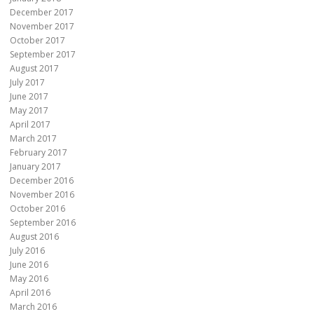
December 2017
November 2017
October 2017
September 2017
August 2017
July 2017
June 2017
May 2017
April 2017
March 2017
February 2017
January 2017
December 2016
November 2016
October 2016
September 2016
August 2016
July 2016
June 2016
May 2016
April 2016
March 2016