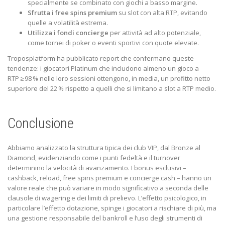
specialmente se combinato con giochi a basso margine.
Sfrutta i free spins premium
su slot con alta RTP, evitando
quelle a volatilità estrema.
Utilizza i fondi concierge
per attività ad alto potenziale,
come tornei di poker o eventi sportivi con quote elevate.
Troposplatform ha pubblicato report che confermano queste
tendenze: i giocatori Platinum che includono almeno un gioco a
RTP ≥ 98 % nelle loro sessioni ottengono, in media, un profitto netto
superiore del 22 % rispetto a quelli che si limitano a slot a RTP medio.
Conclusione
Abbiamo analizzato la struttura tipica dei club VIP, dal Bronze al
Diamond, evidenziando come i punti fedeltà e il turnover
determinino la velocità di avanzamento. I bonus esclusivi –
cashback, reload, free spins premium e concierge cash – hanno un
valore reale che può variare in modo significativo a seconda delle
clausole di wagering e dei limiti di prelievo. L’effetto psicologico, in
particolare l’effetto dotazione, spinge i giocatori a rischiare di più, ma
una gestione responsabile del bankroll e l’uso degli strumenti di