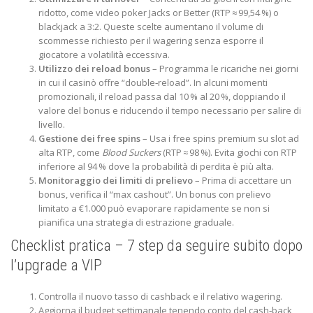
ridotto, come video poker Jacks or Better (RTP ≈ 99,54 %) o
blackjack a 3:2. Queste scelte aumentano il volume di
scommesse richiesto per il wagering senza esporre il
giocatore a volatilità eccessiva.
Utilizzo dei reload bonus
– Programma le ricariche nei giorni
in cui il casinò offre “double‑reload”. In alcuni momenti
promozionali, il reload passa dal 10 % al 20 %, doppiando il
valore del bonus e riducendo il tempo necessario per salire di
livello.
Gestione dei free spins
– Usa i free spins premium su slot ad
alta RTP, come
Blood Suckers
(RTP ≈ 98 %). Evita giochi con RTP
inferiore al 94 % dove la probabilità di perdita è più alta.
Monitoraggio dei limiti di prelievo
– Prima di accettare un
bonus, verifica il “max cashout”. Un bonus con prelievo
limitato a €1.000 può evaporare rapidamente se non si
pianifica una strategia di estrazione graduale.
Checklist pratica – 7 step da seguire subito dopo
l’upgrade a VIP
Controlla il nuovo tasso di cashback e il relativo wagering.
Aggiorna il budget settimanale tenendo conto del cash‑back