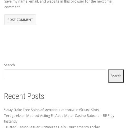
Save my name, email, and website in this browser for the next time I
comment.
Search
Search
Recent Posts
Чаму Stake Free Spins абмежаваныя толькі пэўнымі Slots
Terugtrekken Method Acting En Actie Meter Casino Rabona – BE Play
Instantly
Trusted Casino Jaguar Organizes Daily Tournaments Today.