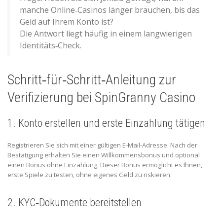
manche Online‑Casinos länger brauchen, bis das
Geld auf Ihrem Konto ist?
Die Antwort liegt häufig in einem langwierigen
Identitäts‑Check.
Schritt‑für‑Schritt‑Anleitung zur
Verifizierung bei SpinGranny Casino
1. Konto erstellen und erste Einzahlung tätigen
Registrieren Sie sich mit einer gültigen E‑Mail‑Adresse. Nach der
Bestätigung erhalten Sie einen Willkommensbonus und optional
einen Bonus ohne Einzahlung. Dieser Bonus ermöglicht es Ihnen,
erste Spiele zu testen, ohne eigenes Geld zu riskieren.
2. KYC‑Dokumente bereitstellen