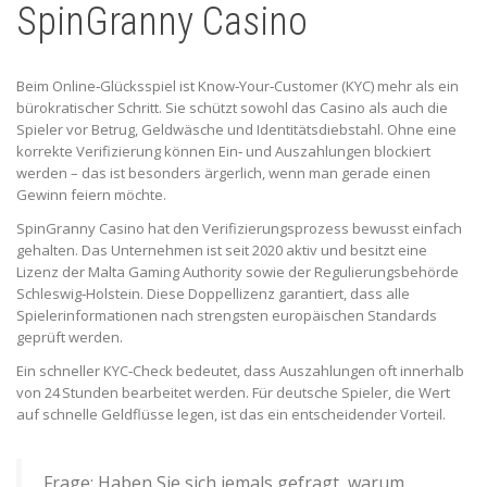
SpinGranny Casino
Beim Online‑Glücksspiel ist Know‑Your‑Customer (KYC) mehr als ein
bürokratischer Schritt. Sie schützt sowohl das Casino als auch die
Spieler vor Betrug, Geldwäsche und Identitätsdiebstahl. Ohne eine
korrekte Verifizierung können Ein‑ und Auszahlungen blockiert
werden – das ist besonders ärgerlich, wenn man gerade einen
Gewinn feiern möchte.
SpinGranny Casino hat den Verifizierungsprozess bewusst einfach
gehalten. Das Unternehmen ist seit 2020 aktiv und besitzt eine
Lizenz der Malta Gaming Authority sowie der Regulierungsbehörde
Schleswig‑Holstein. Diese Doppel­lizenz garantiert, dass alle
Spielerinformationen nach strengsten europäischen Standards
geprüft werden.
Ein schneller KYC‑Check bedeutet, dass Auszahlungen oft innerhalb
von 24 Stunden bearbeitet werden. Für deutsche Spieler, die Wert
auf schnelle Geldflüsse legen, ist das ein entscheidender Vorteil.
Frage: Haben Sie sich jemals gefragt, warum