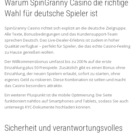
Warum SpinGranny Casino die richtige
Wahl für deutsche Spieler ist
SpinGranny Casino richtet sich explizit an die deutsche Zielgruppe.
Alle Texte, Bonusbedingungen und das Kundensupport‑Team
sprechen Deutsch. Das Live‑Dealer‑Erlebnis ist zudem in hoher
Qualität verfügbar – perfekt für Spieler, die das echte Casino‑Feeling
zu Hause genießen wollen.
Der Willkommensbonus umfasst bis zu 200 % auf die erste
Einzahlung plus 50 Freispiele. Zusätzlich gibt es einen Bonus ohne
Einzahlung, der neuen Spielern erlaubt, sofort zu starten, ohne
eigenes Geld zu riskieren. Diese Kombination ist selten und macht
das Casino besonders attraktiv.
Ein weiterer Pluspunkt ist die mobile Optimierung. Die Seite
funktioniert nahtlos auf Smartphones und Tablets, sodass Sie auch
unterwegs KYC‑Dokumente hochladen können.
Sicherheit und verantwortungsvolles