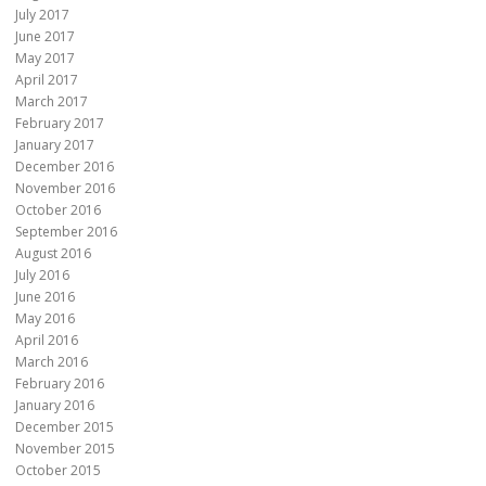
July 2017
June 2017
May 2017
April 2017
March 2017
February 2017
January 2017
December 2016
November 2016
October 2016
September 2016
August 2016
July 2016
June 2016
May 2016
April 2016
March 2016
February 2016
January 2016
December 2015
November 2015
October 2015