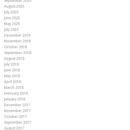
September 2025
August 2025
July 2025
June 2025
May 2025
July 2023
December 2018
November 2018
October 2018
September 2018
August 2018
July 2018
June 2018
May 2018
April 2018
March 2018
February 2018
January 2018
December 2017
November 2017
October 2017
September 2017
August 2017