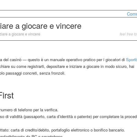
Com
ziare a giocare e vincere
iziare a giocare e vincere
feel free to
 del casinò — questo è un manuale operativo pratico per i giocatori di
Sport
chiare su come registrarti, depositare e iniziare a giocare in modo sicuro, hai
solo passaggi concreti, senza fronzoli.
irst
numero di telefono per la verifica.
o di validità (passaporto, carta d’identità o patente) per completare la proced
to: carta di credito/debito, portafoglio elettronico o bonifico bancario.
 preferibilmente da PC o smartphone.