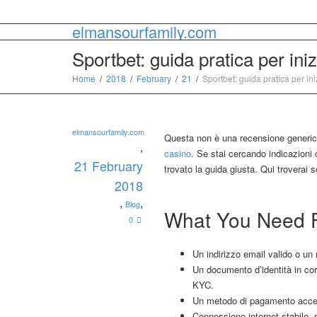
elmansourfamily.com
Sportbet: guida pratica per ini
Home
2018
February
21
Sportbet: guida pratica per in
elmansourfamily.com
Questa non è una recensione generica
,
casino
. Se stai cercando indicazioni 
21 February
trovato la guida giusta. Qui troverai 
2018
,
,
Blog
What You Need F
0
Un indirizzo email valido o un 
Un documento d’identità in cors
KYC.
Un metodo di pagamento accetta
Connessione internet stabile,