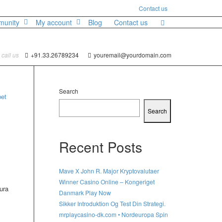
Contact us
munity
My account
Blog
Contact us
 call us
+91.33.26789234
youremail@yourdomain.com
Search
bet
Search
Recent Posts
Mave X John R. Major Kryptovalutaer
Winner Casino Online – Kongeriget
ura
Danmark Play Now
Sikker Introduktion Og Test Din Strategi.
mrplaycasino-dk.com • Nordeuropa Spin