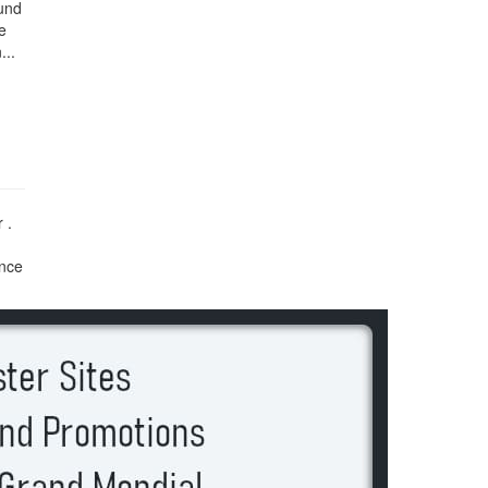
 und
e
...
 .
unce