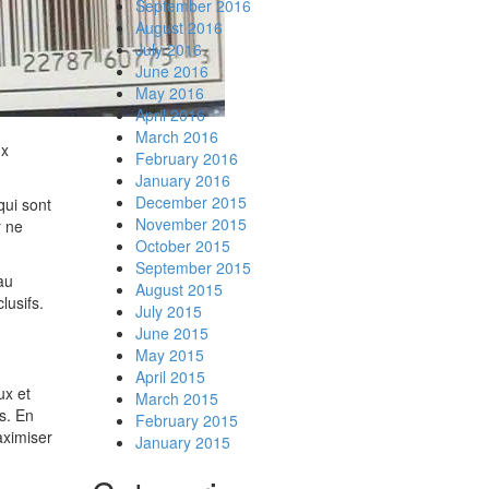
September 2016
August 2016
July 2016
June 2016
May 2016
April 2016
March 2016
ux
February 2016
January 2016
December 2015
qui sont
November 2015
r ne
October 2015
September 2015
au
August 2015
lusifs.
July 2015
June 2015
May 2015
April 2015
ux et
March 2015
s. En
February 2015
aximiser
January 2015