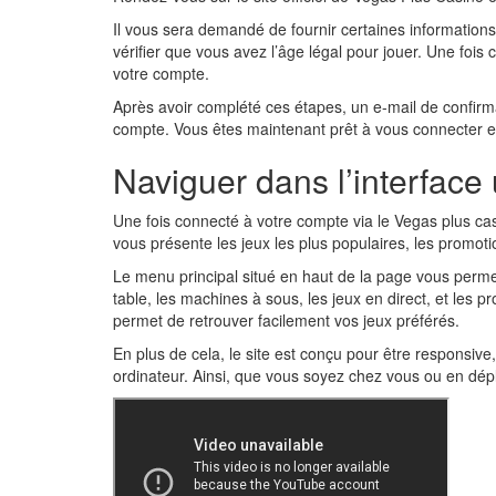
Il vous sera demandé de fournir certaines information
vérifier que vous avez l’âge légal pour jouer. Une fois
votre compte.
Après avoir complété ces étapes, un e-mail de confirma
compte. Vous êtes maintenant prêt à vous connecter et 
Naviguer dans l’interface u
Une fois connecté à votre compte via le Vegas plus casi
vous présente les jeux les plus populaires, les promoti
Le menu principal situé en haut de la page vous permet
table, les machines à sous, les jeux en direct, et les 
permet de retrouver facilement vos jeux préférés.
En plus de cela, le site est conçu pour être responsiv
ordinateur. Ainsi, que vous soyez chez vous ou en dép