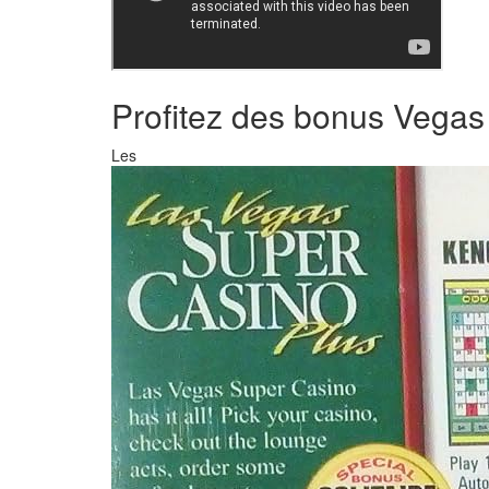
Profitez des bonus Vegas
Les