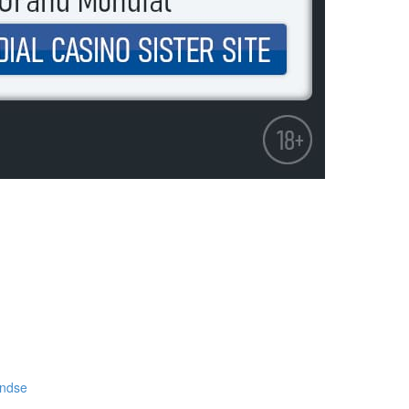
andse