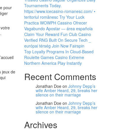
Tournaments Today.
ce pour
https://www.icecasino-romanesc.com/ •
téger
teritoriul românesc Try Your Luck
Practica WOWPH Cassino Ofrecer
 votre
Vagabundo Apostar — área española
.
Claim Your Reward Fun Club Casino
Verified RNG Built On Secure Tech _
európai térség Join Now Fairspin
Top Loyalty Programs In Cloud-Based
’accueil
Roulette Games Casino Extreme
Northern America Play Instantly
s jeux de
Recent Comments
 qui
Jonathan Doe
on
Johnny Depp’s
wife Amber Heard, 29, breaks her
silence on their marriage
Jonathan Doe
on
Johnny Depp’s
wife Amber Heard, 29, breaks her
silence on their marriage
Archives