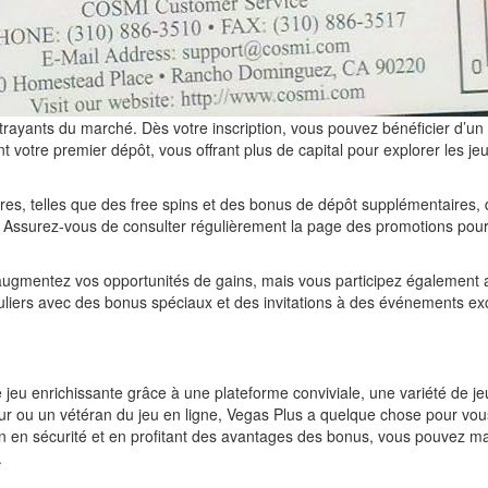
trayants du marché. Dès votre inscription, vous pouvez bénéficier d’un
otre premier dépôt, vous offrant plus de capital pour explorer les je
s, telles que des free spins et des bonus de dépôt supplémentaires, 
 Assurez-vous de consulter régulièrement la page des promotions pou
augmentez vos opportunités de gains, mais vous participez également 
liers avec des bonus spéciaux et des invitations à des événements exc
eu enrichissante grâce à une plateforme conviviale, une variété de je
ur ou un vétéran du jeu en ligne, Vegas Plus a quelque chose pour vou
n en sécurité et en profitant des avantages des bonus, vous pouvez m
.