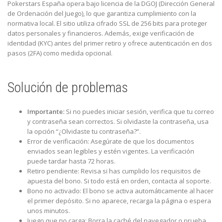
Pokerstars España opera bajo licencia de la DGOJ (Dirección General
de Ordenación del Juego), lo que garantiza cumplimiento con la
normativa local. El sitio utiliza cifrado SSL de 256 bits para proteger
datos personales y financieros. Además, exige verificación de
identidad (KYC) antes del primer retiro y ofrece autenticación en dos
pasos (2FA) como medida opcional.
Solución de problemas
Importante:
Si no puedes iniciar sesión, verifica que tu correo
y contraseña sean correctos. Si olvidaste la contraseña, usa
la opción “¿Olvidaste tu contraseña?”.
Error de verificación: Asegúrate de que los documentos
enviados sean legibles y estén vigentes. La verificación
puede tardar hasta 72 horas.
Retiro pendiente: Revisa si has cumplido los requisitos de
apuesta del bono. Si todo está en orden, contacta al soporte.
Bono no activado: El bono se activa automáticamente al hacer
el primer depósito. Si no aparece, recarga la página o espera
unos minutos.
Juego que no carga: Borra la caché del navegador o prueba