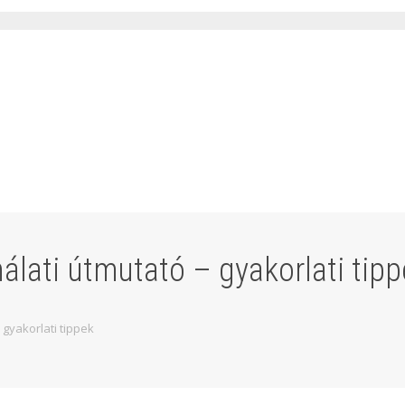
álati útmutató – gyakorlati tip
 gyakorlati tippek