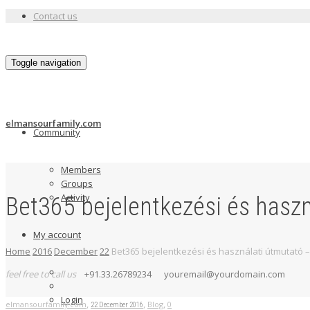
Contact us
Toggle navigation
elmansourfamily.com
Community
Members
Groups
Activity
Bet365 bejelentkezési és haszn
My account
Home
2016
December
22
Bet365 bejelentkezési és használati útmutató –
feel free to call us
+91.33.26789234
youremail@yourdomain.com
Login
,
,
,
elmansourfamily.com
Blog
0
22 December 2016