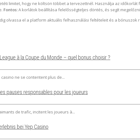
etéti limitet, hogy ne költsön többet a tervezettnél. Használja az időkorlá
e.
Fontos:
A korlátok beállítása felelősségteljes döntés, és segít megelőzni 
ig olvassa el a platform aktuális felhasználási feltételeit és a bónuszok 
ier League à la Coupe du Monde – quel bonus choisir ?
 casino ne se contentent plus de...
des pauses responsables pour les joueurs
ants de trafic, incitent les joueurs à...
erlebnis bei Yep Casino