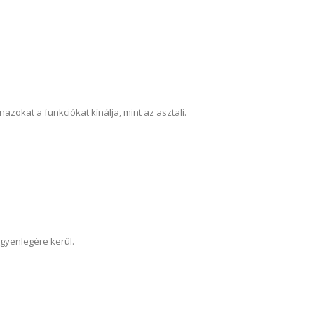
zokat a funkciókat kínálja, mint az asztali.
gyenlegére kerül.