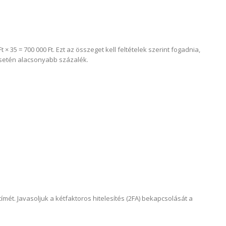
× 35 = 700 000 Ft. Ezt az összeget kell feltételek szerint fogadnia,
esetén alacsonyabb százalék.
mét. Javasoljuk a kétfaktoros hitelesítés (2FA) bekapcsolását a