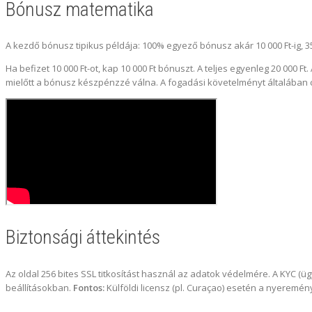
Bónusz matematika
A kezdő bónusz tipikus példája: 100% egyező bónusz akár 10 000 Ft-ig, 
Ha befizet 10 000 Ft-ot, kap 10 000 Ft bónuszt. A teljes egyenleg 20 000 Ft
mielőtt a bónusz készpénzzé válna. A fogadási követelményt általában 
Biztonsági áttekintés
Az oldal 256 bites SSL titkosítást használ az adatok védelmére. A KYC (ü
beállításokban.
Fontos:
Külföldi licensz (pl. Curaçao) esetén a nyeremén