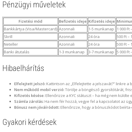
Pénzügyi műveletek
Fizetési mód
Befizetés ideje
Kifizetés ideje
Minimu
Bankkártya (Visa/Mastercard)
Azonnali
1-5 munkanap
1 000 Ft 
Skrill
Azonnali
24 óra
500 Ft – 
Neteller
Azonnali
24 óra
500 Ft – 
Banki átutalás
1-3 munkanap
3-7 munkanap
5 000 Ft 
Hibaelhárítás
Elfelejtett jelszó:
Kattintson az „Elfelejtette a jelszavát?” linkre a
Nem működő mobil verzió:
Törölje a böngésző gyorsítótárát, fri
Kifizetés késése:
Ellenőrizze a KYC státuszt – ha még nem küldte el
Számla zárolás:
Ha nem fér hozzá, vegye fel a kapcsolatot az ügyf
Bónusz nem jóváíródott:
Ellenőrizze, hogy a bónuszkódot beírta-
Gyakori kérdések