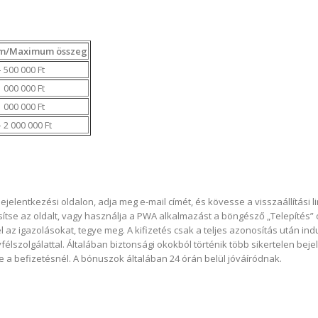
m/Maximum összeg
– 500 000 Ft
1 000 000 Ft
1 000 000 Ft
– 2 000 000 Ft
 bejelentkezési oldalon, adja meg e-mail címét, és kövesse a visszaállítási li
ssítse az oldalt, vagy használja a PWA alkalmazást a böngésző „Telepítés” 
 az igazolásokat, tegye meg. A kifizetés csak a teljes azonosítás után indu
élszolgálattal. Általában biztonsági okokból történik több sikertelen beje
e a befizetésnél. A bónuszok általában 24 órán belül jóváíródnak.