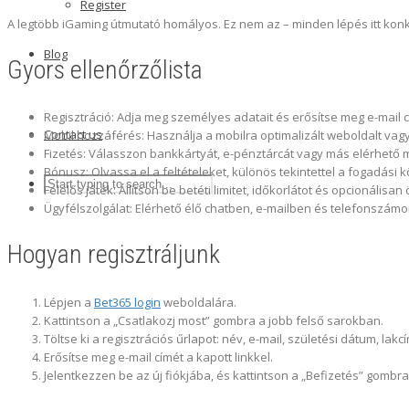
Register
A legtöbb iGaming útmutató homályos. Ez nem az – minden lépés itt konk
Blog
Gyors ellenőrzőlista
Regisztráció: Adja meg személyes adatait és erősítse meg e-mail c
Contact us
Mobil hozzáférés: Használja a mobilra optimalizált weboldalt va
Fizetés: Válasszon bankkártyát, e-pénztárcát vagy más elérhető 
Bónusz: Olvassa el a feltételeket, különös tekintettel a fogadási
Felelős játék: Állítson be betéti limitet, időkorlátot és opcionálisan
Ügyfélszolgálat: Elérhető élő chatben, e-mailben és telefonszámo
Hogyan regisztráljunk
Lépjen a
Bet365 login
weboldalára.
Kattintson a „Csatlakozj most” gombra a jobb felső sarokban.
Töltse ki a regisztrációs űrlapot: név, e-mail, születési dátum, lak
Erősítse meg e-mail címét a kapott linkkel.
Jelentkezzen be az új fiókjába, és kattintson a „Befizetés” gombr