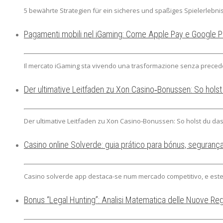
5 bewährte Strategien für ein sicheres und spaßiges Spielerlebnis 
Pagamenti mobili nel iGaming: Come Apple Pay e Google Pay
Il mercato iGaming sta vivendo una trasformazione senza precedenti
Der ultimative Leitfaden zu Xon Casino‑Bonussen: So hol
Der ultimative Leitfaden zu Xon Casino‑Bonussen: So holst du das
Casino online Solverde: guia prático para bónus, seguran
Casino solverde app destaca-se num mercado competitivo, e este
Bonus “Legal Hunting”: Analisi Matematica delle Nuove Rego